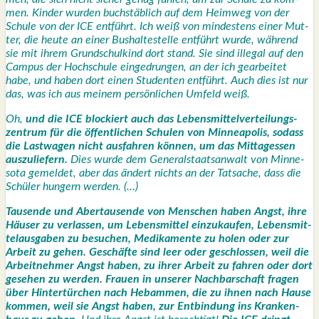
men. Kin­der wur­den buch­stäb­lich auf dem Heim­weg von der
Schu­le von der ICE ent­führt. Ich weiß von min­des­tens einer Mut­
ter, die heu­te an einer Bus­hal­te­stel­le ent­führt wur­de, wäh­rend
sie mit ihrem Grund­schul­kind dort stand. Sie sind ille­gal auf den
Cam­pus der Hoch­schu­le ein­ge­drun­gen, an der ich gear­bei­tet
habe, und haben dort einen Stu­den­ten ent­führt. Auch dies ist nur
das, was ich aus mei­nem per­sön­li­chen Umfeld weiß.
Oh,
und die ICE blo­ckiert auch das Lebens­mit­tel­ver­tei­lungs­
zen­trum für die öffent­li­chen Schu­len von Min­nea­po­lis, sodass
die Last­wa­gen nicht aus­fah­ren kön­nen, um das Mit­tag­essen
aus­zu­lie­fern.
Dies wur­de dem Gene­ral­staats­an­walt von Min­ne­
so­ta gemel­det, aber das ändert nichts an der Tat­sa­che, dass die
Schü­ler hun­gern wer­den. (…)
Tau­sen­de und Aber­tau­sen­de von Men­schen haben Angst, ihre
Häu­ser zu ver­las­sen, um Lebens­mit­tel ein­zu­kau­fen, Lebens­mit­
tel­aus­ga­ben zu besu­chen, Medi­ka­men­te zu holen oder zur
Arbeit zu gehen. Geschäf­te sind leer oder geschlos­sen, weil die
Arbeit­neh­mer Angst haben, zu ihrer Arbeit zu fah­ren oder dort
gese­hen zu wer­den. Frau­en in unse­rer Nach­bar­schaft fra­gen
über Hin­ter­tür­chen nach Heb­am­men, die zu ihnen nach Hau­se
kom­men, weil sie Angst haben, zur Ent­bin­dung ins Kran­ken­