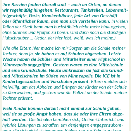
I
hre Raz­zi­en fin­den über­all statt – auch an Orten, an denen
wir regel­mä­ßig hin­ge­hen: Restau­rants, Tank­stel­len, Lebens­mit­
tel­ge­schäf­te, Parks, Kran­ken­häu­ser, jede Art von Geschäft
oder öffent­li­cher Raum, den man sich vor­stel­len kann.
In vie­len
Tei­len der Stadt kann man buch­stäb­lich nicht mehr hin­aus­ge­hen,
ohne Sire­nen und Pfei­fen zu hören. Und dann noch die stän­di­gen
Hub­schrau­ber … (Jeder, der hier lebt, weiß, was ich mei­ne.)
Wie alle Eltern hier mache ich mir Sor­gen um die Schu­le mei­ner
Toch­ter, denn ja,
sie haben es auf Schu­len abge­se­hen. Letz­te
Woche haben sie Schü­ler und Mit­ar­bei­ter einer High­school in
Min­nea­po­lis ange­grif­fen. Ges­tern waren es eine Mit­tel­schu­le
und eine Grund­schu­le. Heu­te umkreis­ten sie fast alle Grund-
und Mit­tel­schu­len im Süden von Min­nea­po­lis. Die ICE ist in
Kin­der­ta­ges­stät­ten und Vor­schu­len prä­sent
. Eltern mel­den sich
frei­wil­lig, um das Abho­len und Brin­gen der Kin­der von der Schu­le
zu über­wa­chen, und ges­tern war die Poli­zei an der Schu­le mei­ner
Toch­ter prä­sent.
Vie­le Kin­der kön­nen der­zeit nicht ein­mal zur Schu­le gehen,
weil sie so gro­ße Angst haben, dass sie oder ihre Eltern abge­
holt wer­den
. Die Schu­len bemü­hen sich, Online-Unter­richt und
hybri­de Lösun­gen zu schaf­fen, um den­je­ni­gen ent­ge­gen­zu­kom­
men, die sich nicht sicher genug füh­len, um zur Schu­le zu kom­