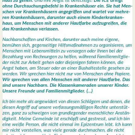
haus zu gehen.
Und ihre Angst ist berech­tigt!
Die ICE dringt
ohne Durch­su­chungs­be­fehl in Kran­ken­häu­ser ein. Sie hat Men­
schen vor Kran­ken­häu­sern ange­grif­fen und war­tet vor meh­re­
ren Kran­ken­häu­sern, dar­un­ter auch einem Kin­der­kran­ken­
haus, um Men­schen mit ande­rer Haut­far­be auf­zu­grei­fen, die
das Kran­ken­haus ver­las­sen.
Nach­bar­schaf­ten und Kir­chen, dar­un­ter auch mei­ne eige­ne,
bemü­hen sich, gegen­sei­ti­ge Hilfs­maß­nah­men zu orga­ni­sie­ren, um
Men­schen mit Lebens­mit­teln zu ver­sor­gen oder ihnen bei der
Bezah­lung von Rech­nun­gen zu hel­fen, wäh­rend Fami­li­en­mit­glie­
der nicht zur Arbeit gehen oder die­je­ni­gen fah­ren kön­nen, die
Angst haben, am Steu­er oder an einer Bus­hal­te­stel­le gese­hen zu
wer­den. Wir spre­chen hier nicht nur von Men­schen ohne Papie­re.
Wir spre­chen von allen Men­schen mit ande­rer Haut­far­be. Das
sind unse­re Nach­barn. Die Klas­sen­ka­me­ra­den unse­rer Kin­der.
Unse­re Freun­de und Fami­li­en­mit­glie­der. (…)
Ich bin mehr als ange­wi­dert von die­sen Schlä­gern und denen, die
die­sen Angriff auf unse­re ver­fas­sungs­mä­ßi­gen Rech­te unter­stüt­
zen, ganz zu schwei­gen von grund­le­gen­der mensch­li­cher Anstän­
dig­keit. Mei­ne Gemein­de ist erschöpft und gestresst, und ich bin
eine wei­ße Per­son, die nicht ein­mal im Epi­zen­trum lebt. Ich kann
mir nicht vor­stel­len, was vie­le gera­de durch­ma­chen, die nicht