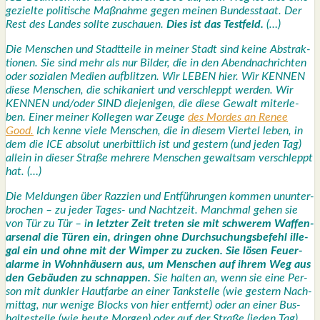
geziel­te poli­ti­sche Maß­nah­me gegen mei­nen Bun­des­staat. Der
Rest des Lan­des soll­te zuschau­en.
Dies ist das Test­feld.
(…)
Die Men­schen und Stadt­tei­le in mei­ner Stadt sind kei­ne Abs­trak­
tio­nen. Sie sind mehr als nur Bil­der, die in den Abend­nach­rich­ten
oder sozia­len Medi­en auf­blit­zen. Wir LEBEN hier. Wir KENNEN
die­se Men­schen, die schi­ka­niert und ver­schleppt wer­den. Wir
KENNEN und/oder SIND die­je­ni­gen, die die­se Gewalt mit­er­le­
ben. Einer mei­ner Kol­le­gen war Zeu­ge
des Mor­des an Renee
Good.
Ich ken­ne vie­le Men­schen, die in die­sem Vier­tel leben, in
dem die ICE abso­lut uner­bitt­lich ist und ges­tern (und jeden Tag)
allein in die­ser Stra­ße meh­re­re Men­schen gewalt­sam ver­schleppt
hat. (…)
Die Mel­dun­gen über Raz­zi­en und Ent­füh­run­gen kom­men unun­ter­
bro­chen – zu jeder Tages- und Nacht­zeit. Manch­mal gehen sie
von Tür zu Tür – i
n letz­ter Zeit tre­ten sie mit schwe­rem Waf­fen­
ar­se­nal die Türen ein, drin­gen ohne Durch­su­chungs­be­fehl ille­
gal ein und ohne mit der Wim­per zu zucken. Sie lösen Feu­er­
alar­me in Wohn­häu­sern aus, um Men­schen auf ihrem Weg aus
den Gebäu­den zu schnap­pen.
Sie hal­ten an, wenn sie eine Per­
son mit dunk­ler Haut­far­be an einer Tank­stel­le (wie ges­tern Nach­
mit­tag, nur weni­ge Blocks von hier ent­fernt) oder an einer Bus­
hal­te­stel­le (wie heu­te Mor­gen) oder auf der Stra­ße (jeden Tag)