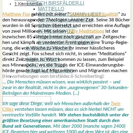
TYPISCH BIRSFÄLDER.LI
1 Kommentar
MATTIELLO
Matthew Fox
gehört mit sei­ner “
Schöp­fungs­spi­ri­tua­li­tät
” zu
RUDOLF BUSS­MANN LIEST…
den her­aus­ra­gen­den Theo­lo­gen unse­rer Zeit. Sei­ne 38 Bücher
ADVÄNTSKALÄNDER.LI
wur­den in 68 Spra­chen über­setzt und erreich­ten eine Auf­la­ge
OSCHTERHÄS.LI
von zwei Mil­lio­nen. Mit sei­nen
Dai­ly Medi­ta­ti­ons
ist der
PFINGST­SPATZ
inzwi­schen 85-Jäh­ri­ge immer noch ganz nah am Zeit­ge­sche­
RENÉ REGEN­ASS LIEST…
hen und kämpft an vor­ders­ter Front gegen eine Trump-Regie­
ECK­HARDS LYRIK­ECKE
rung, die von Woche zu Woche ihr immer häss­li­che­res
IN EIGE­NER SACHE
Gesicht zeigt. Fox scheut sich nicht, in sei­nen “Medi­ta­ti­ons”
SO GOOT’S
direkt Zeit­zeu­gen zu Wort kom­men zu las­sen, zum Bei­spiel
SPIEL­RE­GELN
aus Min­nea­po­lis, wo die Trupps der ICE-Ein­wan­de­rungs­be­
DO-IT-YOUR­S­ELF
hör­de gera­de Jagd auf Migran­tin­nen und Migran­ten machen
BIRSFÄLDER.LI-ABO
(Her­vor­he­bun­gen vom birsfälder.li-Schreiberling):
SHOUT­BOX
… Die Men­schen müs­sen wis­sen, was wirk­lich pas­siert – und
zwar in der Rea­li­tät, nicht in den „aus­ge­wo­ge­nen” 30-Sekun­den-
Bei­trä­gen der Main­stream-Medi­en. (…)
Ich sage die­se Din­ge, weil wir Men­schen außer­halb der
Twin
Cities
ver­ste­hen las­sen müs­sen, dass es sich hier­bei NICHT um
ver­ein­zel­te Vor­fäl­le han­delt.
Wir ste­hen buch­stäb­lich unter der
größ­ten Beset­zung einer ame­ri­ka­ni­schen Stadt durch den
Bund seit Gene­ra­tio­nen.
Mit über 2000 (man­che sagen 2400)
ICE-Beam­ten hier und wei­te­ren 1000 auf dem Weg ist dies eine