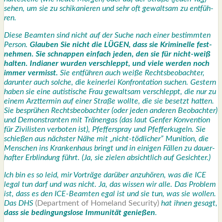
sehen, um sie zu schi­ka­nie­ren und sehr oft gewalt­sam zu ent­füh­
ren.
Die­se Beam­ten sind nicht auf der Suche nach einer bestimm­ten
Per­son.
Glau­ben Sie nicht die LÜGEN, dass sie Kri­mi­nel­le fest­
neh­men. Sie schnap­pen ein­fach jeden, den sie für nicht-weiß
hal­ten. India­ner wur­den ver­schleppt, und vie­le wer­den noch
immer ver­misst.
Sie ent­füh­ren auch wei­ße Rechts­be­ob­ach­ter,
dar­un­ter auch sol­che, die kei­ner­lei Kon­fron­ta­ti­on suchen. Ges­tern
haben sie eine autis­ti­sche Frau gewalt­sam ver­schleppt, die nur zu
einem Arzt­ter­min auf einer Stra­ße woll­te, die sie besetzt hat­ten.
Sie besprü­hen Rechts­be­ob­ach­ter (oder jeden ande­ren Beob­ach­ter)
und Demons­tran­ten mit Trä­nen­gas (das laut Gen­fer Kon­ven­ti­on
für Zivi­lis­ten ver­bo­ten ist), Pfef­fer­spray und Pfef­fer­ku­geln. Sie
schie­ßen aus nächs­ter Nähe mit „nicht-töd­li­cher” Muni­ti­on, die
Men­schen ins Kran­ken­haus bringt und in eini­gen Fäl­len zu dau­er­
haf­ter Erblin­dung führt. (Ja, sie zie­len absicht­lich auf Gesich­ter.)
Ich bin es so leid, mir Vor­trä­ge dar­über anzu­hö­ren, was die ICE
legal tun darf und was nicht. Ja, das wis­sen wir alle. Das Pro­blem
ist, dass es den ICE-Beam­ten egal ist und sie tun, was sie wol­len.
Das DHS
(Depart­ment of Home­land Secu­ri­ty)
hat ihnen gesagt,
dass sie bedin­gungs­lo­se Immu­ni­tät genie­ßen
.