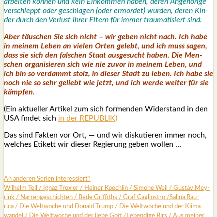
arbei­ten kön­nen und kein Ein­kom­men haben, deren Ange­hö­ri­ge
ver­schleppt oder geschla­gen (oder ermor­det) wur­den, deren Kin­
der durch den Ver­lust ihrer Eltern für immer trau­ma­ti­siert sind.
Aber täu­schen Sie sich nicht – wir geben nicht nach. Ich habe
in mei­nem Leben an vie­len Orten gelebt, und ich muss sagen,
dass sie sich den fal­schen Staat aus­ge­sucht haben. Die Men­
schen orga­ni­sie­ren sich wie nie zuvor in mei­nem Leben, und
ich bin so ver­dammt stolz, in die­ser Stadt zu leben. Ich habe sie
noch nie so sehr geliebt wie jetzt, und ich wer­de wei­ter für sie
kämp­fen.
(Ein aktu­el­ler Arti­kel zum sich for­men­den Wider­stand in den
USA fin­det sich
in der REPUBLIK)
Das sind Fak­ten vor Ort, — und wir dis­ku­tie­ren immer noch,
wel­ches Eti­kett wir die­ser Regie­rung geben wol­len …
An ande­ren Seri­en inter­es­siert?
Wil­helm Tell
/
Ignaz Trox­ler
/
Hei­ner Koech­lin
/
Simo­ne Weil
/
Gus­tav Mey­
rink
/
Nar­ren­ge­schich­ten
/
Bede Grif­fiths /
Graf Cagli­os­tro
/
Sali­na Rau­
rica
/
Die Welt­wo­che und Donald Trump
/
Die Welt­wo­che und der Kli­ma­
wan­del
/
Die Welt­wo­che und der lie­be Gott
/
Leben­di­ge Birs
/
Aus mei­ner