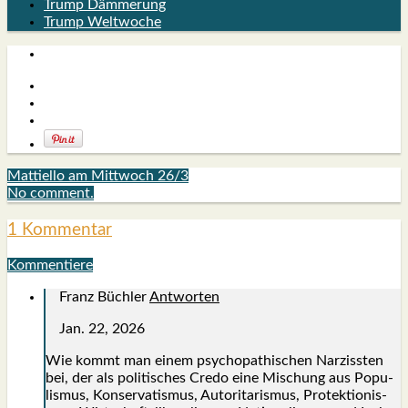
Trump Dämmerung
Trump Weltwoche
Mattiello am Mittwoch 26/3
No comment.
1 Kommentar
Kommentiere
Franz Büchler
Antworten
Jan. 22, 2026
Wie kommt man einem psy­cho­pa­thi­schen Nar­ziss­ten
bei, der als poli­ti­sches Cre­do eine Mischung aus Popu­
lis­mus, Kon­ser­va­tis­mus, Auto­ri­ta­ris­mus, Pro­tek­tio­nis­