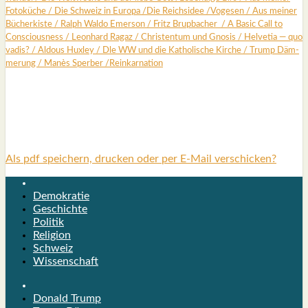
Foto­kü­che
/
Die Schweiz in Euro­pa
/
Die Reichs­idee
/
Voge­sen
/
Aus mei­ner
Bücher­kis­te
/
Ralph Wal­do Emer­son
/
Fritz Brup­ba­cher
/
A Basic Call to
Con­scious­ness
/
Leon­hard Ragaz
/
Chris­ten­tum und Gno­sis
/
Hel­ve­tia — quo
vadis?
/
Aldous Hux­ley
/
Dle WW und die Katho­li­sche Kir­che
/
Trump Däm­
me­rung /
Manès Sper­ber
/
Reinkar­na­ti­on
Als pdf speichern, drucken oder per E-Mail verschicken?
Demokratie
Geschichte
Politik
Religion
Schweiz
Wissenschaft
Donald Trump