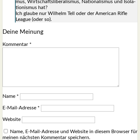
mus, Wirt­schafts­li­be­ra­lis­mus, Natio­na­lis­mus und Iso­la­
tio­nis­mus hat?
Ich glau­be nur Wil­helm Tell oder der Ame­ri­can Rif­le
League (oder so).
Deine Meinung
Kommentar
*
Name
*
E-Mail-Adresse
*
Website
Name, E-Mail-Adresse und Website in diesem Browser für
meinen nächsten Kommentar speichern.