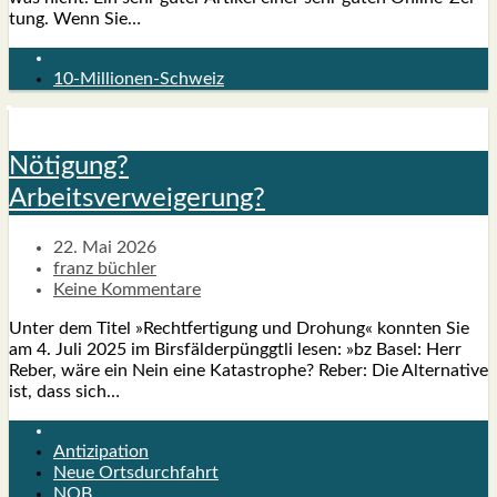
tung. Wenn Sie…
10-Millionen-Schweiz
Nöti­gung?
Arbeits­ver­wei­ge­rung?
22. Mai 2026
franz büchler
Keine Kommentare
Unter dem Titel »Recht­fer­ti­gung und Dro­hung« konn­ten Sie
am 4. Juli 2025 im Birs­fäl­der­pünggt­li lesen: »bz Basel: Herr
Reber, wäre ein Nein eine Kata­stro­phe? Reber: Die Alter­na­ti­ve
ist, dass sich…
Antizipation
Neue Ortsdurchfahrt
NOB