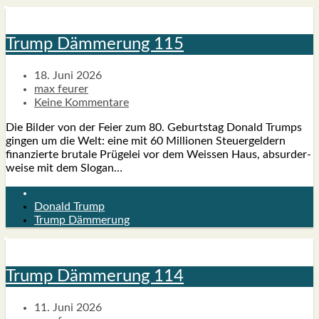
Trump Däm­me­rung 115
18. Juni 2026
max feurer
Keine Kommentare
Die Bil­der von der Fei­er zum 80. Geburts­tag Donald Trumps
gin­gen um die Welt: eine mit 60 Mil­lio­nen Steu­er­gel­dern
finan­zier­te bru­ta­le Prü­ge­lei vor dem Weis­sen Haus, absur­der­
wei­se mit dem Slo­gan…
Donald Trump
Trump Dämmerung
Trump Däm­me­rung 114
11. Juni 2026