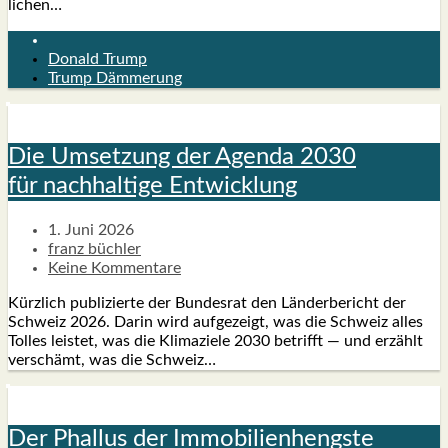
li­chen…
Donald Trump
Trump Dämmerung
Die Umset­zung der Agen­da 2030
für nach­hal­ti­ge Ent­wick­lung
1. Juni 2026
franz büchler
Keine Kommentare
Kürz­lich publi­zier­te der Bun­des­rat den Länderbericht der
Schweiz 2026. Dar­in wird auf­ge­zeigt, was die Schweiz alles
Tol­les leis­tet, was die Kli­ma­zie­le 2030 betrifft — und erzählt
ver­schämt, was die Schweiz…
Der Phal­lus der Immo­bi­li­en­hengs­te