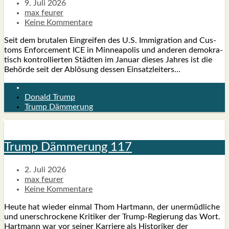
9. Juli 2026
max feurer
Keine Kommentare
Seit dem bru­ta­len Ein­grei­fen des U.S. Immi­gra­ti­on and Cus­
toms Enforce­ment ICE in Min­nea­po­lis und ande­ren demo­kra­
tisch kon­trol­lier­ten Städ­ten im Janu­ar die­ses Jah­res ist die
Behör­de seit der Ablö­sung des­sen Ein­satz­lei­ters…
Donald Trump
Trump Dämmerung
Trump Däm­me­rung 117
2. Juli 2026
max feurer
Keine Kommentare
Heu­te hat wie­der ein­mal Thom Hart­mann, der uner­müd­li­che
und uner­schro­cke­ne Kri­ti­ker der Trump-Regie­rung das Wort.
Hart­mann war vor sei­ner Kar­rie­re als His­to­ri­ker der