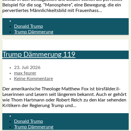
Bei­spiel für die sog. “Manos­phe­re”, eine Bewe­gung, die ein
per­ver­tier­tes Männ­lich­keits­bild mit Frau­en­hass…
Donald Trump
Trump Dämmerung
Trump Däm­me­rung 119
23. Juli 2026
max feurer
Keine Kommentare
Der ame­ri­ka­ni­sche Theo­lo­ge Matthew Fox ist birsfälder.li-
Leserinnen und Lesern seit län­ge­rem bekannt. Auch er gehört
wie Thom Hart­mann oder Robert Reich zu den klar sehen­den
Kri­ti­kern der Regie­rung Trump und…
Donald Trump
Trump Dämmerung