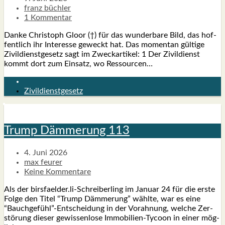
franz büchler
1 Kommentar
Dan­ke Chris­toph Glo­or (†) für das wun­der­ba­re Bild, das hof­
fent­lich ihr Inter­es­se geweckt hat. Das momen­tan gül­ti­ge
Zivil­dienst­ge­setz sagt im Zweck­ar­ti­kel: 1 Der Zivil­dienst
kommt dort zum Ein­satz, wo Res­sour­cen…
Zivildienstgesetz
Trump Däm­me­rung 113
4. Juni 2026
max feurer
Keine Kommentare
Als der birsfaelder.li-Schreiberling im Janu­ar 24 für die ers­te
Fol­ge den Titel “Trump Däm­me­rung” wähl­te, war es eine
“Bauchgefühl”-Entscheidung in der Vor­ah­nung, wel­che Zer­
stö­rung die­ser gewis­sen­lo­se Immo­­bi­­li­en-Tycoon in einer mög­