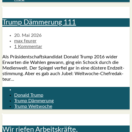
Trump Däm­me­rung 111
20. Mai 2026
max feurer
1 Kommentar
Als Prä­si­dent­schafts­kan­di­dat Donald Trump 2016 wider
Erwar­ten die Wah­len gewann, ging ein Schock durch die
Medi­en­welt. Der Spie­gel ver­fiel gar in eine düs­te­re End­zeit­
stim­mung. Aber es gab auch Jubel: Wel­t­­wo­che-Che­f­­re­­dak­­
teur…
Donald Trump
Trump Dämmerung
Trump Weltwoche
Wir rie­fen Arbeits­kräf­te,