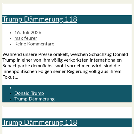
Trump Däm­me­rung 118
16. Juli 2026
max feurer
Keine Kommentare
Wäh­rend unse­re Pres­se ora­kelt, wel­chen Schach­zug Donald
Trump in einer von ihm völ­lig ver­korks­ten inter­na­tio­na­len
Schach­par­tie dem­nächst wohl vor­neh­men wird, sind die
innen­po­li­ti­schen Fol­gen sei­ner Regie­rung völ­lig aus ihrem
Fokus…
Donald Trump
Trump Dämmerung
Trump Däm­me­rung 118