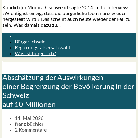
Kan­di­da­tin Moni­ca Gschwend sag­te 2014 im bz-Inter­­view:
»Wich­tig ist ein­zig, dass die bür­ger­li­che Domi­nanz wie­der
her­ge­stellt wird.« Das scheint auch heu­te wie­der der Fall zu
sein. Was damals dazu zu…
Bürgerlichsein
Regierungsratsersatzwahl
Was ist bürgerlich?
Abschät­zung der Aus­wir­kun­gen
einer Begren­zung der Bevöl­ke­rung in der
Schweiz
auf 10 Mil­lio­nen
14. Mai 2026
franz büchler
2 Kommentare