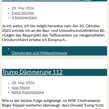
29. Mai 2026
franz büchler
4 Kommentare
Ja ich weiss, ich bin mög­li­cher­wei­se naiv. Am 20. Okto­ber
2023 schrieb ich an die Bau- und Umwelt­schutz­di­rek­ti­on BL:
»Gegen das Bau­pro­jekt des Tief­bau­am­tes zur neu­ge­stal­te­ten
Orts­durch­fahrt erhe­be ich Ein­spruch…
Demokratie und Mitbestimmung
Trump Däm­me­rung 112
28. Mai 2026
max feurer
Keine Kommentare
Wie in der letz­ten Fol­ge auf­ge­zeigt, ist WW-Che­f­­re­­dak­­tor
Roger Köp­pel wei­ter­hin über­zeugt, dass Donald Trump trotz