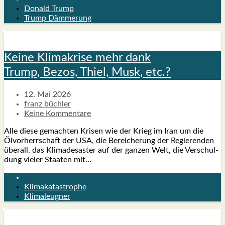
Donald Trump
Trump Dämmerung
Kei­ne Kli­ma­kri­se mehr dank
Trump, Bezos, Thiel, Musk, etc.?
12. Mai 2026
franz büchler
Keine Kommentare
Alle die­se gemach­ten Kri­sen wie der Krieg im Iran um die
Ölvor­herr­schaft der USA, die Berei­che­rung der Regie­ren­den
über­all. das Kli­ma­de­sas­ter auf der gan­zen Welt, die Ver­schul­
dung vie­ler Staa­ten mit…
Klimakatastrophe
Klimaleugner