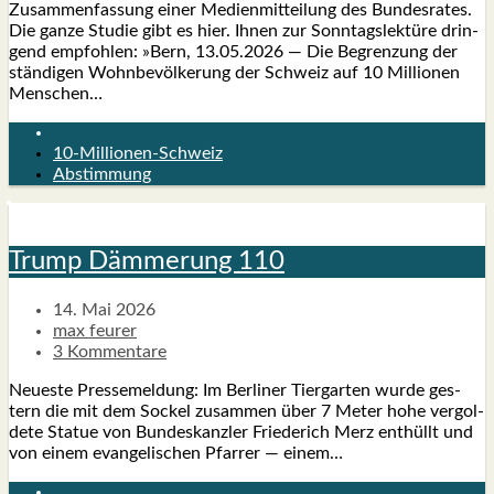
Zusam­men­fas­sung einer Medi­en­mit­tei­lung des Bun­des­ra­tes.
Die gan­ze Stu­die gibt es hier. Ihnen zur Sonn­tags­lek­tü­re drin­
gend emp­foh­len: »Bern, 13.05.2026 — Die Begren­zung der
stän­di­gen Wohn­be­völ­ke­rung der Schweiz auf 10 Mil­lio­nen
Men­schen…
10-Millionen-Schweiz
Abstimmung
Trump Däm­me­rung 110
14. Mai 2026
max feurer
3 Kommentare
Neu­es­te Pres­se­mel­dung: Im Ber­li­ner Tier­gar­ten wur­de ges­
tern die mit dem Sockel zusam­men über 7 Meter hohe ver­gol­
de­te Sta­tue von Bun­des­kanz­ler Frie­de­rich Merz ent­hüllt und
von einem evan­ge­li­schen Pfar­rer — einem…