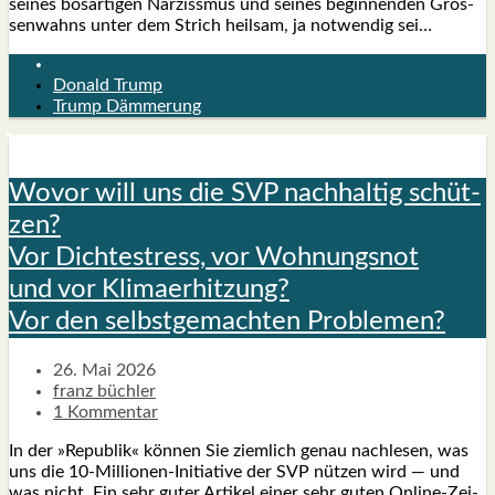
sei­nes bös­ar­ti­gen Nar­ziss­mus und sei­nes begin­nen­den Grös­
sen­wahns unter dem Strich heil­sam, ja not­wen­dig sei…
Donald Trump
Trump Dämmerung
Wovor will uns die SVP nach­hal­tig schüt­
zen?
Vor Dich­te­stress, vor Woh­nungs­not
und vor Kli­ma­er­hit­zung?
Vor den selbst­ge­mach­ten Pro­ble­men?
26. Mai 2026
franz büchler
1 Kommentar
In der »Repu­blik« kön­nen Sie ziem­lich genau nach­le­sen, was
uns die 10-Mil­­lio­­nen-Initia­­ti­­ve der SVP nüt­zen wird — und
was nicht. Ein sehr guter Arti­kel einer sehr guten Online-Zei­­