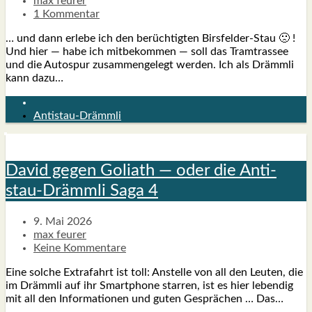
max feurer
1 Kommentar
… und dann erle­be ich den berüch­tig­ten Bir­s­­fel­­der-Stau 🙁 !
Und hier — habe ich mit­be­kom­men — soll das Tram­tras­see
und die Auto­spur zusam­men­ge­legt wer­den. Ich als Drämm­li
kann dazu…
Antistau-Drämmli
David gegen Goli­ath — oder die Anti­
stau-Drämm­li Saga 4
9. Mai 2026
max feurer
Keine Kommentare
Eine sol­che Extrafahrt ist toll: Anstel­le von all den Leu­ten, die
im Drämm­li auf ihr Smart­phone star­ren, ist es hier leben­dig
mit all den Infor­ma­tio­nen und guten Gesprä­chen … Das…