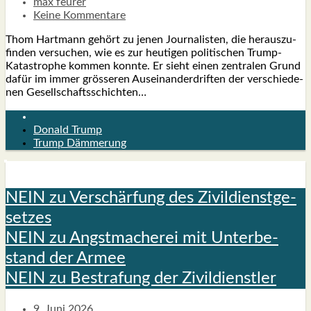
max feurer
Keine Kommentare
Thom Hart­mann gehört zu jenen Jour­na­lis­ten, die her­aus­zu­
fin­den ver­su­chen, wie es zur heu­ti­gen poli­ti­schen Trump-
Kata­s­tro­­phe kom­men konn­te. Er sieht einen zen­tra­len Grund
dafür im immer grös­se­ren Aus­ein­an­der­drif­ten der ver­schie­de­
nen Gesell­schafts­schich­ten…
Donald Trump
Trump Dämmerung
NEIN zu Ver­schär­fung des Zivil­dienst­ge­
set­zes
NEIN zu Angst­ma­che­rei mit Unter­be­
stand der Armee
NEIN zu Bestra­fung der Zivil­dienst­ler
9. Juni 2026