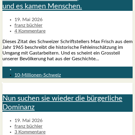
und es kamen Men­schen.
19. Mai 2026
franz büchler
4 Kommentare
Die­ses Zitat des Schwei­zer Schrift­stel­lers Max Frisch aus dem
Jahr 1965 beschreibt die his­to­ri­sche Fehl­ein­schät­zung im
Umgang mit Gast­ar­bei­tern. Und es scheint ein Gross­teil
unse­rer Bevöl­ke­rung hat aus der Geschich­te…
10-Millionen-Schweiz
Nun suchen sie wie­der die bür­ger­li­che
Domi­nanz
19. Mai 2026
franz büchler
3 Kommentare