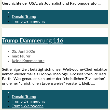
Geschich­te der USA, als Jour­na­list und Radio­mo­de­ra­tor…
Donald Trump
Trump Dämmerung
Trump Däm­me­rung 116
25. Juni 2026
max feurer
Keine Kommentare
Seit eini­ger Zeit betä­tigt sich unser Wel­t­­wo­che-Che­f­­re­­dak­­tor
immer wie­der mal als Hob­­by-Theo­­lo­­ge. Gros­ses Vor­bild: Karl
Barth. Was genau er sich unter der “christ­li­chen Zivi­li­sa­ti­on”
und einer “christ­li­chen Lebens­wei­se” vor­stellt, bleibt…
Donald Trump
Trump Dämmerung
Trump Weltwoche