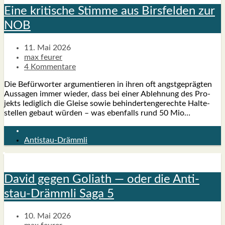
Eine kri­ti­sche Stim­me aus Birs­fel­den zur
NOB
11. Mai 2026
max feurer
4 Kommentare
Die Befür­wor­ter argu­men­tie­ren in ihren oft angst­ge­präg­ten
Aus­sa­gen immer wie­der, dass bei einer Ableh­nung des Pro­
jekts ledig­lich die Glei­se sowie behin­der­ten­ge­rech­te Hal­te­
stel­len gebaut wür­den – was eben­falls rund 50 Mio…
Antistau-Drämmli
David gegen Goli­ath — oder die Anti­
stau-Drämm­li Saga 5
10. Mai 2026