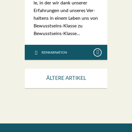
le, in der wir dank unse­rer
Erfah­run­gen und unse­res Ver­
hal­tens in einem Leben uns von
Bewuss­t­­seins-Klas­­se zu
Bewuss­t­­seins-Klas­­se…
REINKARNATION
ÄLTERE ARTIKEL