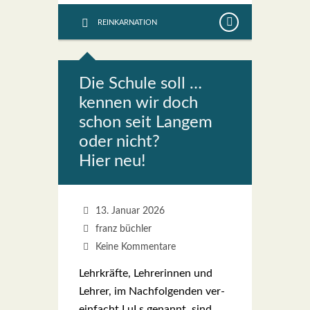
REINKARNATION
Die Schu­le soll …
ken­nen wir doch
schon seit Lan­gem
oder nicht?
Hier neu!
13. Januar 2026
franz büchler
Keine Kommentare
Lehr­kräf­te, Leh­re­rin­nen und
Leh­rer, im Nach­fol­gen­den ver­
ein­facht LuLs genannt, sind