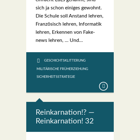
sich ja schon eini­ges gewohnt.
Die Schu­le soll Anstand leh­ren,
Fran­zö­sisch leh­ren, Infor­ma­tik
leh­ren, Erken­nen von Fake-
news leh­ren, … Und…
GESCHICHTSKLITTERUNG
MILITÄRISCHE FRÜHERZIEHUNG
SICHERHEITSSTRATEGIE
Reinkar­na­ti­on!? —
Reinkar­na­ti­on! 32