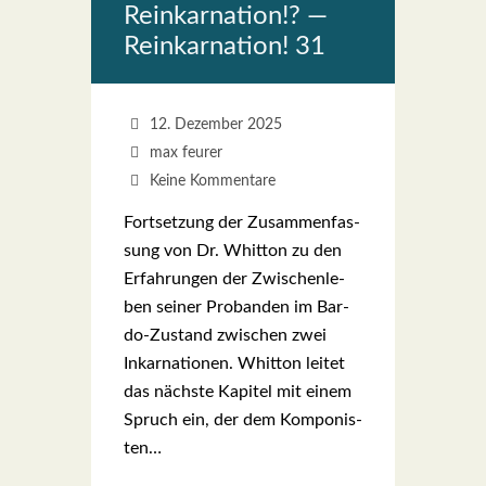
Reinkar­na­ti­on!? —
Reinkar­na­ti­on! 31
12. Dezember 2025
max feurer
Keine Kommentare
Fort­set­zung der Zusam­men­fas­
sung von Dr. Whit­ton zu den
Erfah­run­gen der Zwi­schen­le­
ben sei­ner Pro­ban­den im Bar­­
do-Zustand zwi­schen zwei
Inkar­na­tio­nen. Whit­ton lei­tet
das nächs­te Kapi­tel mit einem
Spruch ein, der dem Kom­po­nis­
ten…