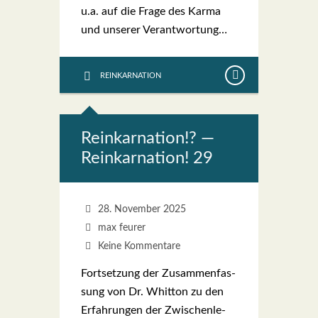
u.a. auf die Fra­ge des Kar­ma
und unse­rer Ver­ant­wor­tung…
REINKARNATION
Reinkar­na­ti­on!? —
Reinkar­na­ti­on! 29
28. November 2025
max feurer
Keine Kommentare
Fort­set­zung der Zusam­men­fas­
sung von Dr. Whit­ton zu den
Erfah­run­gen der Zwi­schen­le­