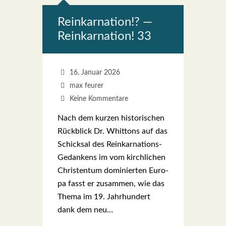
Reinkar­na­ti­on!? —
Reinkar­na­ti­on! 33
16. Januar 2026
max feurer
Keine Kommentare
Nach dem kur­zen his­to­ri­schen
Rück­blick Dr. Whit­tons auf das
Schick­sal des Rein­kar­na­­ti­ons-
Gedan­kens im vom kirch­li­chen
Chris­ten­tum domi­nier­ten Euro­
pa fasst er zusam­men, wie das
The­ma im 19. Jahr­hun­dert
dank dem neu…