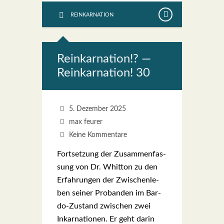
REINKARNATION
Reinkar­na­ti­on!? —
Reinkar­na­ti­on! 30
5. Dezember 2025
max feurer
Keine Kommentare
Fort­set­zung der Zusam­men­fas­
sung von Dr. Whit­ton zu den
Erfah­run­gen der Zwi­schen­le­
ben sei­ner Pro­ban­den im Bar­­
do-Zustand zwi­schen zwei
Inkar­na­tio­nen. Er geht dar­in