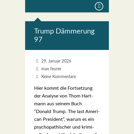
Trump Däm­me­rung
97
29. Januar 2026
max feurer
Keine Kommentare
Hier kommt die Fort­set­zung
der Ana­ly­se von Thom Hart­
mann aus sei­nem Buch
“Donald Trump. The last Ame­ri­
can Pre­si­dent”, war­um es ein
psy­cho­pa­thi­scher und kri­mi­