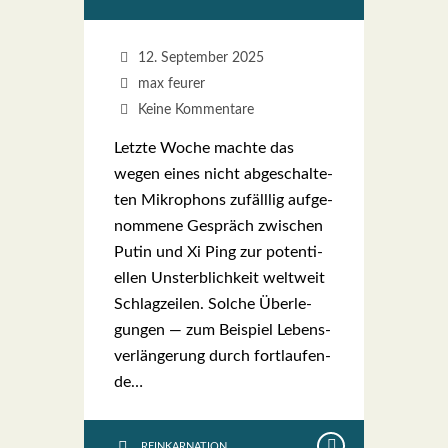
12. September 2025
max feurer
Keine Kommentare
Letz­te Woche mach­te das
wegen eines nicht abge­schal­te­
ten Mikro­phons zufäll­lig auf­ge­
nom­me­ne Gespräch zwi­schen
Putin und Xi Ping zur poten­ti­
el­len Unsterb­lich­keit welt­weit
Schlag­zei­len. Sol­che Über­le­
gun­gen — zum Bei­spiel Lebens­
ver­län­ge­rung durch fort­lau­fen­
de…
REINKARNATION