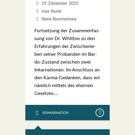
19. Dezember 2025
max feurer
Keine Kommentare
Fort­set­zung der Zusam­men­fas­
sung von Dr. Whit­ton zu den
Erfah­run­gen der Zwi­schen­le­
ben sei­ner Pro­ban­den im Bar­­
do-Zustand zwi­schen zwei
Inkar­na­tio­nen. Im Anschluss an
den Kar­­ma-Gedan­ken, dass wir
näm­lich mit­tels des eher­nen
Geset­zes:…
REINKARNATION