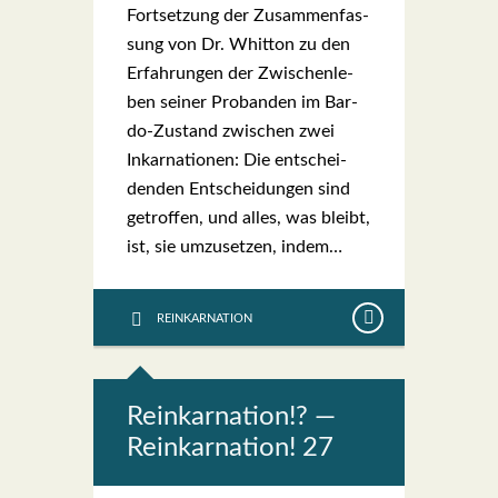
Fort­set­zung der Zusam­men­fas­
sung von Dr. Whit­ton zu den
Erfah­run­gen der Zwi­schen­le­
ben sei­ner Pro­ban­den im Bar­­
do-Zustand zwi­schen zwei
Inkar­na­tio­nen: Die ent­schei­
den­den Ent­schei­dun­gen sind
getrof­fen, und alles, was bleibt,
ist, sie umzu­set­zen, indem…
REINKARNATION
Reinkar­na­ti­on!? —
Reinkar­na­ti­on! 27