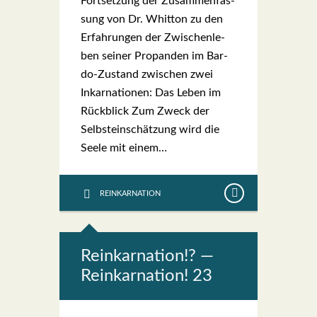
Fort­set­zung der Zusam­men­fas­
sung von Dr. Whit­ton zu den
Erfah­run­gen der Zwi­schen­le­
ben sei­ner Pro­pan­den im Bar­­
do-Zustand zwi­schen zwei
Inkar­na­tio­nen: Das Leben im
Rück­blick Zum Zweck der
Selbst­ein­schät­zung wird die
See­le mit einem…
REINKARNATION
Reinkar­na­ti­on!? —
Reinkar­na­ti­on! 23