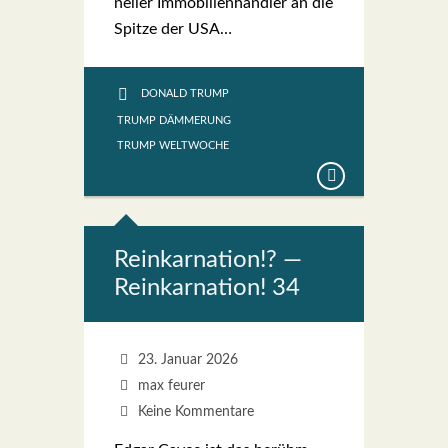
nel­ler Immo­bi­li­en­händ­ler an die
Spit­ze der USA…
DONALD TRUMP
TRUMP DÄMMERUNG
TRUMP WELTWOCHE
Reinkar­na­ti­on!? —
Reinkar­na­ti­on! 34
23. Januar 2026
max feurer
Keine Kommentare