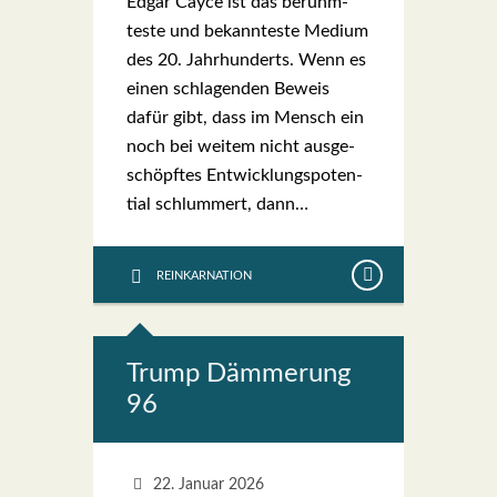
Edgar Cayce ist das berühm­
tes­te und bekann­tes­te Medi­um
des 20. Jahr­hun­derts. Wenn es
einen schla­gen­den Beweis
dafür gibt, dass im Mensch ein
noch bei wei­tem nicht aus­ge­
schöpf­tes Ent­wick­lungs­po­ten­
ti­al schlum­mert, dann…
REINKARNATION
Trump Däm­me­rung
96
22. Januar 2026