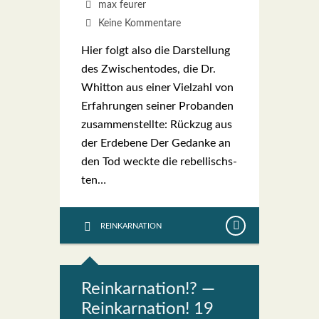
max feurer
Keine Kommentare
Hier folgt also die Dar­stel­lung
des Zwi­schen­to­des, die Dr.
Whit­ton aus einer Viel­zahl von
Erfah­run­gen sei­ner Pro­ban­den
zusam­men­stell­te: Rück­zug aus
der Erd­ebe­ne Der Gedan­ke an
den Tod weck­te die rebel­lischs­
ten…
REINKARNATION
Reinkar­na­ti­on!? —
Reinkar­na­ti­on! 19