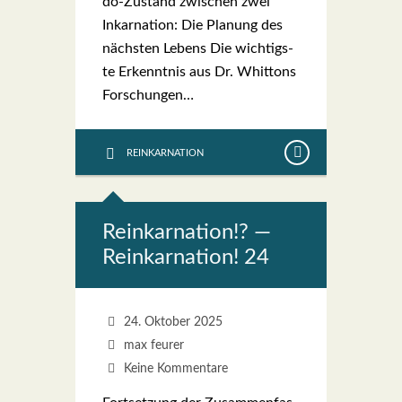
do-Zustand zwi­schen zwei
Inkar­na­ti­on: Die Pla­nung des
nächs­ten Lebens Die wich­tigs­
te Erkennt­nis aus Dr. Whit­tons
For­schun­gen…
REINKARNATION
Reinkar­na­ti­on!? —
Reinkar­na­ti­on! 24
24. Oktober 2025
max feurer
Keine Kommentare