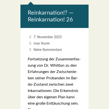
Reinkar­na­ti­on!? —
Reinkar­na­ti­on! 26
7. November 2025
max feurer
Keine Kommentare
Fort­set­zung der Zusam­men­fas­
sung von Dr. Whit­ton zu den
Erfah­run­gen der Zwi­schen­le­
ben sei­ner Pro­ban­den im Bar­­
do-Zustand zwi­schen zwei
Inkar­na­tio­nen: Die Erkennt­nis
über den eige­nen Plan kann
eine gro­ße Ent­täu­schung sein.