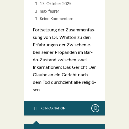
17. Oktober 2025
max feurer
Keine Kommentare
Fort­set­zung der Zusam­men­fas­
sung von Dr. Whit­ton zu den
Erfah­run­gen der Zwi­schen­le­
ben sei­ner Pro­pan­den im Bar­­
do-Zustand zwi­schen zwei
Inkar­na­tio­nen: Das Gericht Der
Glau­be an ein Gericht nach
dem Tod durch­zieht alle reli­giö­
sen…
REINKARNATION