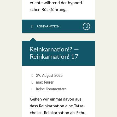
erleb­te wäh­rend der hyp­no­ti­
schen Rück­füh­rung…
REINKARNATION
Reinkar­na­ti­on!? —
Reinkar­na­ti­on! 17
29. August 2025
max feurer
Keine Kommentare
Gehen wir ein­mal davon aus,
dass Reinkar­na­ti­on eine Tat­sa­
che ist. Reinkar­na­ti­on als Schu­