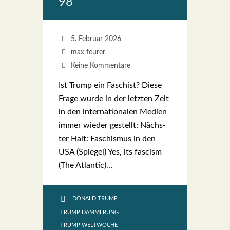
98
5. Februar 2026
max feurer
Keine Kommentare
Ist Trump ein Faschist? Die­se
Fra­ge wur­de in der letz­ten Zeit
in den inter­na­tio­na­len Medi­en
immer wie­der gestellt: Nächs­
ter Halt: Faschis­mus in den
USA (Spie­gel) Yes, its fascism
(The Atlan­tic)…
DONALD TRUMP
TRUMP DÄMMERUNG
TRUMP WELTWOCHE