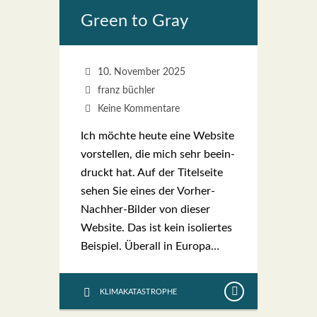
Green to Gray
10. November 2025
franz büchler
Keine Kommentare
Ich möch­te heu­te eine Web­site
vor­stel­len, die mich sehr beein­
druckt hat. Auf der Titel­sei­te
sehen Sie eines der Vor­­her-
Nach­her-Bil­­der von die­ser
Web­site. Das ist kein iso­lier­tes
Bei­spiel. Über­all in Euro­pa…
KLIMAKATASTROPHE