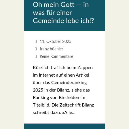
Oh mein Gott — in
was für einer
Gemein­de lebe ich!?
11. Oktober 2025
franz büchler
Keine Kommentare
Kürz­lich traf ich beim Zap­pen
im Inter­net auf einen Arti­kel
über das Gemein­deran­king
2025 in der Bilanz, sie­he das
Ran­king von Birs­fel­den im
Titel­bild. Die Zeit­schrift Bilanz
schreibt dazu: »Alle…