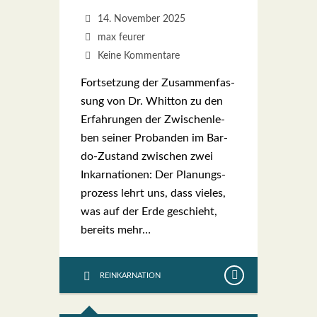
14. November 2025
max feurer
Keine Kommentare
Fort­set­zung der Zusam­men­fas­
sung von Dr. Whit­ton zu den
Erfah­run­gen der Zwi­schen­le­
ben sei­ner Pro­ban­den im Bar­­
do-Zustand zwi­schen zwei
Inkar­na­tio­nen: Der Pla­nungs­
pro­zess lehrt uns, dass vie­les,
was auf der Erde geschieht,
bereits mehr…
REINKARNATION