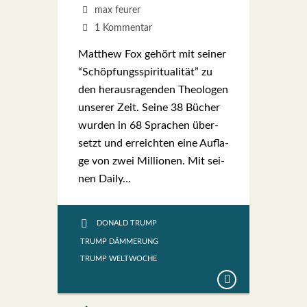
max feurer
1 Kommentar
Matthew Fox gehört mit sei­ner
“Schöp­fungs­spi­ri­tua­li­tät” zu
den her­aus­ra­gen­den Theo­lo­gen
unse­rer Zeit. Sei­ne 38 Bücher
wur­den in 68 Spra­chen über­
setzt und erreich­ten eine Auf­la­
ge von zwei Mil­lio­nen. Mit sei­
nen Dai­ly…
DONALD TRUMP
TRUMP DÄMMERUNG
TRUMP WELTWOCHE