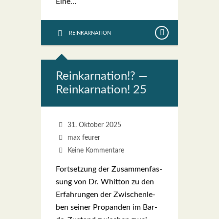
Eine…
REINKARNATION
Reinkar­na­ti­on!? —
Reinkar­na­ti­on! 25
31. Oktober 2025
max feurer
Keine Kommentare
Fort­set­zung der Zusam­men­fas­
sung von Dr. Whit­ton zu den
Erfah­run­gen der Zwi­schen­le­
ben sei­ner Pro­pan­den im Bar­­