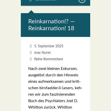
Reinkar­na­ti­on!? —
Reinkar­na­ti­on! 18
5. September 2025
max feurer
Keine Kommentare
Nach zwei klei­nen Exkur­sen,
aus­ge­löst durch den Hin­weis
eines auf­merk­sa­men und kri­ti­
schen birsfaelder.li-Lesers, keh­
ren wir zum fas­zi­nie­ren­den
Buch des Psych­ia­ters Joel D.
Whit­ton zurück. Whit­ton