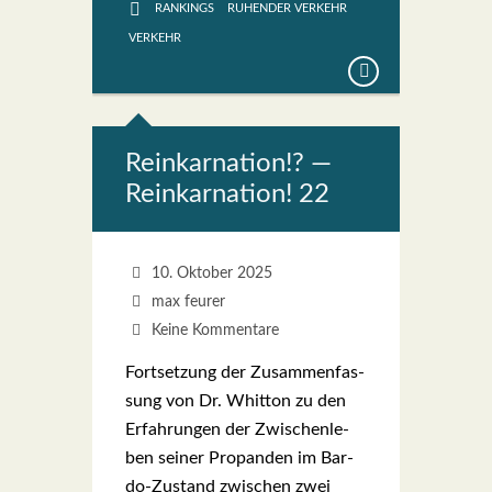
RANKINGS
RUHENDER VERKEHR
VERKEHR
Reinkar­na­ti­on!? —
Reinkar­na­ti­on! 22
10. Oktober 2025
max feurer
Keine Kommentare
Fort­set­zung der Zusam­men­fas­
sung von Dr. Whit­ton zu den
Erfah­run­gen der Zwi­schen­le­
ben sei­ner Pro­pan­den im Bar­­
do-Zustand zwi­schen zwei