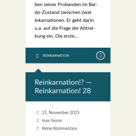
ben sei­ner Pro­ban­den im Bar­­
do-Zustand zwi­schen zwei
Inkar­na­tio­nen. Er geht dar­in
u.a. auf die Fra­ge der Abtrei­
bung ein. Die ers­te…
REINKARNATION
Reinkar­na­ti­on!? —
Reinkar­na­ti­on! 28
21. November 2025
max feurer
Keine Kommentare