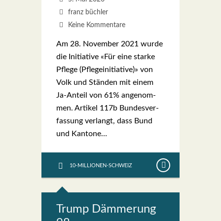
franz büchler
Keine Kommentare
Am 28. Novem­ber 2021 wur­de
die Initia­ti­ve «Für eine star­ke
Pfle­ge (Pfle­ge­initia­ti­ve)» von
Volk und Stän­den mit einem
Ja-Anteil von 61% ange­nom­
men. Arti­kel 117b Bun­des­ver­
fas­sung ver­langt, dass Bund
und Kan­to­ne…
10-MILLIONEN-SCHWEIZ
Trump Däm­me­rung