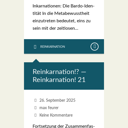
Inkar­na­tio­nen: Die Bar­­do-Iden­­
ti­­tät In die Meta­be­wusst­heit
ein­zu­tre­ten bedeu­tet, eins zu
sein mit der zeit­lo­sen…
REINKARNATION
Reinkar­na­ti­on!? —
Reinkar­na­ti­on! 21
26. September 2025
max feurer
Keine Kommentare
Fort­set­zung der Zusam­men­fas­