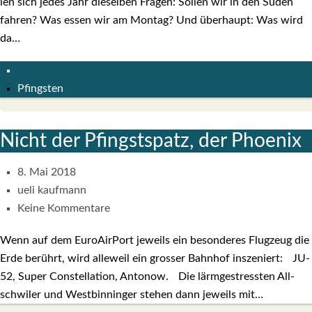
len sich jedes Jahr die­sel­ben Fra­gen: Sol­len wir in den Süden
fah­ren? Was essen wir am Mon­tag? Und über­haupt: Was wird
da…
Pfingsten
Nicht der Pfingst­spatz, der Phoe­nix
8. Mai 2018
ueli kaufmann
Keine Kommentare
Wenn auf dem Euro­Air­Port jeweils ein beson­de­res Flug­zeug die
Erde berührt, wird alle­weil ein gros­ser Bahn­hof insze­niert: JU-
52, Super Con­stel­la­ti­on, Anto­now. Die lärm­ge­stress­ten All­
schwi­ler und West­bin­nin­ger ste­hen dann jeweils mit…