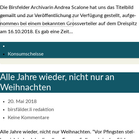
Die Birs­fel­der Archi­va­rin Andrea Sca­lo­ne hat uns das Titel­bild
gemailt und zur Ver­öf­fent­li­chung zur Ver­fü­gung gestellt, auf­ge­
nom­men bei einem bekann­ten Gross­ver­tei­ler auf dem Drei­spitz
am 16.10.2018. Es gab eine Zeit…
Konsumscheisse
Alle Jah­re wie­der, nicht nur an
Weih­nach­ten
20. Mai 2018
birsfälder.li redaktion
Keine Kommentare
Alle Jah­re wie­der, nicht nur Weih­nach­ten. “Vor Pfings­ten stel­