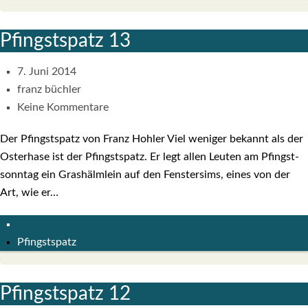
Pfingst­spatz 13
7. Juni 2014
franz büchler
Keine Kommentare
Der Pfingst­spatz von Franz Hoh­ler Viel weni­ger bekannt als der
Oster­ha­se ist der Pfingst­spatz. Er legt allen Leu­ten am Pfingst­
sonn­tag ein Gras­hälm­lein auf den Fens­ter­sims, eines von der
Art, wie er…
Pfingstspatz
Pfingst­spatz 12