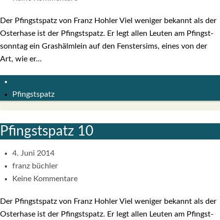
Der Pfingst­spatz von Franz Hoh­ler Viel weni­ger bekannt als der
Oster­ha­se ist der Pfingst­spatz. Er legt allen Leu­ten am Pfingst­
sonn­tag ein Gras­hälm­lein auf den Fens­ter­sims, eines von der
Art, wie er…
Pfingstspatz
Pfingst­spatz 10
4. Juni 2014
franz büchler
Keine Kommentare
Der Pfingst­spatz von Franz Hoh­ler Viel weni­ger bekannt als der
Oster­ha­se ist der Pfingst­spatz. Er legt allen Leu­ten am Pfingst­