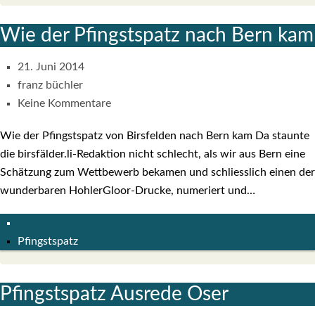
Wie der Pfingst­spatz nach Bern kam
21. Juni 2014
franz büchler
Keine Kommentare
Wie der Pfingst­spatz von Birs­fel­den nach Bern kam Da staun­te
die birsfälder.li-Redaktion nicht schlecht, als wir aus Bern eine
Schät­zung zum Wett­be­werb beka­men und schliess­lich einen der
wun­der­ba­ren Hohl­er­G­­lo­or-Dru­­cke, nume­riert und…
Pfingstspatz
Pfingst­spatz Aus­re­de Oser