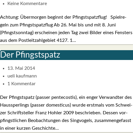
Keine Kommentare
Ach­tung: Über­mor­gen beginnt der Pfingst­spatz­flug! Spiel­re­
geln zum Pfingst­spatz­flug Ab 26. Mai bis und mit 8. Juni
(Pfingst­sonn­tag) erschei­nen jeden Tag zwei Bil­der eines Fens­ters
aus dem Post­leit­zahl­ge­biet 4127. 1…
Der Pfingst­spatz
13. Mai 2014
ueli kaufmann
1 Kommentar
Der Pfingst­spatz (pas­ser pen­te­cos­tis), ein enger Ver­wand­ter des
Haus­sper­lings (pas­ser dome­sti­cus) wur­de erst­mals vom Schwei­
zer Schrift­stel­ler Franz Hoh­ler 2009 beschrie­ben. Des­sen vor­
pfingst­li­chen Beob­ach­tun­gen des Sing­vo­gels, zusam­men­ge­fasst
in einer kur­zen Geschich­te…