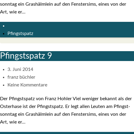
sonn­tag ein Gras­hälm­lein auf den Fens­ter­sims, eines von der
Art, wie er…
Pfingstspatz
Pfingst­spatz 9
3. Juni 2014
franz büchler
Keine Kommentare
Der Pfingst­spatz von Franz Hoh­ler Viel weni­ger bekannt als der
Oster­ha­se ist der Pfingst­spatz. Er legt allen Leu­ten am Pfingst­
sonn­tag ein Gras­hälm­lein auf den Fens­ter­sims, eines von der
Art, wie er…