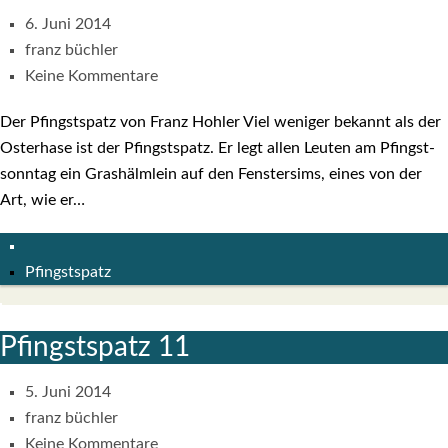
6. Juni 2014
franz büchler
Keine Kommentare
Der Pfingst­spatz von Franz Hoh­ler Viel weni­ger bekannt als der
Oster­ha­se ist der Pfingst­spatz. Er legt allen Leu­ten am Pfingst­
sonn­tag ein Gras­hälm­lein auf den Fens­ter­sims, eines von der
Art, wie er…
Pfingstspatz
Pfingst­spatz 11
5. Juni 2014
franz büchler
Keine Kommentare