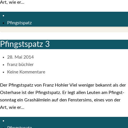
Art, wie er…
Pfingstspatz
Pfingst­spatz 3
28. Mai 2014
franz büchler
Keine Kommentare
Der Pfingst­spatz von Franz Hoh­ler Viel weni­ger bekannt als der
Oster­ha­se ist der Pfingst­spatz. Er legt allen Leu­ten am Pfingst­
sonn­tag ein Gras­hälm­lein auf den Fens­ter­sims, eines von der
Art, wie er…