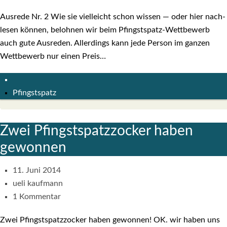
Aus­re­de Nr. 2 Wie sie viel­leicht schon wis­sen — oder hier nach­
le­sen kön­nen, beloh­nen wir beim Pfings­t­spatz-Wet­t­­be­­werb
auch gute Aus­re­den. Aller­dings kann jede Per­son im gan­zen
Wett­be­werb nur einen Preis…
Pfingstspatz
Zwei Pfingst­spatz­zo­cker haben
gewon­nen
11. Juni 2014
ueli kaufmann
1 Kommentar
Zwei Pfingst­spatz­zo­cker haben gewon­nen! OK. wir haben uns