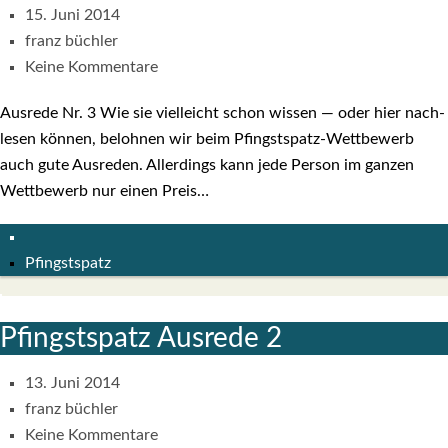
15. Juni 2014
franz büchler
Keine Kommentare
Aus­re­de Nr. 3 Wie sie viel­leicht schon wis­sen — oder hier nach­
le­sen kön­nen, beloh­nen wir beim Pfings­t­spatz-Wet­t­­be­­werb
auch gute Aus­re­den. Aller­dings kann jede Per­son im gan­zen
Wett­be­werb nur einen Preis…
Pfingstspatz
Pfingst­spatz Aus­re­de 2
13. Juni 2014
franz büchler
Keine Kommentare