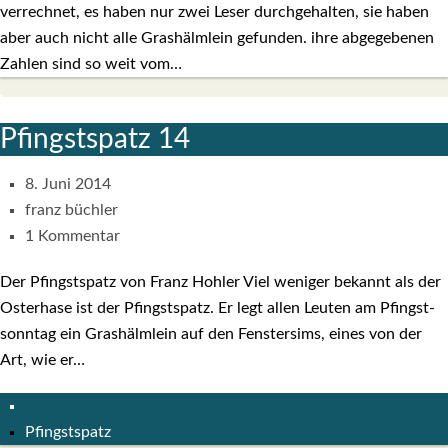
ver­rech­net, es haben nur zwei Leser durch­ge­hal­ten, sie haben
aber auch nicht alle Gras­hälm­lein gefun­den. ihre abge­ge­be­nen
Zah­len sind so weit vom…
Pfingst­spatz 14
8. Juni 2014
franz büchler
1 Kommentar
Der Pfingst­spatz von Franz Hoh­ler Viel weni­ger bekannt als der
Oster­ha­se ist der Pfingst­spatz. Er legt allen Leu­ten am Pfingst­
sonn­tag ein Gras­hälm­lein auf den Fens­ter­sims, eines von der
Art, wie er…
Pfingstspatz