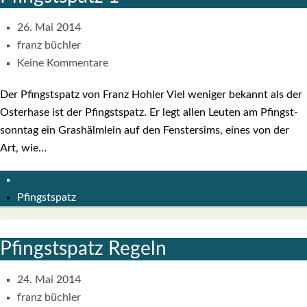
26. Mai 2014
franz büchler
Keine Kommentare
Der Pfingst­spatz von Franz Hoh­ler Viel weni­ger bekannt als der
Oster­ha­se ist der Pfingst­spatz. Er legt allen Leu­ten am Pfingst­
sonn­tag ein Gras­hälm­lein auf den Fens­ter­sims, eines von der
Art, wie…
Pfingstspatz
Pfingst­spatz Regeln
24. Mai 2014
franz büchler