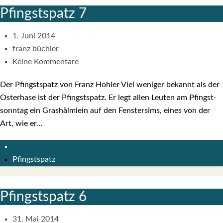
Pfingst­spatz 7
1. Juni 2014
franz büchler
Keine Kommentare
Der Pfingst­spatz von Franz Hoh­ler Viel weni­ger bekannt als der
Oster­ha­se ist der Pfingst­spatz. Er legt allen Leu­ten am Pfingst­
sonn­tag ein Gras­hälm­lein auf den Fens­ter­sims, eines von der
Art, wie er…
Pfingstspatz
Pfingst­spatz 6
31. Mai 2014