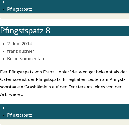
Pfingstspatz
Pfingst­spatz 8
2. Juni 2014
franz büchler
Keine Kommentare
Der Pfingst­spatz von Franz Hoh­ler Viel weni­ger bekannt als der
Oster­ha­se ist der Pfingst­spatz. Er legt allen Leu­ten am Pfingst­
sonn­tag ein Gras­hälm­lein auf den Fens­ter­sims, eines von der
Art, wie er…
Pfingstspatz