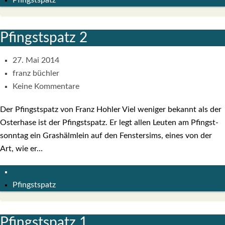
Pfingstspatz
Pfingst­spatz 2
27. Mai 2014
franz büchler
Keine Kommentare
Der Pfingst­spatz von Franz Hoh­ler Viel weni­ger bekannt als der
Oster­ha­se ist der Pfingst­spatz. Er legt allen Leu­ten am Pfingst­
sonn­tag ein Gras­hälm­lein auf den Fens­ter­sims, eines von der
Art, wie er…
Pfingstspatz
Pfingst­spatz 1