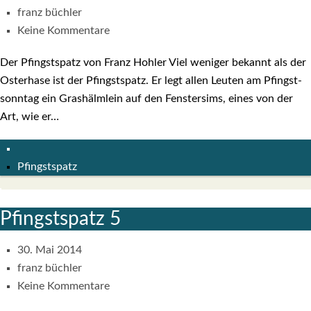
franz büchler
Keine Kommentare
Der Pfingst­spatz von Franz Hoh­ler Viel weni­ger bekannt als der
Oster­ha­se ist der Pfingst­spatz. Er legt allen Leu­ten am Pfingst­
sonn­tag ein Gras­hälm­lein auf den Fens­ter­sims, eines von der
Art, wie er…
Pfingstspatz
Pfingst­spatz 5
30. Mai 2014
franz büchler
Keine Kommentare