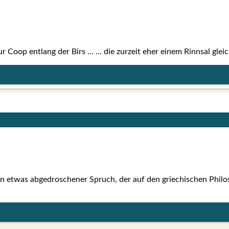
 Coop ent­lang der Birs … … die zur­zeit eher einem Rinn­sal gleic
n etwas abge­dro­sche­ner Spruch, der auf den grie­chi­schen Phi­lo­so