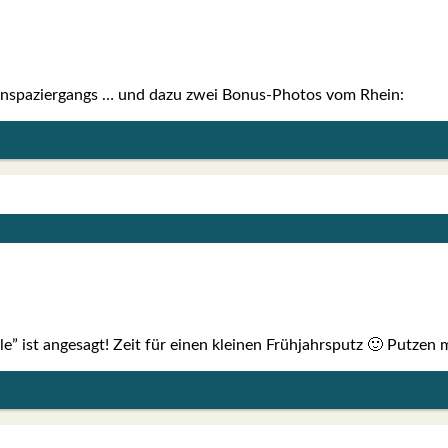
­gen­spa­zier­gangs … und dazu zwei Bonus-Pho­­tos vom Rhein:
le” ist ange­sagt! Zeit für einen klei­nen Früh­jahrs­putz 🙂 Put­ze