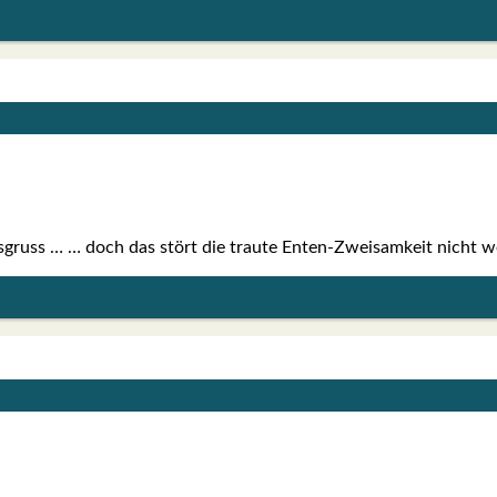
­gruss … … doch das stört die trau­te Enten-Zwei­­sam­keit nicht we