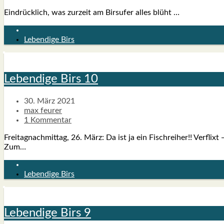
Ein­drück­lich, was zur­zeit am Bir­s­ufer alles blüht …
Lebendige Birs
Leben­di­ge Birs 10
30. März 2021
max feurer
1 Kommentar
Frei­tag­nach­mit­tag, 26. März: Da ist ja ein Fisch­rei­her!! Ver­f
Zum…
Lebendige Birs
Leben­di­ge Birs 9