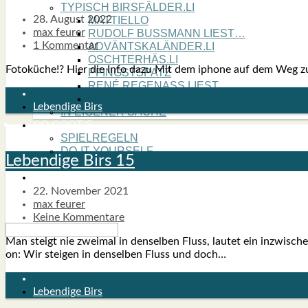
TYPISCH BIRSFÄLDER.LI
28. August 2022
MATTIELLO
max feurer
RUDOLF BUSS­MANN LIEST…
1 Kommentar
ADVÄNTSKALÄNDER.LI
OSCHTERHÄS.LI
Foto­kü­che!? Hier die Info dazu Mit dem ipho­ne auf dem Weg zur
PFINGST­SPATZ
RENÉ REGEN­ASS LIEST…
ECK­HARDS LYRIK­ECKE
Lebendige Birs
IN EIGE­NER SACHE
SO GOOT’S
SPIEL­RE­GELN
DO-IT-YOUR­S­ELF
Leben­di­ge Birs 15
BIRSFÄLDER.LI-ABO
SHOUT­BOX
22. November 2021
max feurer
Keine Kommentare
Man steigt nie zwei­mal in den­sel­ben Fluss, lau­tet ein inzwi­sche
on: Wir stei­gen in den­sel­ben Fluss und doch…
Lebendige Birs