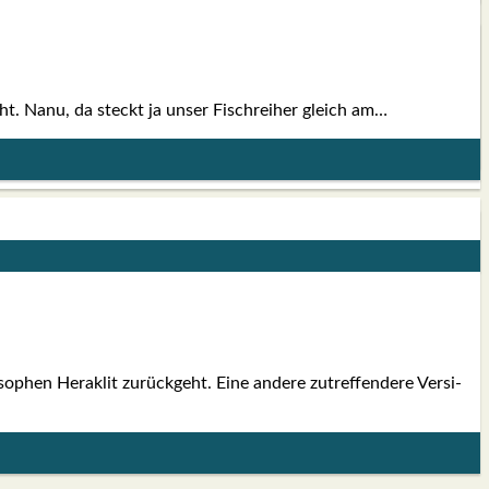
ht. Nanu, da steckt ja unser Fisch­rei­her gleich am…
­phen Hera­klit zurück­geht. Eine ande­re zutref­fen­de­re Ver­si­