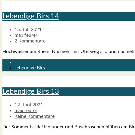
Leben­di­ge Birs 14
15. Juli 2021
max feurer
2 Kommentare
Hoch­was­ser am Rhein! Nix mehr mit Ufer­weg … .. und nix mehr 
Lebendige Birs
Leben­di­ge Birs 13
12. Juni 2021
max feurer
Keine Kommentare
Der Som­mer ist da! Holun­der und Busch­rös­chen blü­hen am Birs­