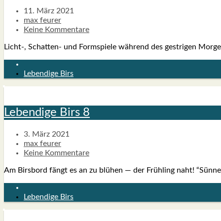
11. März 2021
max feurer
Keine Kommentare
Licht‑, Scha­t­­ten- und Form­spie­le wäh­rend des gest­ri­gen Mor
Lebendige Birs
Leben­di­ge Birs 8
3. März 2021
max feurer
Keine Kommentare
Am Birs­bord fängt es an zu blü­hen — der Früh­ling naht! “Sün­ne­
Lebendige Birs