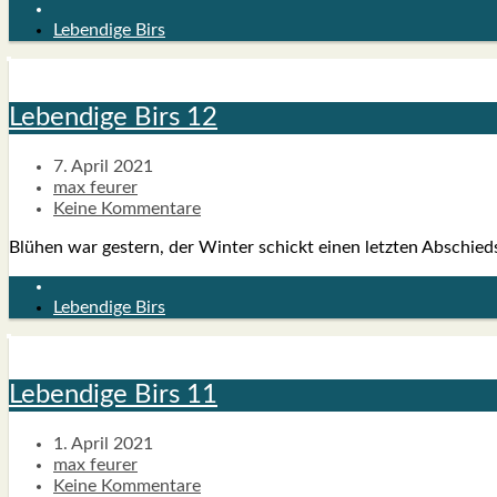
Lebendige Birs
Leben­di­ge Birs 12
7. April 2021
max feurer
Keine Kommentare
Blü­hen war ges­tern, der Win­ter schickt einen letz­ten Abschieds
Lebendige Birs
Leben­di­ge Birs 11
1. April 2021
max feurer
Keine Kommentare