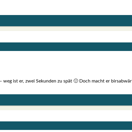
lixt — weg ist er, zwei Sekun­den zu spät 🙁 Doch macht er birs­ab­wä