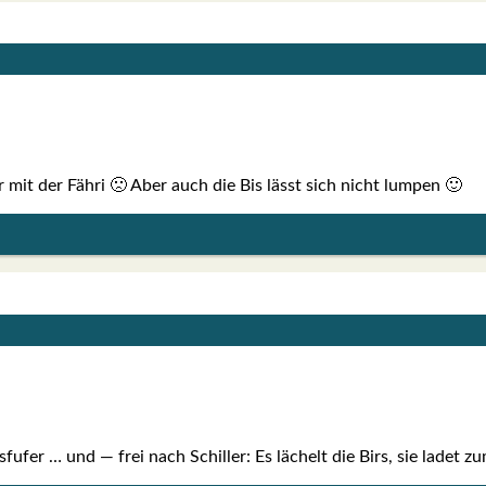
mit der Fähri 🙁 Aber auch die Bis lässt sich nicht lum­pen 🙂
fu­fer … und — frei nach Schil­ler: Es lächelt die Birs, sie ladet 