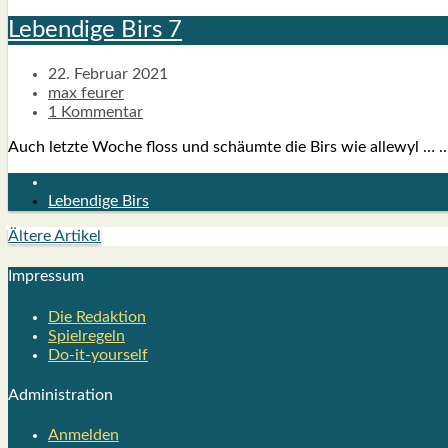
Leben­di­ge Birs 7
22. Februar 2021
max feurer
1 Kommentar
Auch letz­te Woche floss und schäum­te die Birs wie alle­wyl … …
Lebendige Birs
Ältere Artikel
Impres­sum
Die Redak­ti­on
Spiel­re­geln
Do-it-your­s­elf
Admi­nis­tra­ti­on
Anmelden