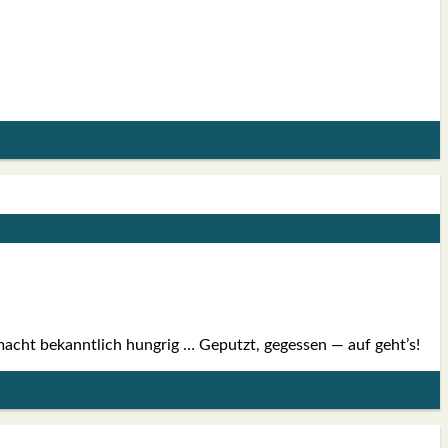
n macht bekannt­lich hung­rig … Geputzt, geges­sen — auf geht’s!