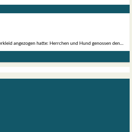
er­kleid ange­zo­gen hat­te: Herr­chen und Hund genos­sen den…