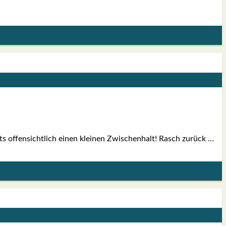
rts offen­sicht­lich einen klei­nen Zwi­schen­halt! Rasch zurück …