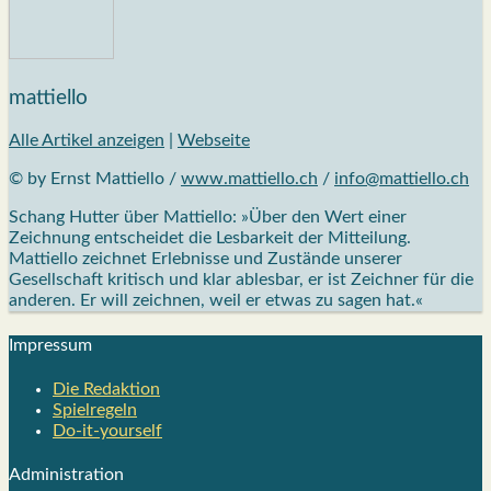
mattiello
Alle Artikel anzeigen
|
Webseite
© by Ernst Mattiello /
www.mattiello.ch
/
info@mattiello.ch
Schang Hutter über Mattiello: »Über den Wert einer
Zeichnung entscheidet die Lesbarkeit der Mitteilung.
Mattiello zeichnet Erlebnisse und Zustände unserer
Gesellschaft kritisch und klar ablesbar, er ist Zeichner für die
anderen. Er will zeichnen, weil er etwas zu sagen hat.«
Impres­sum
Die Redak­ti­on
Spiel­re­geln
Do-it-your­s­elf
Admi­nis­tra­ti­on