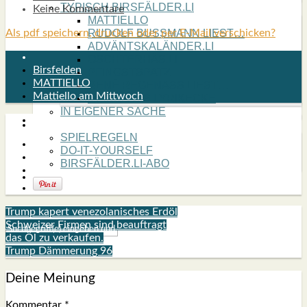
TYPISCH BIRSFÄLDER.LI
Keine Kommentare
MATTIELLO
Als pdf speichern, drucken oder per E-Mail verschicken?
RUDOLF BUSS­MANN LIEST…
ADVÄNTSKALÄNDER.LI
OSCHTERHÄS.LI
Birsfelden
PFINGST­SPATZ
MATTIELLO
RENÉ REGEN­ASS LIEST…
Mattiello am Mittwoch
ECK­HARDS LYRIK­ECKE
IN EIGE­NER SACHE
SO GOOT’S
SPIEL­RE­GELN
DO-IT-YOUR­S­ELF
BIRSFÄLDER.LI-ABO
SHOUT­BOX
Trump kapert venezolanisches Erdöl
Schweizer Firmen sind beauftragt
das Öl zu verkaufen.
Trump Dämmerung 96
Deine Meinung
Kommentar
*