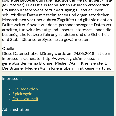
sowie die Brow­ser-Anfra­ge inklu­si­ve der Her­kunft der Anfra­
ge (Refer­rer). Dies ist aus tech­ni­schen Grün­den erfor­der­lich,
um Ihnen unse­re Web­site zur Ver­fü­gung zu stel­len. cyon
schützt die­se Daten mit tech­ni­schen und orga­ni­sa­to­ri­schen
Mass­nah­men vor uner­laub­ten Zugrif­fen und gibt sie nicht an
Drit­te wei­ter. Soweit wir dabei per­so­nen­be­zo­ge­ne Daten ver­
ar­bei­ten, tun wir dies auf­grund unse­res Inter­es­ses, Ihnen die
best­mög­li­che Nut­zer­er­fah­rung zu bie­ten und die Sicher­heit
und Sta­bi­li­tät unse­rer Sys­te­me zu gewähr­leis­ten.
Quel­le
Die­se Daten­schutz­er­klä­rung wur­de am 24.05.2018 mit dem
Impres­sum-Gene­ra­tor http://www.bag.ch/impressum-
generator der Fir­ma Brun­ner Medi­en AG in Kri­ens erstellt.
Die Brun­ner Medi­en AG in Kri­ens über­nimmt kei­ne Haf­tung.
Impres­sum
Die Redak­ti­on
Spiel­re­geln
Do-it-your­s­elf
Admi­nis­tra­ti­on