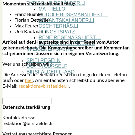
TYPISCH BIRSFÄLDER.LI
Momen­tan sind redak­tio­nell tätig:
MATTIELLO
Franz Büch­ler
RUDOLF BUSS­MANN LIEST…
Flo­ri­an Dett­wi­ler
ADVÄNTSKALÄNDER.LI
Max Feu­rer
OSCHTERHÄS.LI
Ueli Kauf­mann
PFINGST­SPATZ
RENÉ REGEN­ASS LIEST…
Arti­kel auf der Haupt­sei­te sind in der Regel vom Autor
ECK­HARDS LYRIK­ECKE
gekenn­zeich­net. Die Kom­men­tar­schrei­ber und Kom­men­tar­
IN EIGE­NER SACHE
schrei­be­rin­nen äus­sern sich in eige­ner Ver­ant­wor­tung.
SO GOOT’S
SPIEL­RE­GELN
Wer uns schrei­ben will:
DO-IT-YOUR­S­ELF
BIRSFÄLDER.LI-ABO
Die Adres­sen der Redak­to­ren ste­hen im gedruck­ten Tele­fon­
SHOUT­BOX
buch oder
hier
. Am ein­fachs­ten schreibst du uns aber eine
E‑Mail:
redaktion@birsfaelder.li
.
Daten­schutz­er­klä­rung
Kon­takt­adres­se
redaktion@birsfaelder.li
Ver­tre­tungs­be­rech­tig­te Per­so­nen