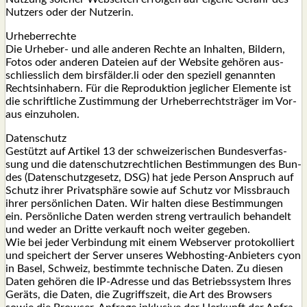
Nut­zers oder der Nut­ze­rin.
Urhe­ber­rech­te
Die Urhe­ber- und alle ande­ren Rech­te an Inhal­ten, Bil­dern,
Fotos oder ande­ren Datei­en auf der Web­site gehö­ren aus­
schliess­lich dem birsfälder.li oder den spe­zi­ell genann­ten
Rechts­in­ha­bern. Für die Repro­duk­ti­on jeg­li­cher Ele­men­te ist
die schrift­li­che Zustim­mung der Urhe­ber­rechts­trä­ger im Vor­
aus ein­zu­ho­len.
Daten­schutz
Gestützt auf Arti­kel 13 der schwei­ze­ri­schen Bun­des­ver­fas­
sung und die daten­schutz­recht­li­chen Bestim­mun­gen des Bun­
des (Daten­schutz­ge­setz, DSG) hat jede Per­son Anspruch auf
Schutz ihrer Pri­vat­sphä­re sowie auf Schutz vor Miss­brauch
ihrer per­sön­li­chen Daten. Wir hal­ten die­se Bestim­mun­gen
ein. Per­sön­li­che Daten wer­den streng ver­trau­lich behan­delt
und weder an Drit­te ver­kauft noch wei­ter gege­ben.
Wie bei jeder Ver­bin­dung mit einem Web­ser­ver pro­to­kol­liert
und spei­chert der Ser­ver unse­res Web­hos­ting-Anbie­ters cyon
in Basel, Schweiz, bestimm­te tech­ni­sche Daten. Zu die­sen
Daten gehö­ren die IP-Adres­se und das Betriebs­sys­tem Ihres
Geräts, die Daten, die Zugriffs­zeit, die Art des Brow­sers