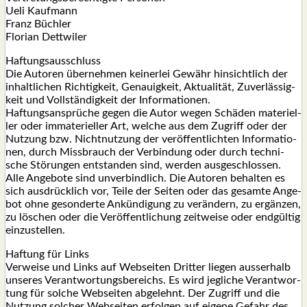
Ueli Kauf­mann
Franz Büch­ler
Flo­ri­an Dett­wi­ler
Haf­tungs­aus­schluss
Die Autoren über­neh­men kei­ner­lei Gewähr hin­sicht­lich der
inhalt­li­chen Rich­tig­keit, Genau­ig­keit, Aktua­li­tät, Zuver­läs­sig­
keit und Voll­stän­dig­keit der Infor­ma­tio­nen.
Haf­tungs­an­sprü­che gegen die Autor wegen Schä­den mate­ri­el­
ler oder imma­te­ri­el­ler Art, wel­che aus dem Zugriff oder der
Nut­zung bzw. Nicht­nut­zung der ver­öf­fent­lich­ten Infor­ma­tio­
nen, durch Miss­brauch der Ver­bin­dung oder durch tech­ni­
sche Stö­run­gen ent­stan­den sind, wer­den aus­ge­schlos­sen.
Alle Ange­bo­te sind unver­bind­lich. Die Autoren behal­ten es
sich aus­drück­lich vor, Tei­le der Sei­ten oder das gesam­te Ange­
bot ohne geson­der­te Ankün­di­gung zu ver­än­dern, zu ergän­zen,
zu löschen oder die Ver­öf­fent­li­chung zeit­wei­se oder end­gül­tig
ein­zu­stel­len.
Haf­tung für Links
Ver­wei­se und Links auf Web­sei­ten Drit­ter lie­gen aus­ser­halb
unse­res Ver­ant­wor­tungs­be­reichs. Es wird jeg­li­che Ver­ant­wor­
tung für sol­che Web­sei­ten abge­lehnt. Der Zugriff und die
Nut­zung sol­cher Web­sei­ten erfol­gen auf eige­ne Gefahr des