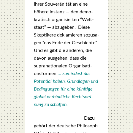
ihrer Sou­ve­rä­ni­tät an eine
höhe­re Instanz — den demo­
kra­tisch orga­ni­sier­ten “Welt­
staat” — abzu­ge­ben. Die­se
Skep­ti­ke­re dekla­mie­ren sozu­sa­
gen “das Ende der Geschich­te”.
Und es gibt die ande­ren, die
davon aus­ge­hen, dass die
supra­na­tio­na­len Orga­ni­sa­ti­
ons­for­men
…
zumin­dest das
Poten­ti­al haben, Grund­la­gen und
Bedin­gun­gen für eine künf­ti­ge
glo­bal ver­bind­li­che Rechts­ord­
nung zu schaf­fen.
Dazu
gehört der deut­sche Phi­lo­soph