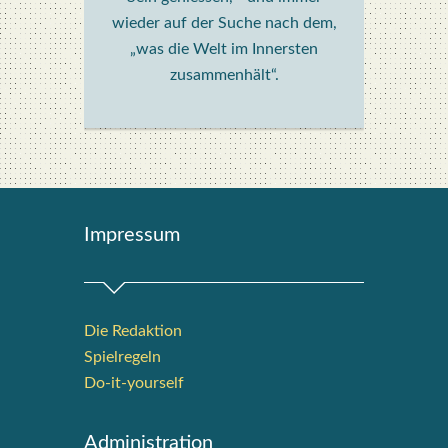
wieder auf der Suche nach dem,
„was die Welt im Innersten
zusammenhält“.
Impres­sum
Die Redak­ti­on
Spiel­re­geln
Do-it-your­s­elf
Admi­nis­tra­ti­on