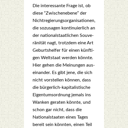
Die inter­es­san­te Fra­ge ist, ob
die­se “Zwi­schen­ebe­ne” der
Nicht­re­gie­rungs­or­ga­ni­sa­tio­nen,
die sozu­sa­gen kon­ti­nu­ier­lich an
der natio­nal­staat­li­chen Sou­ve­
rä­ni­tät nagt, trotz­dem eine Art
Geburts­hel­fer für einen künf­ti­
gen Welt­staat wer­den könn­te.
Hier gehen die Mei­nun­gen aus­
ein­an­der. Es gibt jene, die sich
nicht vor­stel­len kön­nen, dass
die bür­ger­lich-kapi­ta­lis­ti­sche
Eigen­tums­ord­nung jemals ins
Wan­ken gera­ten könn­te, und
schon gar nicht, dass die
Natio­nal­staa­ten eines Tages
bereit sein könn­ten, einen Teil