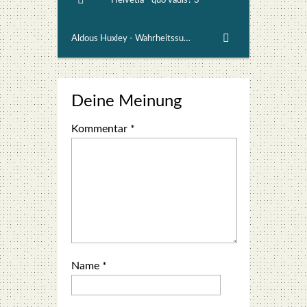
Helvetia - quo vadis? 3
Aldous Huxley - Wahrheitssucher 3
Deine Meinung
Kommentar
*
Name
*