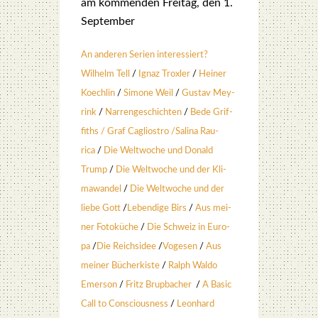
am kom­men­den Frei­tag, den 1.
Sep­tem­ber
An ande­ren Seri­en inter­es­siert?
Wil­helm Tell
/
Ignaz Trox­ler
/
Hei­ner
Koech­lin
/
Simo­ne Weil
/
Gus­tav Mey­
rink
/
Nar­ren­ge­schich­ten
/
Bede Grif­
fiths /
Graf Cagli­os­tro
/
Sali­na Rau­
rica
/
Die Welt­wo­che und Donald
Trump
/
Die Welt­wo­che und der Kli­
ma­wan­del
/
Die Welt­wo­che und der
lie­be Gott
/
Leben­di­ge Birs
/
Aus mei­
ner Foto­kü­che
/
Die Schweiz in Euro­
pa
/
Die Reichs­idee
/
Voge­sen
/
Aus
mei­ner Bücher­kis­te
/
Ralph Wal­do
Emer­son
/
Fritz Brup­ba­cher
/
A Basic
Call to Con­scious­ness
/
Leon­hard