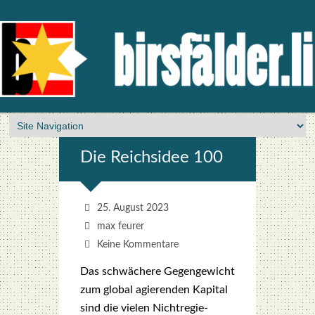
Die Reichs­idee 100
25. August 2023
max feurer
Keine Kommentare
Das schwä­che­re Gegen­ge­wicht
zum glo­bal agie­ren­den Kapi­tal
sind die vie­len Nicht­re­gie­