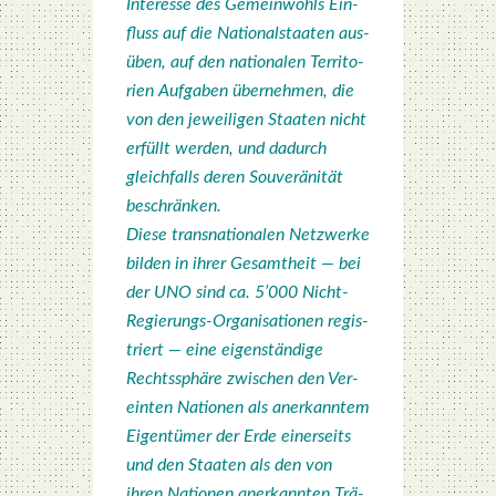
Inter­es­se des Gemein­wohls Ein­
fluss auf die Natio­nal­staa­ten aus­
üben, auf den natio­na­len Ter­ri­to­
ri­en Auf­ga­ben über­neh­men, die
von den jewei­li­gen Staa­ten nicht
erfüllt wer­den, und dadurch
gleich­falls deren Sou­ve­rä­ni­tät
beschrän­ken.
Die­se trans­na­tio­na­len Netz­wer­ke
bil­den in ihrer Gesamt­heit — bei
der UNO sind ca. 5’000 Nicht-
Regie­rungs-Orga­ni­sa­tio­nen regis­
triert — eine eigen­stän­di­ge
Rechts­sphä­re zwi­schen den Ver­
ein­ten Natio­nen als aner­kann­tem
Eigen­tü­mer der Erde einer­seits
und den Staa­ten als den von
ihren Natio­nen aner­kann­ten Trä­