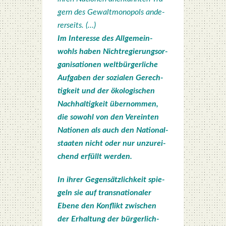
gern des Gewalt­mo­no­pols ande­
rer­seits. (…)
Im Inter­es­se des All­ge­mein­
wohls haben Nicht­re­gie­rungs­or­
ga­ni­sa­tio­nen welt­bür­ger­li­che
Auf­ga­ben der sozia­len Gerech­
tig­keit und der öko­lo­gi­schen
Nach­hal­tig­keit über­nom­men,
die sowohl von den Ver­ein­ten
Natio­nen als auch den Natio­nal­
staa­ten nicht oder nur unzu­rei­
chend erfüllt wer­den.
In ihrer Gegen­sätz­lich­keit spie­
geln sie auf trans­na­tio­na­ler
Ebe­ne den Kon­flikt zwi­schen
der Erhal­tung der bür­ger­lich-