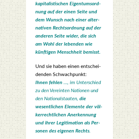
kapi­ta­lis­ti­schen Eigen­tums­ord­
nung auf der einen Sei­te und
dem Wunsch nach einer alter­
na­ti­ven Rechts­ord­nung auf der
ande­ren Sei­te wider, die sich
am Wohl der leben­den wie
künf­ti­gen Mensch­heit bemisst.
Und sie haben einen ent­schei­
den­den Schwach­punkt:
Ihnen feh­len
…, im Unter­schied
zu den Ver­ein­ten Natio­nen und
den Natio­nal­staa­ten,
die
wesent­li­chen Ele­men­te der völ­
ker­recht­li­chen Aner­ken­nung
und ihrer Legi­ti­ma­ti­on als Per­
so­nen des eige­nen Rechts
.