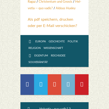
Ragaz
/
Chris­ten­tum und Gno­sis
/
Hel­
ve­tia — quo vadis?
/
Aldous Hux­ley
Als pdf speichern, drucken
oder per E-Mail verschicken?
EUROPA
GESCHICHTE
POLITIK
RELIGION
WISSENSCHAFT
EIGENTUM
REICHSIDEE
SOUVERÄNITÄT