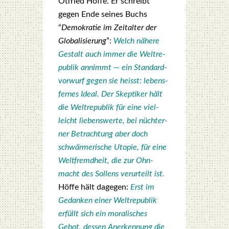
Otfried Höf­fe. Er schreibt
gegen Ende sei­nes Buchs
“
Demo­kra­tie im Zeit­al­ter der
Glo­ba­li­sie­rung
”:
Welch nähe­re
Gestalt auch immer die Welt­re­
pu­blik annimmt — ein Stan­dard­
vor­wurf gegen sie heisst: lebens­
fer­nes Ide­al. Der Skep­ti­ker hält
die Welt­re­pu­blik für eine viel­
leicht lie­bens­wer­te, bei nüch­ter­
ner Betrach­tung aber doch
schwär­me­ri­sche Uto­pie, für eine
Welt­fremd­heit, die zur Ohn­
macht des Sol­lens ver­ur­teilt ist.
Höf­fe hält dage­gen:
Erst im
Gedan­ken einer Welt­re­pu­blik
erfüllt sich ein mora­li­sches
Gebot, des­sen Aner­ken­nung die