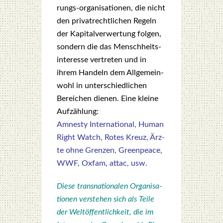
rungs-orga­ni­sa­tio­nen, die nicht
den pri­vat­recht­li­chen Regeln
der Kapi­tal­ver­wer­tung fol­gen,
son­dern die das Mensch­heits­
in­ter­es­se ver­tre­ten und in
ihrem Han­deln dem All­ge­mein­
wohl in unter­schied­li­chen
Berei­chen die­nen. Eine klei­ne
Auf­zäh­lung:
Amnes­ty Inter­na­tio­nal, Human
Right Watch, Rotes Kreuz, Ärz­
te ohne Gren­zen, Green­peace,
WWF, Oxfam, attac, usw.
Die­se trans­na­tio­na­len Orga­ni­sa­
tio­nen ver­ste­hen sich als Tei­le
der Welt­öf­fent­lich­keit, die im