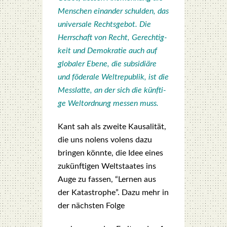
Men­schen ein­an­der schul­den, das
uni­ver­sa­le Rechts­ge­bot. Die
Herr­schaft von Recht, Gerech­tig­
keit und Demo­kra­tie auch auf
glo­ba­ler Ebe­ne, die sub­si­diä­re
und föde­ra­le Welt­re­pu­blik, ist die
Mess­lat­te, an der sich die künf­ti­
ge Welt­ord­nung mes­sen muss.
Kant sah als zwei­te Kau­sa­li­tät,
die uns nolens volens dazu
brin­gen könn­te, die Idee eines
zukünf­ti­gen Welt­staa­tes ins
Auge zu fas­sen, “Ler­nen aus
der Kata­stro­phe”. Dazu mehr in
der nächs­ten Fol­ge