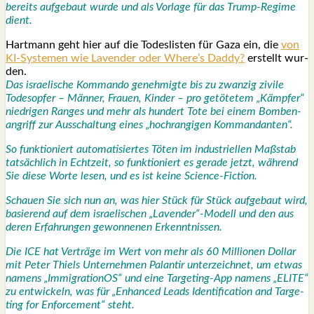
bereits auf­ge­baut wur­de und als Vor­la­ge für das Trump-Regime
dient.
Hart­mann geht hier auf die Todes­lis­ten für Gaza ein, die
von
KI-Sys­te­men wie Laven­der oder Where’s Dad­dy?
erstellt wur­
den.
Das israe­li­sche Kom­man­do geneh­mig­te bis zu zwan­zig zivi­le
Todes­op­fer – Män­ner, Frau­en, Kin­der – pro getö­te­tem „Kämp­fer“
nied­ri­gen Ran­ges und mehr als hun­dert Tote bei einem Bom­ben­
an­griff zur Aus­schal­tung eines „hoch­ran­gi­gen Kom­man­dan­ten“.
So funk­tio­niert auto­ma­ti­sier­tes Töten im indus­tri­el­len Maß­stab
tat­säch­lich in Echt­zeit, so funk­tio­niert es gera­de jetzt, wäh­rend
Sie die­se Wor­te lesen, und es ist kei­ne Sci­ence-Fic­tion.
Schau­en Sie sich nun an, was hier Stück für Stück auf­ge­baut wird,
basie­rend auf dem israe­li­schen „Lavender“-Modell und den aus
deren Erfah­run­gen gewon­ne­nen Erkennt­nis­sen.
Die ICE hat Ver­trä­ge im Wert von mehr als 60 Mil­lio­nen Dol­lar
mit Peter Thiels Unter­neh­men Palan­tir unter­zeich­net, um etwas
namens „Immi­gra­ti­o­nOS“ und eine Tar­ge­ting-App namens „ELITE“
zu ent­wi­ckeln, was für „Enhan­ced Leads Iden­ti­fi­ca­ti­on and Tar­ge­
ting for Enforce­ment“ steht.