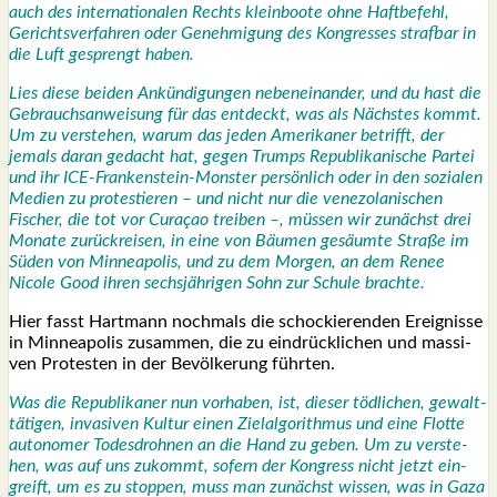
auch des inter­na­tio­na­len Rechts klein­boo­te ohne Haft­be­fehl,
Gerichts­ver­fah­ren oder Geneh­mi­gung des Kon­gres­ses straf­bar in
die Luft gesprengt haben.
Lies die­se bei­den Ankün­di­gun­gen neben­ein­an­der, und du hast die
Gebrauchs­an­wei­sung für das ent­deckt, was als Nächs­tes kommt.
Um zu ver­ste­hen, war­um das jeden Ame­ri­ka­ner betrifft, der
jemals dar­an gedacht hat, gegen Trumps Repu­bli­ka­ni­sche Par­tei
und ihr ICE-Fran­ken­stein-Mons­ter per­sön­lich oder in den sozia­len
Medi­en zu pro­tes­tie­ren – und nicht nur die vene­zo­la­ni­schen
Fischer, die tot vor Cura­çao trei­ben –, müs­sen wir zunächst drei
Mona­te zurück­rei­sen, in eine von Bäu­men gesäum­te Stra­ße im
Süden von Min­nea­po­lis, und zu dem Mor­gen, an dem Renee
Nico­le Good ihren sechs­jäh­ri­gen Sohn zur Schu­le brach­te.
Hier fasst Hart­mann noch­mals die scho­ckie­ren­den Ereig­nis­se
in Min­nea­po­lis zusam­men, die zu ein­drück­li­chen und mas­si­
ven Pro­tes­ten in der Bevöl­ke­rung führ­ten.
Was die Repu­bli­ka­ner nun vor­ha­ben, ist, die­ser töd­li­chen, gewalt­
tä­ti­gen, inva­si­ven Kul­tur einen Ziel­al­go­rith­mus und eine Flot­te
auto­no­mer Todes­droh­nen an die Hand zu geben.
Um zu ver­ste­
hen, was auf uns zukommt, sofern der Kon­gress nicht jetzt ein­
greift, um es zu stop­pen, muss man zunächst wis­sen, was in Gaza