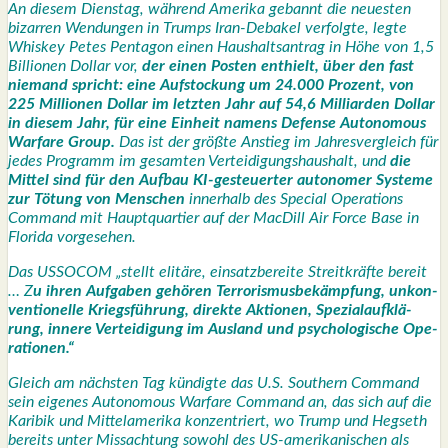
An die­sem Diens­tag, wäh­rend Ame­ri­ka gebannt die neu­es­ten
bizar­ren Wen­dun­gen in Trumps Iran-Deba­kel ver­folg­te, leg­te
Whis­key Petes Pen­ta­gon einen Haus­halts­an­trag in Höhe von 1,5
Bil­lio­nen Dol­lar vor,
der einen Pos­ten ent­hielt, über den fast
nie­mand spricht: eine Auf­sto­ckung um 24.000 Pro­zent, von
225 Mil­lio­nen Dol­lar im letz­ten Jahr auf 54,6 Mil­li­ar­den Dol­lar
in die­sem Jahr, für eine Ein­heit namens Defen­se Auto­no­mous
War­fa­re Group.
Das ist der größ­te Anstieg im Jah­res­ver­gleich für
jedes Pro­gramm im gesam­ten Ver­tei­di­gungs­haus­halt, und
die
Mit­tel sind für den Auf­bau KI-gesteu­er­ter auto­no­mer Sys­te­me
zur Tötung von Men­schen
inner­halb des Spe­cial Ope­ra­ti­ons
Com­mand mit Haupt­quar­tier auf der MacDill Air Force Base in
Flo­ri­da vor­ge­se­hen.
Das USSOCOM „stellt eli­tä­re, ein­satz­be­rei­te Streit­kräf­te bereit
… Z
u ihren Auf­ga­ben gehö­ren Ter­ro­ris­mus­be­kämp­fung, unkon­
ven­tio­nel­le Kriegs­füh­rung, direk­te Aktio­nen, Spe­zi­al­auf­klä­
rung, inne­re Ver­tei­di­gung im Aus­land und psy­cho­lo­gi­sche Ope­
ra­tio­nen.“
Gleich am nächs­ten Tag kün­dig­te das U.S. Sou­thern Com­mand
sein eige­nes Auto­no­mous War­fa­re Com­mand an, das sich auf die
Kari­bik und Mit­tel­ame­ri­ka kon­zen­triert, wo Trump und Hegs­eth
bereits unter Miss­ach­tung sowohl des US-ame­ri­ka­ni­schen als