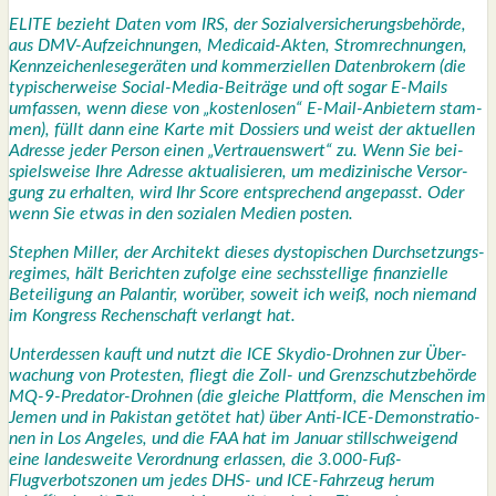
ELITE bezieht Daten vom IRS, der Sozi­al­ver­si­che­rungs­be­hör­de,
aus DMV-Auf­zeich­nun­gen, Medi­caid-Akten, Strom­rech­nun­gen,
Kenn­zei­chen­le­se­ge­rä­ten und kom­mer­zi­el­len Daten­bro­kern (die
typi­scher­wei­se Social-Media-Bei­trä­ge und oft sogar E‑Mails
umfas­sen, wenn die­se von „kos­ten­lo­sen“ E‑Mail-Anbie­tern stam­
men), füllt dann eine Kar­te mit Dos­siers und weist der aktu­el­len
Adres­se jeder Per­son einen „Ver­trau­ens­wert“ zu. Wenn Sie bei­
spiels­wei­se Ihre Adres­se aktua­li­sie­ren, um medi­zi­ni­sche Ver­sor­
gung zu erhal­ten, wird Ihr Score ent­spre­chend ange­passt. Oder
wenn Sie etwas in den sozia­len Medi­en pos­ten.
Ste­phen Mil­ler, der Archi­tekt die­ses dys­to­pi­schen Durch­set­zungs­
re­gimes, hält Berich­ten zufol­ge eine sechs­stel­li­ge finan­zi­el­le
Betei­li­gung an Palan­tir, wor­über, soweit ich weiß, noch nie­mand
im Kon­gress Rechen­schaft ver­langt hat.
Unter­des­sen kauft und nutzt die ICE Sky­dio-Droh­nen zur Über­
wa­chung von Pro­tes­ten, fliegt die Zoll- und Grenz­schutz­be­hör­de
MQ-9-Pre­da­tor-Droh­nen (die glei­che Platt­form, die Men­schen im
Jemen und in Paki­stan getö­tet hat) über Anti-ICE-Demons­tra­tio­
nen in Los Ange­les, und die FAA hat im Janu­ar still­schwei­gend
eine lan­des­wei­te Ver­ord­nung erlas­sen, die 3.000-Fuß-
Flugverbotszonen um jedes DHS- und ICE-Fahr­zeug her­um