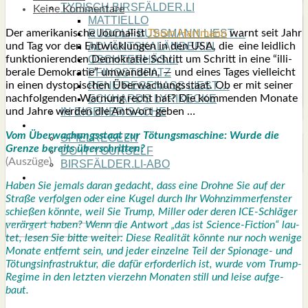
TYPISCH BIRSFÄLDER.LI
Keine Kommentare
MATTIELLO
Der ame­ri­ka­ni­sche Jour­na­list
Thom Hart­mann
warnt seit Jahr
RUDOLF BUSS­MANN LIEST…
und Tag vor den Ent­wick­lun­gen in den USA, die eine leid­lich
ADVÄNTSKALÄNDER.LI
funk­tio­nie­ren­den Demo­kra­tie Schritt um Schritt in eine “illi­
OSCHTERHÄS.LI
be­ra­le Demo­kra­tie” umwan­deln, — und eines Tages viel­leicht
PFINGST­SPATZ
in einen dys­to­pi­schen Über­wa­chungs­staat. Ob er mit sei­ner
RENÉ REGEN­ASS LIEST…
nach­fol­gen­den War­nung recht hat? Die kom­men­den Mona­te
ECK­HARDS LYRIK­ECKE
und Jah­re wer­den die Ant­wort geben …
IN EIGE­NER SACHE
SO GOOT’S
Vom Über­wa­chungs­staat zur Tötungs­ma­schi­ne: Wur­de die
SPIEL­RE­GELN
Gren­ze bereits über­schrit­ten?
DO-IT-YOUR­S­ELF
(Aus­zü­ge)
BIRSFÄLDER.LI-ABO
SHOUT­BOX
Haben Sie jemals dar­an gedacht, dass eine Droh­ne Sie auf der
Stra­ße ver­fol­gen oder eine Kugel durch Ihr Wohn­zim­mer­fens­ter
schie­ßen könn­te, weil Sie Trump, Mil­ler oder deren ICE-Schlä­ger
ver­är­gert haben? Wenn die Ant­wort „das ist Sci­ence-Fic­tion“ lau­
tet, lesen Sie bit­te wei­ter: Die­se Rea­li­tät könn­te nur noch weni­ge
Mona­te ent­fernt sein, und jeder ein­zel­ne Teil der Spio­na­ge- und
Tötungs­in­fra­struk­tur, die dafür erfor­der­lich ist, wur­de vom Trump-
Regime in den letz­ten vier­zehn Mona­ten still und lei­se auf­ge­
baut.