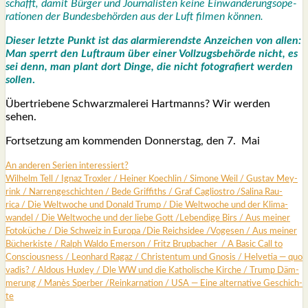
schafft, damit Bür­ger und Jour­na­lis­ten kei­ne Ein­wan­de­rungs­ope­
ra­tio­nen der Bun­des­be­hör­den aus der Luft fil­men kön­nen.
Die­ser letz­te Punkt ist das alar­mie­rends­te Anzei­chen von allen:
Man sperrt den Luft­raum über einer Voll­zugs­be­hör­de nicht, es
sei denn, man plant dort Din­ge, die nicht foto­gra­fiert wer­den
sol­len
.
Über­trie­be­ne Schwarz­ma­le­rei Hart­manns? Wir wer­den
sehen.
Fort­set­zung am kom­men­den Don­ners­tag, den 7. Mai
An ande­ren Seri­en inter­es­siert?
Wil­helm Tell
/
Ignaz Trox­ler
/
Hei­ner Koech­lin
/
Simo­ne Weil
/
Gus­tav Mey­
rink
/
Nar­ren­ge­schich­ten
/
Bede Grif­fiths /
Graf Cagli­os­tro
/
Sali­na Rau­
rica
/
Die Welt­wo­che und Donald Trump
/
Die Welt­wo­che und der Kli­ma­
wan­del
/
Die Welt­wo­che und der lie­be Gott
/
Leben­di­ge Birs
/
Aus mei­ner
Foto­kü­che
/
Die Schweiz in Euro­pa
/
Die Reichs­idee
/
Voge­sen
/
Aus mei­ner
Bücher­kis­te
/
Ralph Wal­do Emer­son
/
Fritz Brup­ba­cher
/
A Basic Call to
Con­scious­ness
/
Leon­hard Ragaz
/
Chris­ten­tum und Gno­sis
/
Hel­ve­tia — quo
vadis?
/
Aldous Hux­ley
/
Dle WW und die Katho­li­sche Kir­che
/
Trump Däm­
me­rung /
Manès Sper­ber
/
Reinkar­na­ti­on /
USA — Eine alter­na­ti­ve Geschich­
te