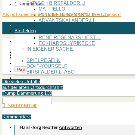
TYPISCH BIRSFÄLDER.LI
1 Kommentar
MATTIELLO
Als pdf speichern, drucken oder per E-Mail verschicken?
RUDOLF BUSS­MANN LIEST…
ADVÄNTSKALÄNDER.LI
OSCHTERHÄS.LI
Birsfelden
PFINGST­SPATZ
RENÉ REGEN­ASS LIEST…
ECK­HARDS LYRIK­ECKE
IN EIGE­NER SACHE
SO GOOT’S
SPIEL­RE­GELN
DO-IT-YOUR­S­ELF
BIRSFÄLDER.LI-ABO
SHOUT­BOX
Die vielen Unfälle
auf der alten Ortsdurchfahrt
Trump Dämmerung 108
1 Kommentar
Kommentiere
Hans-Jörg Beutter
Antworten