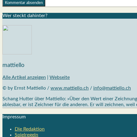
Wer steckt dahin­ter?
mattiello
Alle Artikel anzeigen
|
Webseite
© by Ernst Mattiello /
www.mattiello.ch
/
info@mattiello.ch
Schang Hutter über Mattiello: »Über den Wert einer Zeichnung e
ablesbar, er ist Zeichner für die anderen. Er will zeichnen, weil
Impres­sum
Die Redak­ti­on
Spiel­re­geln