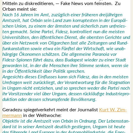
Mit­teln zu dis­kre­di­tie­ren, — Fake News vom feins­ten. Zu
Orban meint sie:
Nach 16 Jah­ren im Amt, zuzüg­lich einer frü­he­ren drei­jäh­ri­gen
Amts­zeit, hat Orbán sein Land zum
kor­rup­tes­ten
in der Euro­päi­
schen Uni­on, zu einem der
ärms­te
n
und sicher­lich zum
unfrei­es­
ten
gemacht. Sei­ne Par­tei, Fidesz, kon­trol­liert nun die meis­ten
Uni­ver­si­tä­ten, den öffent­li­chen Dienst, die obers­ten Gerich­te und
über ein Netz­werk von Olig­ar­chen fast alle Zei­tun­gen und Rund­
funk­an­stal­ten sowie etwa ein
Fünf­tel der Wirt­schaft
, wie unab­
hän­gi­ge Öko­no­men schät­zen. Die all­ge­mei­ne Para­noia vor
Fidesz-Spio­nen führt dazu, dass Buda­pest wie­der zu einer Stadt
gewor­den ist, in der die Men­schen ihre Stim­me sen­ken, wenn sie
in der Öffent­lich­keit über Poli­tik spre­chen.
Ange­sichts die­ses Ein­flus­ses kann sich Fidesz, das in den meis­ten
Umfra­gen weit zurück­liegt, der Ver­ant­wor­tung für die Sta­gna­ti­on
in Ungarn nicht ent­zie­hen, und so spre­chen weder die Par­tei noch
ihr Vor­sit­zen­der viel über Ungarn, des­sen
rück­läu­fi­ge Indus­trie­pro­
duk­ti­on
oder des­sen
schrump­fen­de Bevöl­ke­rung
.
Gera­de­zu spie­gel­ver­kehrt meint der Jour­na­list
Kurt W. Zim­
mer­mann
in der Welt­wo­che:
Objek­tiv ist die Amts­zeit von Orbán in Ord­nung. Der Lebens­stan­
dard ist in sei­ner Amts­zeit deut­lich gestie­gen, Ungarn ist heu­te
das füh­ren­de Land Euro­pas in der Auto­mo­bil­in­dus­trie, die Ener­