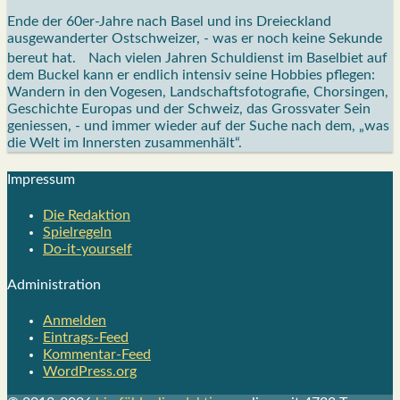
Ende der 60er-Jahre nach Basel und ins Dreieckland
ausgewanderter Ostschweizer, - was er noch keine Sekunde
bereut hat. Nach vielen Jahren Schuldienst im Baselbiet auf
dem Buckel kann er endlich intensiv seine Hobbies pflegen:
Wandern in den Vogesen, Landschaftsfotografie, Chorsingen,
Geschichte Europas und der Schweiz, das Grossvater Sein
geniessen, - und immer wieder auf der Suche nach dem, „was
die Welt im Innersten zusammenhält“.
Impres­sum
Die Redak­ti­on
Spiel­re­geln
Do-it-your­s­elf
Admi­nis­tra­ti­on
Anmelden
Eintrags-Feed
Kommentar-Feed
WordPress.org