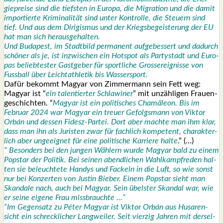
gie­prei­se sind die tiefs­ten in Euro­pa, die Migra­ti­on und die damit
impor­tier­te Kri­mi­na­li­tät sind unter Kon­trol­le, die Steu­ern sind
tief. Und aus dem Diri­gis­mus und der Kriegs­be­geis­te­rung der EU
hat man sich her­aus­ge­hal­ten.
Und Buda­pest, im Stadt­bild per­ma­nent auf­ge­bes­sert und dadurch
schö­ner als je, ist inzwi­schen ein Hot­spot als Par­ty­stadt und Euro­
pas belieb­tes­ter Gast­ge­ber für sport­li­che Gross­ereig­nis­se von
Fuss­ball über Leicht­ath­le­tik bis Was­ser­sport.
Dafür bekommt Magyar von Zim­mer­mann sein Fett weg:
Magyar ist “
ein talen­tier­ter Schla­wi­ner
” mit unzäh­li­gen Frau­en­
ge­schich­ten. “
Magyar ist ein poli­ti­sches Cha­mä­le­on. Bis im
Febru­ar 2024 war Magyar ein treu­er Gefolgs­mann von Vik­tor
Orbán und des­sen Fidesz-Par­tei. Dort aber mach­te man ihm klar,
dass man ihn als Juris­ten zwar für fach­lich kom­pe­tent, cha­rak­ter­
lich aber unge­eig­net für eine poli­ti­sche Kar­rie­re hal­te
.” (…)
” Beson­ders bei den jun­gen Wäh­lern wur­de Magyar bald zu einem
Pop­star der Poli­tik. Bei sei­nen abend­li­chen Wahl­kampf­re­den hal­
ten sie beleuch­te­te Han­dys und Fackeln in die Luft, so wie sonst
nur bei Kon­zer­ten von Jus­tin Bie­ber. Einem Pop­star sieht man
Skan­da­le nach, auch bei Magyar. Sein übels­ter Skan­dal war, wie
er sei­ne eige­ne Frau miss­brauch­te …”
“Im Gegen­satz zu Péter Magyar ist Vik­tor Orbán aus Husa­ren­
sicht ein schreck­li­cher Lang­wei­ler. Seit vier­zig Jah­ren mit der­sel­