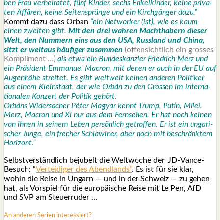
ben Frau ver­hei­ra­tet, fünf Kin­der, sechs Enkel­kin­der, kei­ne pri­va­
ten Affä­ren, kei­ne Sei­ten­sprün­ge und ein Kirch­gän­ger dazu.”
Kommt dazu dass Orban
“ein Net­wor­ker (ist), wie es kaum
einen zwei­ten gibt.
Mit den drei wah­ren Macht­ha­bern die­ser
Welt, den Num­mern eins aus den USA, Russ­land und Chi­na,
sitzt er weit­aus häu­fi­ger zusam­men
(offen­sicht­lich ein gros­ses
Kom­pli­ment …)
als etwa ein Bun­des­kanz­ler
Fried­rich Merz und
ein Prä­si­dent Emma­nu­el Macron, mit denen er auch in der EU auf
Augen­hö­he strei­tet. Es gibt welt­weit kei­nen ande­ren Poli­ti­ker
aus einem Klein­staat, der wie Orbán zu den Gros­sen im inter­na­
tio­na­len Kon­zert der Poli­tik gehört.
Orbáns Wider­sa­cher Péter Magyar kennt Trump, Putin, Milei,
Merz, Macron und Xi nur aus dem Fern­se­hen. Er hat noch kei­nen
von ihnen in sei­nem Leben per­sön­lich getrof­fen. Er ist ein unga­ri­
scher Jun­ge, ein fre­cher Schla­wi­ner, aber noch mit beschränk­tem
Hori­zont.”
Selbst­ver­ständ­lich beju­belt die Welt­wo­che den JD-Van­ce-
Besuch: “
Ver­tei­di­ger des Abend­lands”
. Es ist für sie klar,
wohin die Rei­se in Ungarn — und in der Schweiz — zu gehen
hat, als Vor­spiel für die euro­päi­sche Rei­se mit Le Pen, AfD
und SVP am Steu­er­ru­der …
An ande­ren Seri­en inter­es­siert?