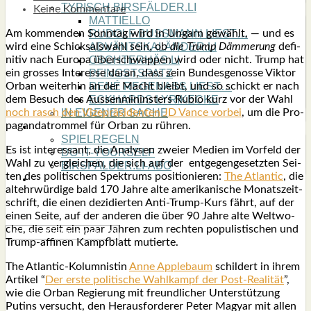
TYPISCH BIRSFÄLDER.LI
Keine Kommentare
MATTIELLO
Am kom­men­den Sonn­tag wird in Ungarn gewählt, — und es
RUDOLF BUSS­MANN LIEST…
wird eine Schick­sals­wahl sein, ob
die Trump Däm­me­rung
defi­
ADVÄNTSKALÄNDER.LI
ni­tiv nach Euro­pa über­schwap­pen wird oder nicht. Trump hat
OSCHTERHÄS.LI
ein gros­ses Inter­es­se dar­an, dass sein Bun­des­ge­nos­se Vik­tor
PFINGST­SPATZ
Orban wei­ter­hin an der Macht bleibt, und so schickt er nach
RENÉ REGEN­ASS LIEST…
dem Besuch des Aus­sen­min­ins­ters Rubio kurz vor der Wahl
ECK­HARDS LYRIK­ECKE
noch rasch den Vize­prä­si­den­ten JD Van­ce vor­bei
, um die Pro­
IN EIGE­NER SACHE
pa­gan­dat­rom­mel für Orban zu rüh­ren.
SO GOOT’S
SPIEL­RE­GELN
Es ist inter­es­sant, die Ana­ly­sen zwei­er Medi­en im Vor­feld der
DO-IT-YOUR­S­ELF
Wahl zu ver­glei­chen, die sich auf der
ent­ge­gen­ge­setz­ten Sei­
BIRSFÄLDER.LI-ABO
ten des poli­ti­schen Spek­trums posi­tio­nie­ren:
The Atlan­tic
, die
SHOUT­BOX
alt­ehr­wür­di­ge bald 170 Jah­re alte ame­ri­ka­ni­sche Monats­zeit­
schrift, die einen dezi­dier­ten Anti-Trump-Kurs fährt, auf der
einen Sei­te, auf der ande­ren die über 90 Jah­re alte
Welt­wo­
che, die seit ein paar Jah­ren zum rech­ten popu­lis­ti­schen und
Trump-affi­nen Kampf­blatt mutier­te.
The Atlan­tic-Kolum­nis­tin
Anne App­le­baum
schil­dert in ihrem
Arti­kel “
Der ers­te poli­ti­sche Wahl­kampf der Post-Realität
”,
wie die Orban Regie­rung mit freund­li­cher Unter­stüt­zung
Putins ver­sucht, den Her­aus­for­de­rer Peter Magyar mit allen