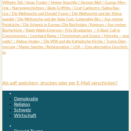
Wil­helm Tell
/
Ignaz Trox­ler
/
Hei­ner Koech­lin
/
Simo­ne Weil
/
Gus­tav Mey­
rink
/
Nar­ren­ge­schich­ten
/
Bede Grif­fiths /
Graf Cagli­os­tro
/
Sali­na Rau­
rica
/
Die Welt­wo­che und Donald Trump
/
Die Welt­wo­che und der Kli­ma­
wan­del
/
Die Welt­wo­che und der lie­be Gott
/
Leben­di­ge Birs
/
Aus mei­ner
Foto­kü­che
/
Die Schweiz in Euro­pa
/
Die Reichs­idee
/
Voge­sen
/
Aus mei­ner
Bücher­kis­te
/
Ralph Wal­do Emer­son
/
Fritz Brup­ba­cher
/
A Basic Call to
Con­scious­ness
/
Leon­hard Ragaz
/
Chris­ten­tum und Gno­sis
/
Hel­ve­tia — quo
vadis?
/
Aldous Hux­ley
/
Dle WW und die Katho­li­sche Kir­che
/
Trump Däm­
me­rung /
Manès Sper­ber
/
Reinkar­na­ti­on /
USA — Eine alter­na­ti­ve Geschich­
te
Als pdf speichern, drucken oder per E-Mail verschicken?
Demokratie
Religion
Schweiz
Wirtschaft