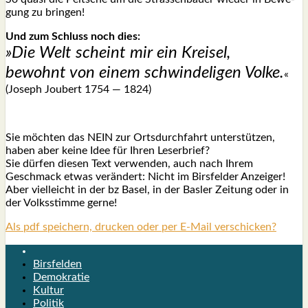
gung zu brin­gen!
Und zum Schluss noch dies:
»Die Welt scheint mir ein Krei­sel,
bewohnt von einem schwin­de­li­gen Vol­ke.
«
(Joseph Jou­bert 1754 — 1824)
Sie möch­ten das NEIN zur Orts­durch­fahrt unter­stüt­zen,
haben aber kei­ne Idee für Ihren Leser­brief?
Sie dür­fen die­sen Text ver­wen­den, auch nach Ihrem
Geschmack etwas ver­än­dert: Nicht im Birs­fel­der Anzei­ger!
Aber viel­leicht in der bz Basel, in der Bas­ler Zei­tung oder in
der Volks­stim­me ger­ne!
Als pdf speichern, drucken oder per E-Mail verschicken?
Birsfelden
Demokratie
Kultur
Politik