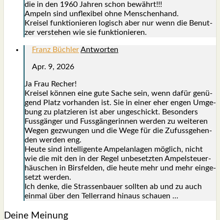
die in den 1960 Jah­ren schon bewährt!!!
Ampeln sind unfle­xi­bel ohne Men­schen­hand.
Krei­sel funk­tio­nie­ren logisch aber nur wenn die Benut­
zer ver­ste­hen wie sie funk­tio­nie­ren.
Franz Büchler
Antworten
Apr. 9, 2026
Ja Frau Recher!
Krei­sel kön­nen eine gute Sache sein, wenn dafür genü­
gend Platz vor­han­den ist. Sie in einer eher engen Umge­
bung zu plat­zie­ren ist aber unge­schickt. Beson­ders
Fuss­gän­ger und Fuss­gän­ge­rin­nen wer­den zu wei­te­ren
Wegen gezwun­gen und die Wege für die Zufuss­ge­hen­
den wer­den eng.
Heu­te sind intel­li­gen­te Ampel­an­la­gen mög­lich, nicht
wie die mit den in der Regel unbe­setz­ten Ampel­steu­er­
häus­chen in Birs­fel­den, die heu­te mehr und mehr ein­ge­
setzt wer­den.
Ich den­ke, die Stras­sen­bau­er soll­ten ab und zu auch
ein­mal über den Tel­ler­rand hin­aus schau­en …
Deine Meinung