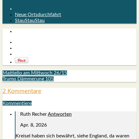
Neue Ortsdurchfahrt
StauStauStau
Mattiello am Mittwoch 26/15
Trump Dämmerung 105
2 Kommentare
Kommentiere
Ruth Recher
Antworten
Apr. 8, 2026
Krei­sel haben sich bewährt, sie­he Eng­land, da waren