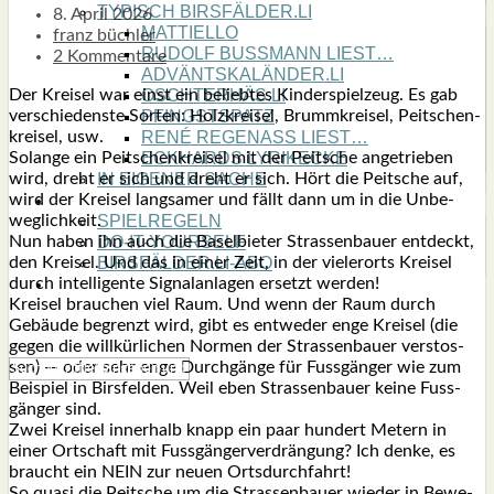
TYPISCH BIRSFÄLDER.LI
8. April 2026
MATTIELLO
franz büchler
RUDOLF BUSS­MANN LIEST…
2 Kommentare
ADVÄNTSKALÄNDER.LI
Der Krei­sel war einst ein belieb­tes Kin­der­spiel­zeug. Es gab
OSCHTERHÄS.LI
ver­schie­dens­te Sor­ten: Holz­krei­sel, Brumm­krei­sel, Peit­schen­
PFINGST­SPATZ
krei­sel, usw.
RENÉ REGEN­ASS LIEST…
Solan­ge ein Peit­schen­krei­sel mit der Peit­sche ange­trie­ben
ECK­HARDS LYRIK­ECKE
wird, dreht er sich und dreht er sich. Hört die Peit­sche auf,
IN EIGE­NER SACHE
wird der Krei­sel lang­sa­mer und fällt dann um in die Unbe­
SO GOOT’S
weg­lich­keit.
SPIEL­RE­GELN
Nun haben ihn auch die Basel­bie­ter Stras­sen­bau­er ent­deckt,
DO-IT-YOUR­S­ELF
den Krei­sel. Und das in einer Zeit, in der vie­ler­orts Krei­sel
BIRSFÄLDER.LI-ABO
durch intel­li­gen­te Signal­an­la­gen ersetzt wer­den!
SHOUT­BOX
Krei­sel brau­chen viel Raum. Und wenn der Raum durch
Gebäu­de begrenzt wird, gibt es ent­we­der enge Krei­sel (die
gegen die will­kür­li­chen Nor­men der Stras­sen­bau­er ver­stos­
sen) — oder sehr enge Durch­gän­ge für Fuss­gän­ger wie zum
Bei­spiel in Birs­fel­den. Weil eben Stras­sen­bau­er kei­ne Fuss­
gän­ger sind.
Zwei Krei­sel inner­halb knapp ein paar hun­dert Metern in
einer Ort­schaft mit Fuss­gän­ger­ver­drän­gung? Ich den­ke, es
braucht ein NEIN zur neu­en Orts­durch­fahrt!
So qua­si die Peit­sche um die Stras­sen­bau­er wie­der in Bewe­