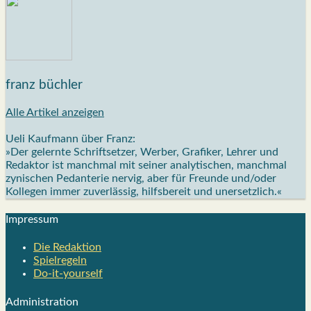
franz büchler
Alle Artikel anzeigen
Ueli Kaufmann über Franz:
»Der gelernte Schriftsetzer, Werber, Grafiker, Lehrer und
Redaktor ist manchmal mit seiner analytischen, manchmal
zynischen Pedanterie nervig, aber für Freunde und/oder
Kollegen immer zuverlässig, hilfsbereit und unersetzlich.«
Impres­sum
Die Redak­ti­on
Spiel­re­geln
Do-it-your­s­elf
Admi­nis­tra­ti­on