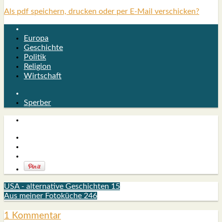
Als pdf speichern, drucken oder per E-Mail verschicken?
Europa
Geschichte
Politik
Religion
Wirtschaft
Sperber
USA - alternative Geschichten 15
Aus meiner Fotoküche 246
1 Kommentar