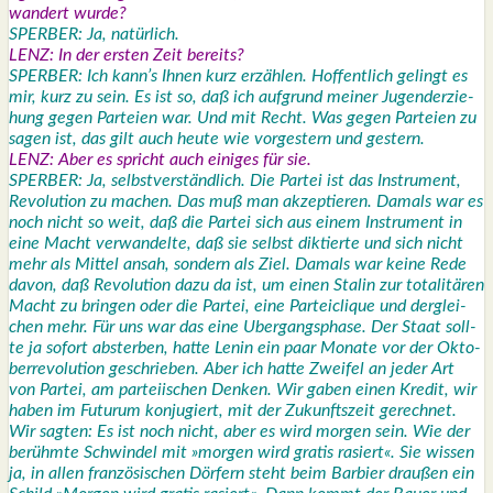
wan­dert wur­de?
SPERBER: Ja, natür­lich.
LENZ: In der ers­ten Zeit bereits?
SPERBER: Ich kann’s Ihnen kurz erzäh­len. Hof­fent­lich gelingt es
mir, kurz zu sein. Es ist so, daß ich auf­grund mei­ner Jugend­er­zie­
hung gegen Par­tei­en war. Und mit Recht. Was gegen Par­tei­en zu
sagen ist, das gilt auch heu­te wie vor­ges­tern und ges­tern.
LENZ: Aber es spricht auch eini­ges für sie.
SPERBER: Ja, selbst­ver­ständ­lich. Die Par­tei ist das Instru­ment,
Revo­lu­ti­on zu machen. Das muß man akzep­tie­ren. Damals war es
noch nicht so weit, daß die Par­tei sich aus einem Instru­ment in
eine Macht ver­wan­del­te, daß sie selbst dik­tier­te und sich nicht
mehr als Mit­tel ansah, son­dern als Ziel. Damals war kei­ne Rede
davon, daß Revo­lu­ti­on dazu da ist, um einen Sta­lin zur tota­li­tä­ren
Macht zu brin­gen oder die Par­tei, eine Par­tei­cli­que und der­glei­
chen mehr. Für uns war das eine Uber­gangs­pha­se. Der Staat soll­
te ja sofort abster­ben, hat­te Lenin ein paar Mona­te vor der Okto­
ber­re­vo­lu­ti­on geschrie­ben. Aber ich hat­te Zwei­fel an jeder Art
von Par­tei, am par­tei­ischen Den­ken. Wir gaben einen Kre­dit, wir
haben im Futu­rum kon­ju­giert, mit der Zukunfts­zeit gerech­net.
Wir sag­ten: Es ist noch nicht, aber es wird mor­gen sein. Wie der
berühm­te Schwin­del mit »mor­gen wird gra­tis rasiert«. Sie wis­sen
ja, in allen fran­zö­si­schen Dör­fern steht beim Bar­bier drau­ßen ein