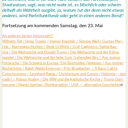
Staats­rai­son, sagt, was nicht wahr ist, es fälsch­lich oder schwin­
del­haft als Wahr­heit aus­gibt, ja, war­um tut der denn nicht etwas
ande­res, wird Par­tei­funk­tio­när oder geht in einen ande­ren Beruf?
Fort­set­zung am kom­men­den Sams­tag, den 23. Mai
An ande­ren Seri­en inter­es­siert?
Wil­helm Tell
/
Ignaz Trox­ler
/
Hei­ner Koech­lin
/
Simo­ne Weil
/
Gus­tav Mey­
rink
/
Nar­ren­ge­schich­ten
/
Bede Grif­fiths /
Graf Cagli­os­tro
/
Sali­na Rau­
rica
/
Die Welt­wo­che und Donald Trump
/
Die Welt­wo­che und der Kli­ma­
wan­del
/
Die Welt­wo­che und der lie­be Gott
/
Leben­di­ge Birs
/
Aus mei­ner
Foto­kü­che
/
Die Schweiz in Euro­pa
/
Die Reichs­idee
/
Voge­sen
/
Aus mei­ner
Bücher­kis­te
/
Ralph Wal­do Emer­son
/
Fritz Brup­ba­cher
/
A Basic Call to
Con­scious­ness
/
Leon­hard Ragaz
/
Chris­ten­tum und Gno­sis
/
Hel­ve­tia — quo
vadis?
/
Aldous Hux­ley
/
Dle WW und die Katho­li­sche Kir­che
/
Trump Däm­
me­rung /
Manès Sper­ber
/
Reinkar­na­ti­on /
USA — alter­na­ti­ve Geschich­te
n