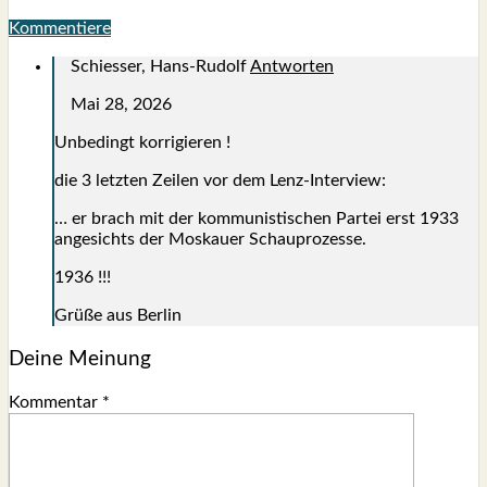
Kommentiere
Schiesser, Hans-Rudolf
Antworten
Mai 28, 2026
Unbe­dingt kor­ri­gie­ren !
die 3 letz­ten Zei­len vor dem Lenz-Inter­view:
… er brach mit der kom­mu­nis­ti­schen Par­tei erst 1933
ange­sichts der Mos­kau­er Schau­pro­zes­se.
1936 !!!
Grü­ße aus Ber­lin
Deine Meinung
Kommentar
*