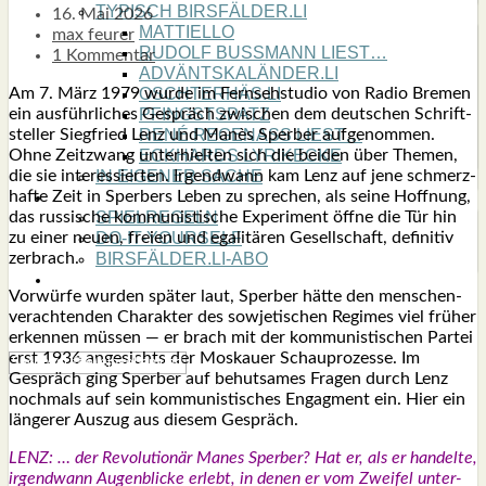
TYPISCH BIRSFÄLDER.LI
16. Mai 2026
MATTIELLO
max feurer
RUDOLF BUSS­MANN LIEST…
1 Kommentar
ADVÄNTSKALÄNDER.LI
Am 7. März 1979 wur­de im Fern­seh­stu­dio von Radio Bre­men
OSCHTERHÄS.LI
ein aus­führ­li­ches Gespräch zwi­schen dem
deut­schen Schrift­
PFINGST­SPATZ
stel­ler Sieg­fried Lenz und Manès Sper­ber auf­ge­nom­men.
RENÉ REGEN­ASS LIEST…
Ohne Zeit­zwang unter­hiel­ten sich die bei­den über The­men,
ECK­HARDS LYRIK­ECKE
die sie inter­es­sier­ten. Irgend­wann kam Lenz auf jene schmerz­
IN EIGE­NER SACHE
haf­te Zeit in Sper­bers Leben zu spre­chen, als sei­ne Hoff­nung,
SO GOOT’S
das rus­si­sche kom­mu­nis­ti­sche Expe­ri­ment öff­ne die Tür hin
SPIEL­RE­GELN
zu einer neu­en, frei­en und ega­li­tä­ren Gesell­schaft, defi­ni­tiv
DO-IT-YOUR­S­ELF
zer­brach.
BIRSFÄLDER.LI-ABO
SHOUT­BOX
Vor­wür­fe wur­den spä­ter laut, Sper­ber hät­te den men­schen­
ver­ach­ten­den Cha­rak­ter des sowje­ti­schen Regimes viel frü­her
erken­nen müs­sen — er brach mit der kom­mu­nis­ti­schen Par­tei
erst 1936 ange­sichts der Mos­kau­er Schau­pro­zes­se. Im
Gespräch ging Sper­ber auf behut­sa­mes Fra­gen durch Lenz
noch­mals auf sein kom­mu­nis­ti­sches Engag­ment ein. Hier ein
län­ge­rer Aus­zug aus die­sem Gespräch.
LENZ: … der Revo­lu­tio­när Manes Sper­ber? Hat er, als er han­del­te,
irgend­wann Augen­bli­cke erlebt, in denen er vom Zwei­fel unter­