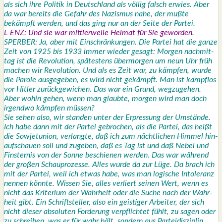
als sich ihre Poli­tik in Deutsch­land als völ­lig falsch erwies. Aber
da war bereits die Gefahr des Nazis­mus nahe, der muß­te
bekämpft wer­den, und das ging nur an der Sei­te der Par­tei.
L ENZ: Und sie war mitt­ler­wei­le Hei­mat für Sie gewor­den.
SPERBER: Ja, aber mit Ein­schrän­kun­gen. Die Par­tei hat die gan­ze
Zeit von 1925 bis 1933 immer wie­der gesagt: Mor­gen nach­mit­
tag ist die Revo­lu­ti­on, spä­tes­tens über­mor­gen um neun Uhr früh
machen wir Revo­lu­ti­on. Und als es Zeit war, zu kämp­fen, wur­de
die Paro­le aus­ge­ge­ben, es wird nicht gekämpft. Man ist kampf­los
vor Hit­ler zurück­ge­wi­chen. Das war ein Grund, weg­zu­ge­hen.
Aber wohin gehen, wenn man glaub­te, mor­gen wird man doch
irgend­wo kämp­fen müs­sen?
Sie sehen also, wir stan­den unter der Erpres­sung der Umstän­de.
Ich habe dann mit der Par­tei gebro­chen, als die Par­tei, das heißt
die Sowjet­uni­on, ver­lang­te, daß ich zum nächt­li­chen Him­mel hin­
auf­schau­en soll und zuge­ben, daß es Tag ist und daß Nebel und
Fins­ter­nis von der Son­ne beschie­nen wer­den. Das war wäh­rend
der gro­ßen Schau­pro­zes­se. Alles wur­de da zur Lüge. Da brach ich
mit der Par­tei, weil ich etwas habe, was man logi­sche Into­le­ranz
nen­nen könn­te. Wis­sen Sie, alles ver­liert sei­nen Wert, wenn es
nicht das Kri­te­ri­um der Wahr­heit oder die Suche nach der Wahr­
heit gibt. Ein Schrift­stel­ler, also ein geis­ti­ger Arbei­ter, der sich
nicht die­ser abso­lu­ten For­de­rung ver­pflich­tet fühlt, zu sagen oder
zu schrei­ben, was er für wahr hält, son­dern aus Par­tei­dis­zi­plin,