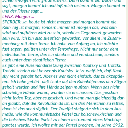
Schild »Mor­gen wird gra­tis rasiert«. Dann kommt der Bau­er und
sagt, mor­gen komm’ ich und laß mich rasie­ren. Mor­gen kommt er
und der Fri­seur sagt …
LENZ: Mor­gen …
SPERBER: Ja, heu­te ist nicht mor­gen und mor­gen kommt nie.
Kein Tag ist mor­gen, son­dern immer ist mor­gen das, was sein
wird und auf­hö­ren wird zu sein, sobald es Gegen­wart gewor­den
sein wird. Ich bin also skep­tisch gewor­den, vor allem im Zusam­
men­hang mit dem Ter­ror. Ich habe von Anfang an, ich möch­te
fast sagen, gelit­ten unter der Ter­ror­fra­ge. Nicht nur unter dem
indi­vi­du­el­len Ter­ror, den ich ableh­ne und ver­ab­scheue, son­dern
auch unter dem staat­li­chen Ter­ror.
Es gibt eine Aus­ein­an­der­set­zung zwi­schen Kaut­sky und Trotz­ki.
Trotz­ki schrieb viel bes­ser als Kaut­sky. Jetzt weiß ich, daß Kaut­
sky recht gehabt hat. Aber es war nicht ein­fach, das zu akzep­tie­
ren. Ich habe gehört, daß Leu­te auf den Bahn­hö­fen aus den Zügen
geholt wur­den und ihre Hän­de zei­gen muß­ten. Wenn das nicht
schwie­li­ge Hän­de waren, wur­den sie erschos­sen. Das geschah
nicht jeden Tag, aber es geschah. Und wenn man gleich­zei­tig dar­
an glaubt, daß die Revo­lu­ti­on da ist, um den Men­schen zu ret­ten,
dann ist das uner­träg­lich. Der Zwei­fel stei­ger­te sich in dem Aus­
ma­ße, wie die kom­mu­nis­ti­sche Par­tei zur bol­sche­wi­ki­schen und
die bol­sche­wi­ki­sche Par­tei zu einem Instru­ment eines Macht­ap­
pa­ra­tes wur­de. Ich woll­te mit der Par­tei bre­chen, im Jah­re 1932,