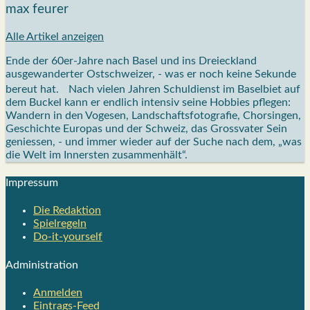
max feurer
Alle Artikel anzeigen
Ende der 60er-Jahre nach Basel und ins Dreieckland
ausgewanderter Ostschweizer, - was er noch keine Sekunde
bereut hat. Nach vielen Jahren Schuldienst im Baselbiet auf
dem Buckel kann er endlich intensiv seine Hobbies pflegen:
Wandern in den Vogesen, Landschaftsfotografie, Chorsingen,
Geschichte Europas und der Schweiz, das Grossvater Sein
geniessen, - und immer wieder auf der Suche nach dem, „was
die Welt im Innersten zusammenhält“.
Impres­sum
Die Redak­ti­on
Spiel­re­geln
Do-it-your­s­elf
Admi­nis­tra­ti­on
Anmelden
Eintrags-Feed