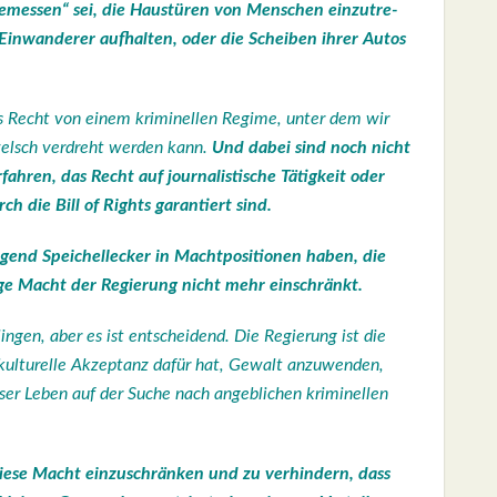
­mes­sen“ sei, die Haus­tü­ren von Men­schen ein­zu­tre­
e Ein­wan­de­rer
auf­hal­ten, oder die Schei­ben ihrer Autos
 das Recht von einem kri­mi­nel­len Regime, unter dem wir
­welsch ver­dreht wer­den kann.
Und dabei sind noch nicht
ah­ren, das Recht auf jour­na­lis­ti­sche Tätig­keit oder
ch die Bill of Rights garan­tiert
sind.
end Spei­chel­le­cker in Macht­po­si­tio­nen haben, die
i­ge Macht der Regie­rung nicht mehr ein­schränkt.
n­gen, aber es ist ent­schei­dend. Die Regie­rung ist die
­te kul­tu­rel­le Akzep­tanz dafür hat, Gewalt anzu­wen­den,
ser Leben auf der Suche nach angeb­li­chen kri­mi­nel­len
ie­se Macht ein­zu­schrän­ken und zu ver­hin­dern, dass