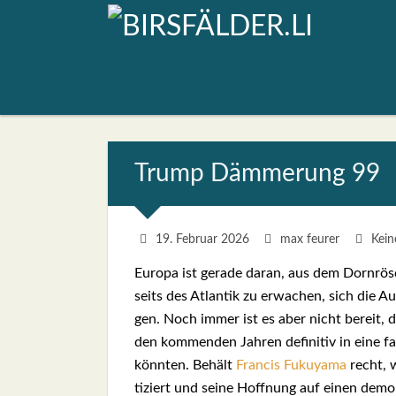
Trump Däm­me­rung 99
19. Februar 2026
max feurer
Kei
Euro­pa ist gera­de dar­an, aus dem Dorn­rös
seits des Atlan­tik zu erwa­chen, sich die A
gen. Noch immer ist es aber nicht bereit, di
den kom­men­den Jah­ren defi­ni­tiv in eine fas
könn­ten. Behält
Fran­cis Fuku­ya­ma
recht, 
ti­ziert und sei­ne Hoff­nung auf einen demo