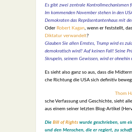
Es gibt zwei zen­tra­le Kon­troll­me­cha­nis­men
Im kom­men­den Novem­ber ste­hen in den USA d
Demo­kra­ten das Reprä­sen­tan­ten­haus mit deu
Oder
Robert Kagan
, wenn er fest­stellt, da
Dik­ta­tur ver­wan­delt
?
Glau­ben Sie allen Erns­tes, Trump wird es zula
demo­kra­tisch wird? Auf kei­nen Fall! Sei­ne Prä
Skru­peln, sei­nem Gewis­sen, wird er ohne­hin 
Es sieht also ganz so aus, dass die Mid­term
che Rich­tung die USA sich defi­ni­tiv bewe­
Thom Ha
sche Ver­fas­sung und Geschich­te, sieht all
aus einem sei­ner letz­ten Blog-Arti­kel (Her
Die
Bill of Rights
wur­de geschrie­ben, um ein
und den Men­schen, die er regiert, zu schaf­