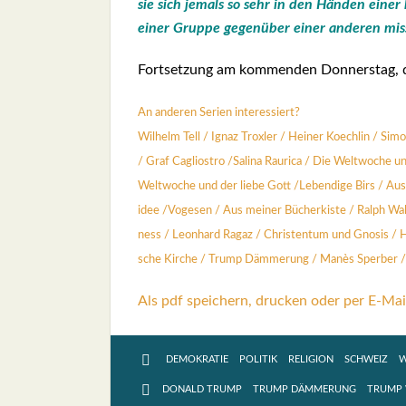
sie sich jemals so sehr in den Hän­den einer k
einer Grup­pe gegen­über einer ande­ren mis
Fort­set­zung am kom­men­den Don­ners­tag, 
An ande­ren Seri­en inter­es­siert?
Wil­helm Tell
/
Ignaz Trox­ler
/
Hei­ner Koech­lin
/
Simo­
/
Graf Cagli­os­tro
/
Sali­na Rau­rica
/
Die Welt­wo­che 
Welt­wo­che und der lie­be Gott
/
Leben­di­ge Birs
/
Aus
idee
/
Voge­sen
/
Aus mei­ner Bücher­kis­te
/
Ralph Wal
ness
/
Leon­hard Ragaz
/
Chris­ten­tum und Gno­sis
/
H
sche Kir­che
/
Trump Däm­me­rung /
Manès Sper­ber
/
Als pdf speichern, drucken oder per E-Mai
DEMOKRATIE
POLITIK
RELIGION
SCHWEIZ
W
DONALD TRUMP
TRUMP DÄMMERUNG
TRUMP