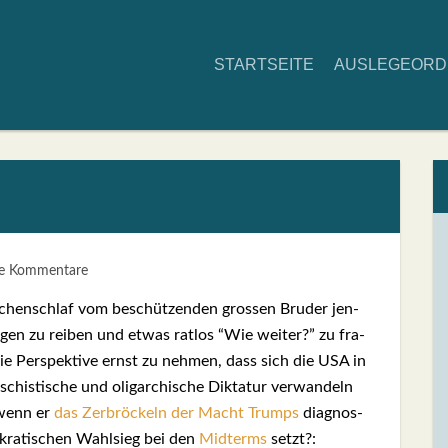
START­SEI­TE
AUS­LE­GE­OR
ne Kommentare
­chen­schlaf vom beschüt­zen­den gros­sen Bru­der jen­
ugen zu rei­ben und etwas rat­los “Wie wei­ter?” zu fra­
e Per­spek­ti­ve ernst zu neh­men, dass sich die USA in
chis­ti­sche und olig­ar­chi­sche Dik­ta­tur ver­wan­deln
wenn er
das Zer­brö­ckeln der Macht Trumps
dia­gnos­
­kra­ti­schen Wahl­sieg bei den
Mid­terms
setzt?: