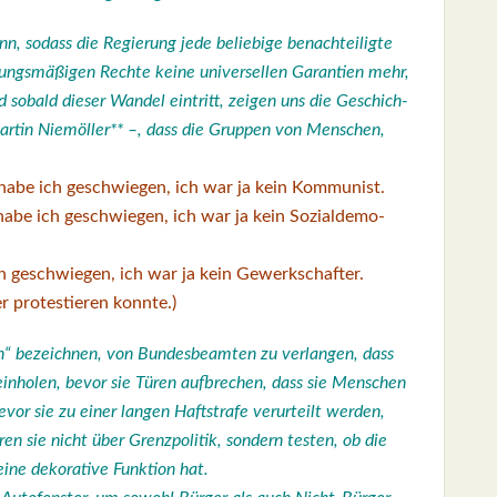
, sodass die Regie­rung jede belie­bi­ge benach­tei­lig­te
ungs­mä­ßi­gen Rech­te kei­ne uni­ver­sel­len Garan­tien mehr,
nd sobald die­ser Wan­del ein­tritt, zei­gen uns die Geschich­
­tin Niem­öl­ler** –, dass die Grup­pen von Men­schen,
, habe ich geschwie­gen, ich war ja kein Kom­mu­nist.
n, habe ich geschwie­gen, ich war ja kein Sozi­al­de­mo­
ch geschwie­gen, ich war ja kein Gewerk­schaf­ter.
 pro­tes­tie­ren konn­te.)
“ bezeich­nen, von Bun­des­be­am­ten zu ver­lan­gen, dass
l ein­ho­len, bevor sie Türen auf­bre­chen, dass sie Men­schen
or sie zu einer lan­gen Haft­stra­fe ver­ur­teilt wer­den,
ren sie nicht über Grenz­po­li­tik, son­dern tes­ten, ob die
ne deko­ra­ti­ve Funk­ti­on hat.