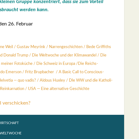
lei­nen Grup­pe kon­zen­triert, dass sie zum Vor­teil
s­braucht wer­den kann.
den 26. Febru­ar
ne Weil
/
Gus­tav Mey­rink
/
Nar­ren­ge­schich­ten
/
Bede Grif­fiths
und Donald Trump
/
Die Welt­wo­che und der Kli­ma­wan­del
/
Die
 mei­ner Foto­kü­che
/
Die Schweiz in Euro­pa
/
Die Reichs­
­do Emer­son
/
Fritz Brup­ba­cher
/
A Basic Call to Con­scious­
el­ve­tia — quo vadis?
/
Aldous Hux­ley
/
Dle WW und die Katho­li­
Reinkar­na­ti­on /
USA — Eine alter­na­ti­ve Geschich­te
l verschicken?
IRTSCHAFT
 WELTWOCHE