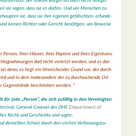
t Auto­fens­ter, um sowohl Bür­ger als auch Nicht-Bür­ger
 weil sie sagen, dass sie es dür­fen. Und um Men­schen zu
ehaup­ten sie, dass sie
ihre eige­nen gefälsch­ten, erfun­de­
en und kei­nen Rich­ter oder Gericht benö­ti­gen, um Bewei­se
r Per­son, ihrer Häu­ser, ihrer Papie­re und ihres Eigen­tums
hlag­nah­mun­gen darf nicht ver­letzt wer­den, und es dür­
s sei denn, es liegt ein hin­rei­chen­der Grund vor, der durch
 wird und in dem ins­be­son­de­re der zu durch­su­chen­de Ort
r Gegen­stän­de beschrie­ben wer­den. ”
 für jede „Per­son”, die sich zufäl­lig in den Ver­ei­nig­ten
Per­ci­val, Gene­ral Coun­sel des DHS
(Depart­ment of
­sches Recht und Geschich­te und
sag­te
:
auf den­sel­ben Schutz durch den vier­ten Ver­fas­sungs­zu­