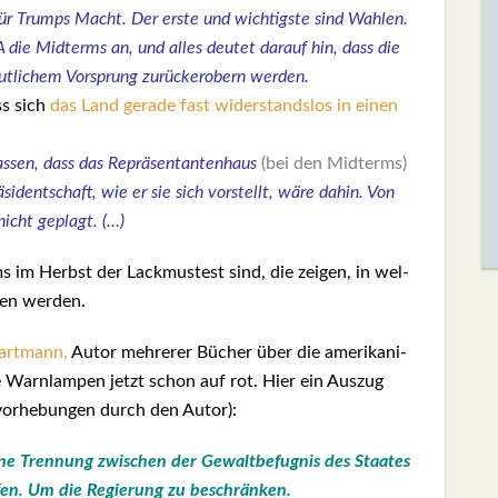
 für Trumps Macht. Der ers­te und wich­tigs­te sind Wah­len.
ie Mid­terms an, und alles deu­tet dar­auf hin, dass die
t­li­chem Vor­sprung zurück­er­obern wer­den.
ss sich
das Land gera­de fast wider­stands­los in einen
s­sen, dass das Reprä­sen­tan­ten­haus
(bei den
Mid­terms)
­si­dent­schaft, wie er sie sich vor­stellt, wäre dahin. Von
nicht geplagt. (…)
s im Herbst der Lack­mus­test sind, die zei­gen, in wel­
gen wer­den.
rt­mann,
Autor meh­re­rer Bücher über die ame­ri­ka­ni­
e Warn­lam­pen jetzt schon auf rot. Hier ein Aus­zug
­vor­he­bun­gen durch den Autor):
e Tren­nung zwi­schen der Gewalt­be­fug­nis des Staa­tes
fen.
Um die Regie­rung zu beschrän­ken.