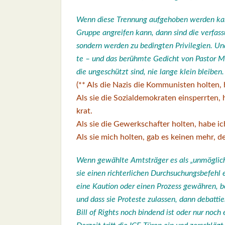
Wenn die­se Tren­nung auf­ge­ho­ben wer­den kann
Grup­pe angrei­fen kann, dann sind die ver­fas­s
son­dern wer­den zu beding­ten Pri­vi­le­gi­en. U
te – und das berühm­te Gedicht von Pas­tor Mar
die unge­schützt sind, nie lan­ge klein blei­ben.
(** Als die Nazis die Kom­mu­nis­ten hol­ten
Als sie die Sozi­al­de­mo­kra­ten ein­sperr­te
krat.
Als sie die Gewerk­schaf­ter hol­ten, habe i
Als sie mich hol­ten, gab es kei­nen mehr, der
Wenn gewähl­te Amts­trä­ger es als „unmög­lich
sie einen rich­ter­li­chen Durch­su­chungs­be­feh
eine Kau­ti­on oder einen Pro­zess gewäh­ren, bev
und dass sie Pro­tes­te zulas­sen, dann debat­tie­
Bill of Rights noch bin­dend ist oder nur noch ei