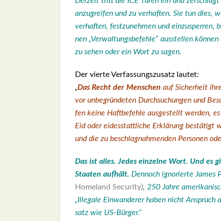
Der­zeit tritt die ICE Türen ein und zer­schläg
anzu­grei­fen und zu ver­haf­ten. Sie tun dies,
ver­haf­ten, fest­zu­neh­men und ein­zu­sper­ren,
b
nen „Ver­wal­tungs­be­feh­le“ aus­stel­len kön­n
zu sehen oder ein Wort zu sagen.
Der vier­te Ver­fas­sungs­zu­satz lau­tet:
„
Das Recht der Men­schen
auf Sicher­heit ihre
vor unbe­grün­de­ten Durch­su­chun­gen und Besc
fen kei­ne Haft­be­feh­le aus­ge­stellt wer­den, e
Eid oder eides­statt­li­che Erklä­rung bestä­tigt
und die zu beschlag­nah­men­den Per­so­nen ode
Das ist alles. Jedes ein­zel­ne Wort. Und es gilt
Staa­ten auf­hält.
Den­noch igno­rier­te James 
Home­land Secu­ri­ty)
, 250 Jah­re ame­ri­ka­ni
„Ille­ga­le Ein­wan­de­rer haben nicht Anspruch 
satz wie US-Bür­ger.”