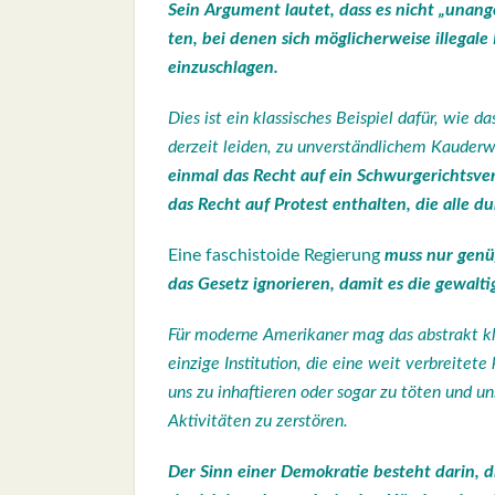
Sein Argu­ment lau­tet, dass es nicht „unan­ge
ten, bei denen sich mög­li­cher­wei­se
ille­ga­l
ein­zu­schla­gen
.
Dies ist ein klas­si­sches Bei­spiel dafür, wie
der­zeit lei­den, zu unver­ständ­li­chem Kau­der
ein­mal das Recht auf ein Schwur­ge­richts­ver­f
das Recht auf Pro­test ent­hal­ten, die alle
dur
Eine faschis­to­ide Regie­rung
muss nur genü­g
das Gesetz igno­rie­ren
, damit es die gewal­t
Für moder­ne Ame­ri­ka­ner mag das abs­trakt kli
ein­zi­ge Insti­tu­ti­on, die eine weit ver­brei­te
uns zu inhaf­tie­ren oder sogar zu töten und un
Akti­vi­tä­ten zu zer­stö­ren.
Der Sinn einer Demo­kra­tie besteht dar­in, d