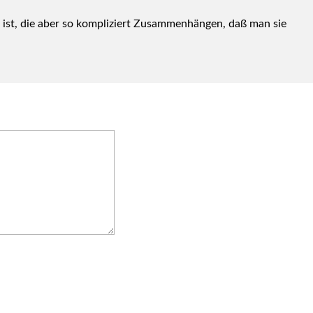
n ist, die aber so kom­pli­ziert Zusam­men­hän­gen, daß man sie