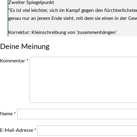
Zwei­ter Spie­gel­punkt
“Es ist viel leich­ter, sich im Kampf gegen den fürch­ter­lichs
genau nur an jenem Ende sieht, mit dem sie einen in der Gew
Kor­rek­tur: Klein­schrei­bung von ‘zusam­men­hän­gen’
Deine Meinung
Kommentar
*
Name
*
E-Mail-Adresse
*