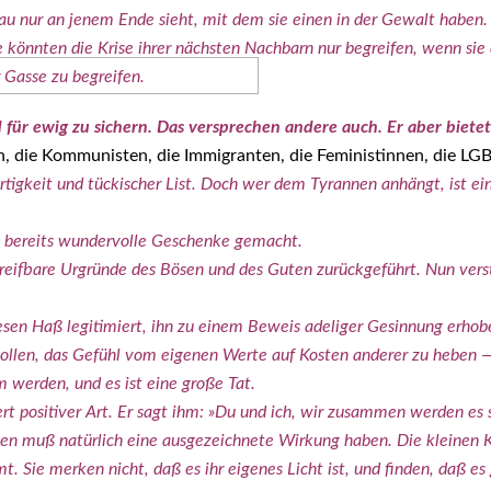
enau nur an jenem Ende sieht, mit dem sie einen in der Gewalt haben
e könn­ten die Kri­se ihrer nächs­ten Nach­barn nur begrei­fen, wenn sie
Gas­se zu begrei­fen.
nd für ewig zu sichern. Das ver­spre­chen ande­re auch. Er aber bie
ten, die Kom­mu­nis­ten, die Immi­gran­ten, die Femi­nis­tin­nen, die
r­tig­keit und tücki­scher List. Doch wer dem Tyran­nen anhängt, ist ei
 bereits wun­der­vol­le Geschen­ke gemacht.
, greif­ba­re Urgrün­de des Bösen und des Guten zurück­ge­führt. Nun ve
 Haß legi­ti­miert, ihn zu einem Beweis ade­li­ger Gesin­nung erho­be
sol­len, das Gefühl vom eige­nen Wer­te auf Kos­ten ande­rer zu heben 
m wer­den, und es ist eine gro­ße Tat.
t posi­ti­ver Art. Er sagt ihm: »Du und ich, wir zusam­men wer­den es 
 Tyran­nen muß natür­lich eine aus­ge­zeich­ne­te Wir­kung haben. Die klei­
t. Sie mer­ken nicht, daß es ihr eige­nes Licht ist, und fin­den, daß 