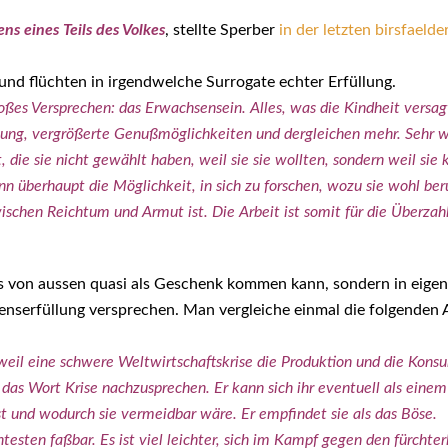
ns eines Teils des Vol­kes
, stell­te Sper­ber
in der letz­ten birsfaelder
d flüch­ten in irgend­wel­che Sur­ro­ga­te ech­ter Erfül­lung.
 gro­ßes Ver­spre­chen: das Erwach­sen­sein. Alles, was die Kind­heit ver­
d­lung, ver­grö­ßer­te Genuß­mög­lich­kei­ten und der­glei­chen mehr. Seh
t, die sie nicht gewählt haben, weil sie sie woll­ten, son­dern weil s
enn über­haupt die Mög­lich­keit, in sich zu for­schen, wozu sie wohl b
­schen Reich­tum und Armut ist. Die Arbeit ist somit für die Über­zahl 
mals von aus­sen qua­si als Geschenk kom­men kann, son­dern in eige
­er­fül­lung ver­spre­chen. Man ver­glei­che ein­mal die fol­gen­den 
 eine schwe­re Welt­wirt­schafts­kri­se die Pro­duk­ti­on und die Kon­sum­t
as Wort Kri­se nach­zu­spre­chen. Er kann sich ihr even­tu­ell als einem 
 ist und wodurch sie ver­meid­bar wäre. Er emp­fin­det sie als das Böse.
es­ten faß­bar. Es ist viel leich­ter, sich im Kampf gegen den fürch­ter