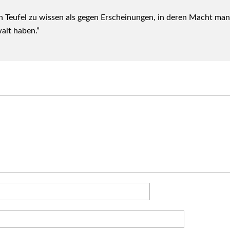
­ten Teu­fel zu wis­sen als gegen Erschei­nun­gen, in deren Macht ma
alt haben.”