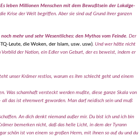
.
Es leben Mil­lio­nen Men­schen mit dem Bewußt­sein der Lokal­ge­
 die Kri­se der Welt begrif­fen. Aber sie sind auf Grund ihrer gan­zen
­tet noch mehr und sehr Wesent­li­ches: den Mythos vom Fein­de
. Der
 LGBTQ-Leu­te, die Woken, der Islam, usw. usw)
. Und wer hät­te nicht
n Vor­bild der Nati­on, ein Edler von Geburt, der es beweist, indem er
r­steht unser Krä­mer rest­los, war­um es ihm schlecht geht und einem
n. Was scham­haft ver­steckt wer­den muß­te, die­se gan­ze Ska­la von
— all das ist ehren­wert gewor­den. Man darf nei­disch sein und muß
schaf­fen. An dich denkt nie­mand außer mir. Du bist ich und ich bin
nen Krä­mer bemer­ken nicht, daß das hel­le Licht, in dem der Tyrann
es gar schön ist von einem so gro­ßen Herrn, mit ihnen so auf du und du