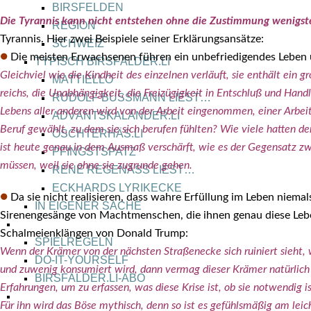
BIRS­FEL­DEN
Die Tyran­nis kann nicht ent­ste­hen ohne die Zustim­mung wenigs­te
REGI­ON
Tyran­nis. Hier zwei Bei­spie­le sei­ner Erklä­rungs­an­sät­ze:
SCHWEIZ
●
Die meis­ten Erwach­se­nen füh­ren ein unbe­frie­di­gen­des Leben un
TYPISCH BIRSFÄLDER.LI
Gleich­viel wie die Kind­heit des ein­zel­nen ver­läuft, sie ent­hält ein
MATTIELLO
reichs, die Unab­hän­gig­keit, die Frei­zü­gig­keit in Ent­schluß und Han
RUDOLF BUSS­MANN LIEST…
Lebens aller ande­ren wird von der Arbeit ein­ge­nom­men, einer Arbei
ADVÄNTSKALÄNDER.LI
Beruf gewählt, zu dem sie sich beru­fen fühl­ten? Wie vie­le hat­ten d
OSCHTERHÄS.LI
ist heu­te genau in dem Aus­maß ver­schärft, wie es der Gegen­satz zwi
PFINGST­SPATZ
müs­sen, weil sie ohne sie zugrun­de gehen.
RENÉ REGEN­ASS LIEST…
ECK­HARDS LYRIK­ECKE
●
Da sie nicht rea­li­sie­ren, dass wah­re Erfül­lung im Leben nie­
IN EIGE­NER SACHE
Sire­nen­ge­sän­ge von Macht­men­schen, die ihnen genau die­se Lebens
SO GOOT’S
Schal­mei­en­klän­gen von Donald Trump:
SPIEL­RE­GELN
Wenn der Krä­mer von der nächs­ten Stra­ßen­ecke sich rui­niert sieht, weil
DO-IT-YOUR­S­ELF
und zuwe­nig kon­su­miert wird, dann ver­mag die­ser Krä­mer natür­lich d
BIRSFÄLDER.LI-ABO
Erfah­run­gen, um zu erfas­sen, was die­se Kri­se ist, ob sie not­wen­dig
SHOUT­BOX
Für ihn wird das Böse mythisch, denn so ist es gefühls­mä­ßig am leich­t