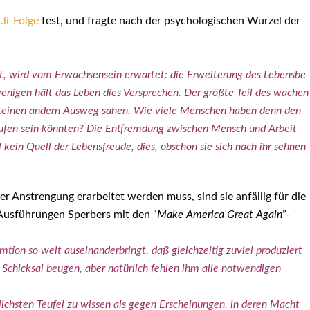
.li-Folge
fest, und frag­te nach der psy­cho­lo­gi­schen Wur­zel der
sagt, wird vom Erwach­sen­sein erwar­tet: die Erwei­te­rung des Lebens­be­
r weni­gen hält das Leben dies Ver­spre­chen. Der größ­te Teil des wachen
ie kei­nen andern Aus­weg sahen. Wie vie­le Men­schen haben denn den
eru­fen sein könn­ten? Die Ent­frem­dung zwi­schen Mensch und Arbeit
kein Quell der Lebens­freu­de, dies, obschon sie sich nach ihr seh­nen
­ner Anstren­gung
erar­bei­tet wer­den muss, sind sie anfäl­lig für die
Aus­füh­run­gen Sper­bers mit den “
Make Ame­ri­ca Gre­at Again
”-
i­on so weit aus­ein­an­der­bringt, daß gleich­zei­tig zuviel pro­du­ziert
Schick­sal beu­gen, aber natür­lich feh­len ihm alle not­wen­di­gen
­lichs­ten Teu­fel zu wis­sen als gegen Erschei­nun­gen, in deren Macht