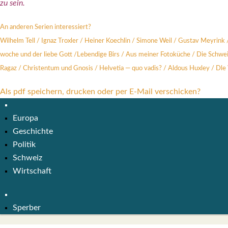
zu sein.
An ande­ren Seri­en inter­es­siert?
Wil­helm Tell
/
Ignaz Trox­ler
/
Hei­ner Koech­lin
/
Simo­ne Weil
/
Gus­tav Mey­rink
wo­che und der lie­be Gott
/
Leben­di­ge Birs
/
Aus mei­ner Foto­kü­che
/
Die Schwei
Ragaz
/
Chris­ten­tum und Gno­sis
/
Hel­ve­tia — quo vadis?
/
Aldous Hux­ley
/
Dle 
Als pdf speichern, drucken oder per E-Mail verschicken?
Europa
Geschichte
Politik
Schweiz
Wirtschaft
Sperber