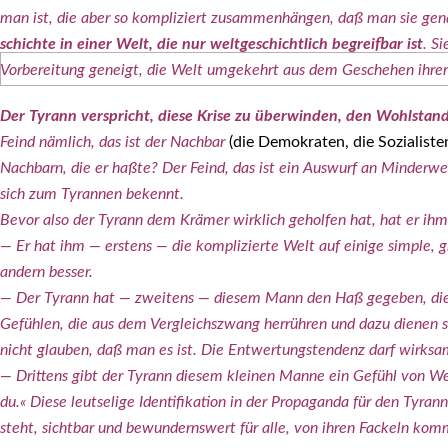
man ist, die aber so kom­pli­ziert zusam­men­hän­gen, daß man sie g
schich­te in einer Welt, die nur welt­ge­schicht­lich begreif­bar ist
. Si
Vor­be­rei­tung geneigt, die Welt umge­kehrt aus dem Gesche­hen ihrer 
Der Tyrann ver­spricht, die­se Kri­se zu über­win­den, den Wohl­sta
Feind näm­lich, das ist der Nach­bar
(die Demo­kra­ten, die Sozia­lis­
Nach­barn, die er haß­te? Der Feind, das ist ein Aus­wurf an Min­der­we
sich zum Tyran­nen bekennt.
Bevor also der Tyrann dem Krä­mer wirk­lich gehol­fen hat, hat er ihm
— Er hat ihm — ers­tens — die kom­pli­zier­te Welt auf eini­ge simp­le
andern bes­ser.
— Der Tyrann hat — zwei­tens — die­sem Mann den Haß gege­ben, die­sen
Gefüh­len, die aus dem Ver­gleichs­zwang her­rüh­ren und dazu die­nen 
nicht glau­ben, daß man es ist. Die Ent­wer­tungs­ten­denz darf wirk­sa
— Drit­tens gibt der Tyrann die­sem klei­nen Man­ne ein Gefühl von Wer
du.« Die­se leut­se­li­ge Iden­ti­fi­ka­ti­on in der Pro­pa­gan­da für den
steht, sicht­bar und bewun­derns­wert für alle, von ihren Fackeln komm