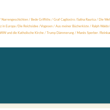
/
Nar­ren­ge­schich­ten
/
Bede Grif­fiths /
Graf Cagli­os­tro
/
Sali­na Rau­rica
/
Die Wel
z in Euro­pa
/
Die Reichs­idee
/
Voge­sen
/
Aus mei­ner Bücher­kis­te
/
Ralph Wal­do
WW und die Katho­li­sche Kir­che
/
Trump Däm­me­rung /
Manès Sper­ber
/
Reinkar­