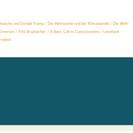
t­wo­che und Donald Trump
/
Die Welt­wo­che und der Kli­ma­wan­del
/
Die Welt­
 Emer­son
/
Fritz Brup­ba­cher
/
A Basic Call to Con­scious­ness
/
Leon­hard
na­ti­on