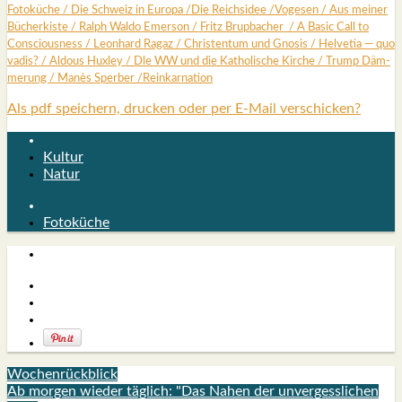
Foto­kü­che
/
Die Schweiz in Euro­pa
/
Die Reichs­idee
/
Voge­sen
/
Aus mei­ner
Bücher­kis­te
/
Ralph Wal­do Emer­son
/
Fritz Brup­ba­cher
/
A Basic Call to
Con­scious­ness
/
Leon­hard Ragaz
/
Chris­ten­tum und Gno­sis
/
Hel­ve­tia — quo
vadis?
/
Aldous Hux­ley
/
Dle WW und die Katho­li­sche Kir­che
/
Trump Däm­
me­rung /
Manès Sper­ber
/
Reinkar­na­ti­on
Als pdf speichern, drucken oder per E-Mail verschicken?
Kultur
Natur
Fotoküche
Wochenrückblick
Ab morgen wieder täglich: "Das Nahen der unvergesslichen