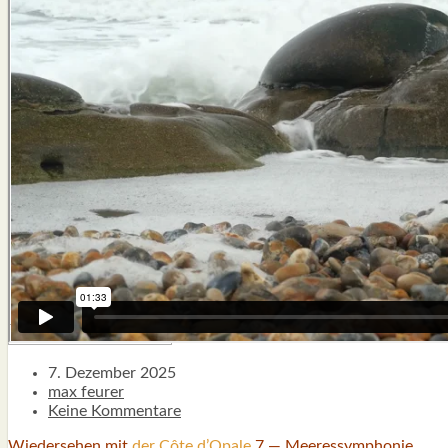
TYPISCH BIRSFÄLDER.LI
MATTIELLO
RUDOLF BUSS­MANN LIEST…
ADVÄNTSKALÄNDER.LI
OSCHTERHÄS.LI
PFINGST­SPATZ
RENÉ REGEN­ASS LIEST…
ECK­HARDS LYRIK­ECKE
IN EIGE­NER SACHE
SO GOOT’S
SPIEL­RE­GELN
DO-IT-YOUR­S­ELF
BIRSFÄLDER.LI-ABO
SHOUT­BOX
7. Dezember 2025
max feurer
Keine Kommentare
Wie­der­se­hen mit
der Côte d’O­pa­le
7 — Mee­res­sym­pho­nie