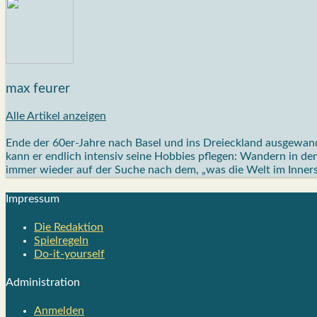
max feurer
Alle Artikel anzeigen
Ende der 60er-Jahre nach Basel und ins Dreieckland ausgewand
kann er endlich intensiv seine Hobbies pflegen: Wandern in de
immer wieder auf der Suche nach dem, „was die Welt im Inner
Impres­sum
Die Redak­ti­on
Spiel­re­geln
Do-it-your­s­elf
Admi­nis­tra­ti­on
Anmelden