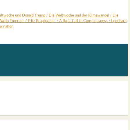
lt­wo­che und Donald Trump
/
Die Welt­wo­che und der Kli­ma­wan­del
/
Die
Wal­do Emer­son
/
Fritz Brup­ba­cher
/
A Basic Call to Con­scious­ness
/
Leon­hard
r­na­ti­on