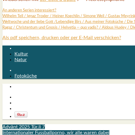
An ande­ren Seri­en inter­es­siert?
Wil­helm Tell
/
Ignaz Trox­ler
/
Hei­ner Koech­lin
/
Simo­ne Weil
/
Gus­tav Mey­rin
Welt­wo­che und der lie­be Gott
/
Leben­di­ge Birs
/
Aus mei­ner Foto­kü­che
/
Die 
Ragaz
/
Chris­ten­tum und Gno­sis
/
Hel­ve­tia — quo vadis?
/
Aldous Hux­ley
/
Dl
Als pdf speichern, drucken oder per E-Mail verschicken?
Kultur
Natur
Fotoküche
Advänt 2025 Tür.li 7
Internationaler Fussballporno, wir alle waren dabei