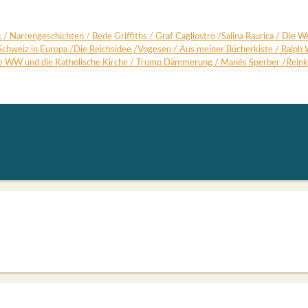
k
/
Nar­ren­ge­schich­ten
/
Bede Grif­fiths /
Graf Cagli­os­tro
/
Sali­na Rau­rica
/
Die We
Schweiz in Euro­pa
/
Die Reichs­idee
/
Voge­sen
/
Aus mei­ner Bücher­kis­te
/
Ralph 
e WW und die Katho­li­sche Kir­che
/
Trump Däm­me­rung /
Manès Sper­ber
/
Reinka