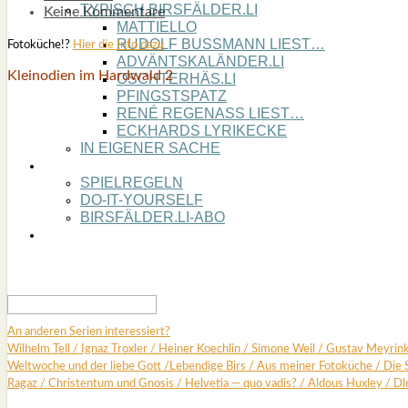
TYPISCH BIRSFÄLDER.LI
Keine Kommentare
MATTIELLO
RUDOLF BUSS­MANN LIEST…
Foto­kü­che!?
Hier die Info dazu
ADVÄNTSKALÄNDER.LI
Klein­odi­en im Hard­wald 2
OSCHTERHÄS.LI
PFINGST­SPATZ
RENÉ REGEN­ASS LIEST…
ECK­HARDS LYRIK­ECKE
IN EIGE­NER SACHE
SO GOOT’S
SPIEL­RE­GELN
DO-IT-YOUR­S­ELF
BIRSFÄLDER.LI-ABO
SHOUT­BOX
An ande­ren Seri­en inter­es­siert?
Wil­helm Tell
/
Ignaz Trox­ler
/
Hei­ner Koech­lin
/
Simo­ne Weil
/
Gus­tav Mey­rin
Welt­wo­che und der lie­be Gott
/
Leben­di­ge Birs
/
Aus mei­ner Foto­kü­che
/
Die 
Ragaz
/
Chris­ten­tum und Gno­sis
/
Hel­ve­tia — quo vadis?
/
Aldous Hux­ley
/
Dl