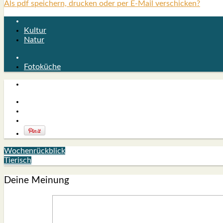
Als pdf speichern, drucken oder per E-Mail verschicken?
Kultur
Natur
Fotoküche
Wochenrückblick
Tierisch
Deine Meinung