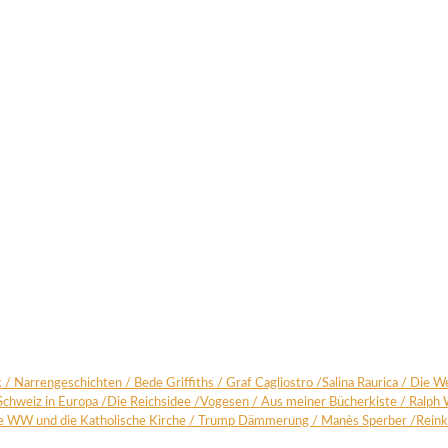
k
/
Nar­ren­ge­schich­ten
/
Bede Grif­fiths /
Graf Cagli­os­tro
/
Sali­na Rau­rica
/
Die We
Schweiz in Euro­pa
/
Die Reichs­idee
/
Voge­sen
/
Aus mei­ner Bücher­kis­te
/
Ralph 
e WW und die Katho­li­sche Kir­che
/
Trump Däm­me­rung /
Manès Sper­ber
/
Reinka