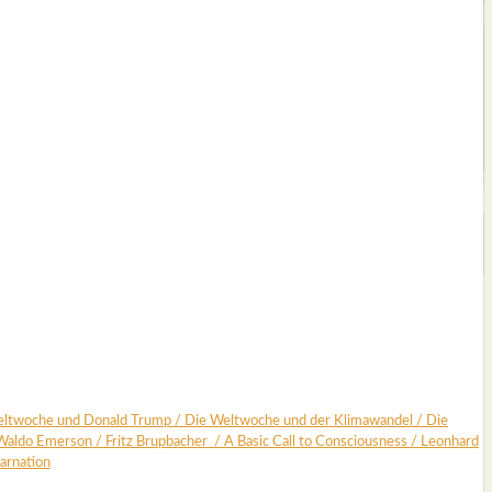
lt­wo­che und Donald Trump
/
Die Welt­wo­che und der Kli­ma­wan­del
/
Die
Wal­do Emer­son
/
Fritz Brup­ba­cher
/
A Basic Call to Con­scious­ness
/
Leon­hard
r­na­ti­on