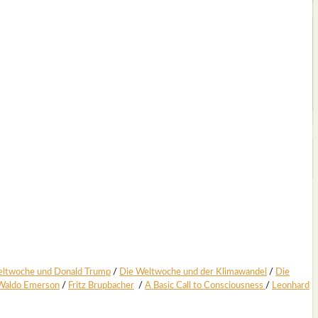
lt­wo­che und Donald Trump
/
Die Welt­wo­che und der Kli­ma­wan­del
/
Die
Wal­do Emer­son
/
Fritz Brup­ba­cher
/
A Basic Call to Con­scious­ness
/
Leon­hard