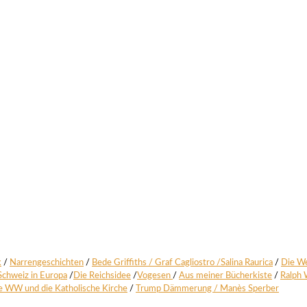
k
/
Nar­ren­ge­schich­ten
/
Bede Grif­fiths /
Graf Cagli­os­tro
/
Sali­na Rau­rica
/
Die We
Schweiz in Euro­pa
/
Die Reichs­idee
/
Voge­sen
/
Aus mei­ner Bücher­kis­te
/
Ralph 
e WW und die Katho­li­sche Kir­che
/
Trump Däm­me­rung /
Manès Sper­ber