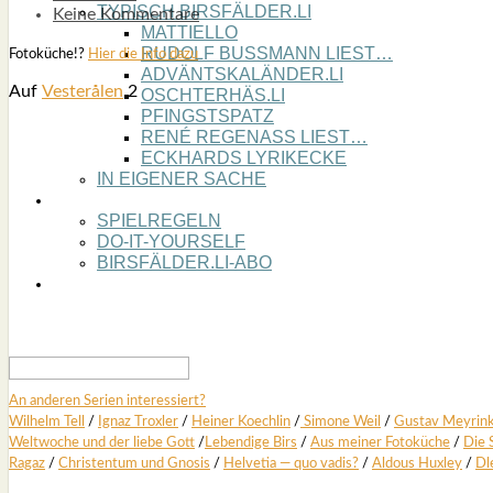
TYPISCH BIRSFÄLDER.LI
Keine Kommentare
MATTIELLO
RUDOLF BUSS­MANN LIEST…
Foto­kü­che!?
Hier die Info dazu
ADVÄNTSKALÄNDER.LI
Auf
Ves­terå­len
2
OSCHTERHÄS.LI
PFINGST­SPATZ
RENÉ REGEN­ASS LIEST…
ECK­HARDS LYRIK­ECKE
IN EIGE­NER SACHE
SO GOOT’S
SPIEL­RE­GELN
DO-IT-YOUR­S­ELF
BIRSFÄLDER.LI-ABO
SHOUT­BOX
An ande­ren Seri­en inter­es­siert?
Wil­helm Tell
/
Ignaz Trox­ler
/
Hei­ner Koech­lin
/
Simo­ne Weil
/
Gus­tav Mey­rin
Welt­wo­che und der lie­be Gott
/
Leben­di­ge Birs
/
Aus mei­ner Foto­kü­che
/
Die 
Ragaz
/
Chris­ten­tum und Gno­sis
/
Hel­ve­tia — quo vadis?
/
Aldous Hux­ley
/
Dl