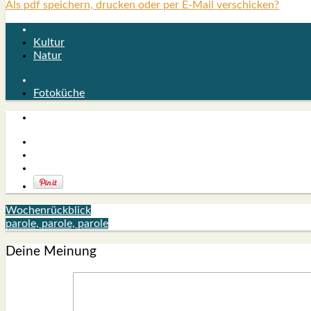
Als pdf speichern, drucken oder per E-Mail verschicken?
Kultur
Natur
Fotoküche
Wochenrückblick
parole, parole, parole
Deine Meinung