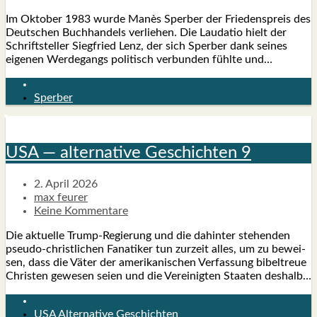
Im Okto­ber 1983 wur­de Manès Sper­ber der Frie­dens­preis des
Deut­schen Buch­han­dels ver­lie­hen. Die Lau­da­tio hielt der
Schrift­stel­ler Sieg­fried Lenz, der sich Sper­ber dank sei­nes
eige­nen Wer­de­gangs poli­tisch ver­bun­den fühl­te und…
Sperber
USA — alter­na­ti­ve Geschich­ten 9
2. April 2026
max feurer
Keine Kommentare
Die aktu­el­le Trump-Regie­rung und die dahin­ter ste­hen­den
pseu­­do-chris­t­­li­chen Fana­ti­ker tun zur­zeit alles, um zu bewei­
sen, dass die Väter der ame­ri­ka­ni­schen Ver­fas­sung bibel­treue
Chris­ten gewe­sen sei­en und die Ver­ei­nig­ten Staa­ten des­halb…
USA Alternative Geschichten