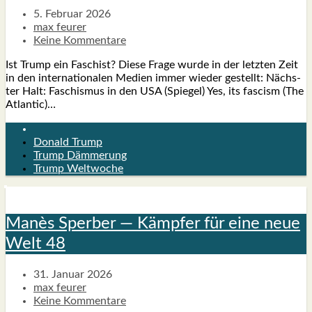
5. Februar 2026
max feurer
Keine Kommentare
Ist Trump ein Faschist? Die­se Fra­ge wur­de in der letz­ten Zeit
in den inter­na­tio­na­len Medi­en immer wie­der gestellt: Nächs­
ter Halt: Faschis­mus in den USA (Spie­gel) Yes, its fascism (The
Atlan­tic)…
Donald Trump
Trump Dämmerung
Trump Weltwoche
Manès Sper­ber — Kämp­fer für eine neue
Welt 48
31. Januar 2026
max feurer
Keine Kommentare