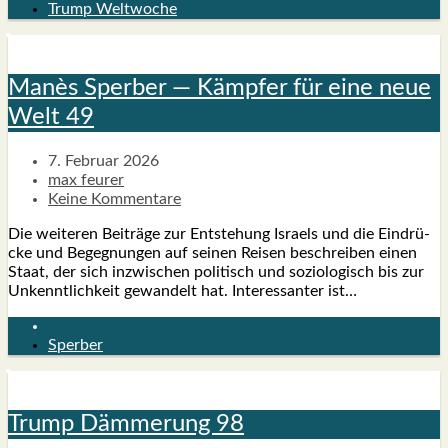
Trump Weltwoche
Manès Sper­ber — Kämp­fer für eine neue
Welt 49
7. Februar 2026
max feurer
Keine Kommentare
Die wei­te­ren Bei­trä­ge zur Ent­ste­hung Isra­els und die Ein­drü­
cke und Begeg­nun­gen auf sei­nen Rei­sen beschrei­ben einen
Staat, der sich inzwi­schen poli­tisch und sozio­lo­gisch bis zur
Unkennt­lich­keit gewan­delt hat. Inter­es­san­ter ist…
Sperber
Trump Däm­me­rung 98