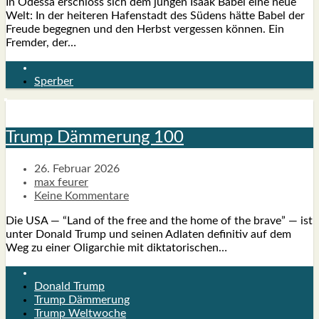
In Odes­sa erschloss sich dem jun­gen Isaak Babel eine neue
Welt: In der hei­te­ren Hafen­stadt des Südens hät­te Babel der
Freu­de begeg­nen und den Herbst ver­ges­sen kön­nen. Ein
Frem­der, der…
Sperber
Trump Däm­me­rung 100
26. Februar 2026
max feurer
Keine Kommentare
Die USA — “Land of the free and the home of the bra­ve” — ist
unter Donald Trump und sei­nen Adla­ten defi­ni­tiv auf dem
Weg zu einer Olig­ar­chie mit dik­ta­to­ri­schen…
Donald Trump
Trump Dämmerung
Trump Weltwoche