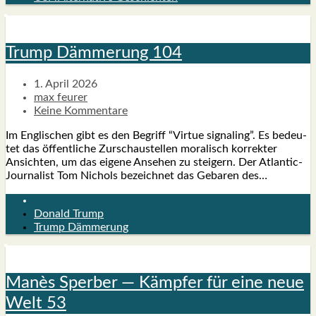
Trump Däm­me­rung 104
1. April 2026
max feurer
Keine Kommentare
Im Eng­li­schen gibt es den Begriff “Vir­tue signal­ing”. Es bedeu­
tet das öffent­li­che Zur­schau­stel­len mora­lisch kor­rek­ter
Ansich­ten, um das eige­ne Anse­hen zu stei­gern. Der Atlan­­tic-
Jour­na­­list Tom Nichols bezeich­net das Geba­ren des…
Donald Trump
Trump Dämmerung
Manès Sper­ber — Kämp­fer für eine neue
Welt 53