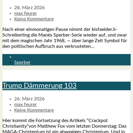
28. März 2026
max feurer
Keine Kommentare
Nach einer ein­mo­na­ti­gen Pau­se nimmt der bisfaelder.li-
Schreiberling die Manès Sper­­ber-Serie wie­der auf, und zwar
mit dem magi­schen Jahr 1968, — über lan­ge Zeit Sym­bol für
den poli­ti­schen Auf­bruch aus ver­krus­te­ten…
Sperber
Trump Däm­me­rung 103
26. März 2026
max feurer
Keine Kommentare
Hier kommt die Fort­set­zung des Arti­kels “Crack­pot
Christianity“von Matthew Fox vom letz­ten Don­ners­tag: Das
MAGA-Chris­­ten­­tum ist ein abwe­gi­ges Chris­ten­tum. Und in