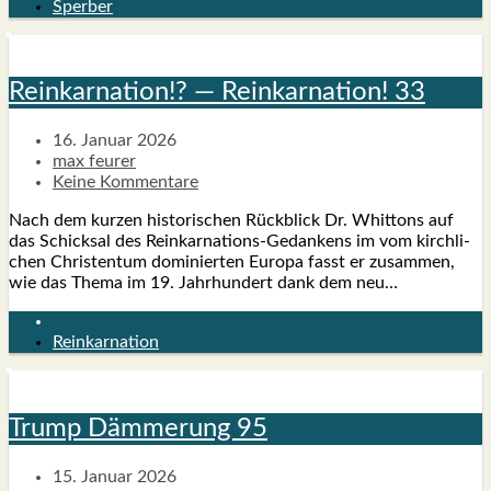
Sperber
Reinkar­na­ti­on!? — Reinkar­na­ti­on! 33
16. Januar 2026
max feurer
Keine Kommentare
Nach dem kur­zen his­to­ri­schen Rück­blick Dr. Whit­tons auf
das Schick­sal des Rein­kar­na­­ti­ons-Gedan­kens im vom kirch­li­
chen Chris­ten­tum domi­nier­ten Euro­pa fasst er zusam­men,
wie das The­ma im 19. Jahr­hun­dert dank dem neu…
Reinkarnation
Trump Däm­me­rung 95
15. Januar 2026