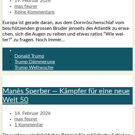
19. Februar 2026
max feurer
Keine Kommentare
Euro­pa ist gera­de dar­an, aus dem Dorn­rös­chen­schlaf vom
beschüt­zen­den gros­sen Bru­der jen­seits des Atlan­tik zu erwa­
chen, sich die Augen zu rei­ben und etwas rat­los “Wie wei­
ter?” zu fra­gen. Noch immer…
Donald Trump
Trump Dämmerung
Trump Weltwoche
Manès Sper­ber — Kämp­fer für eine neue
Welt 50
14. Februar 2026
max feurer
1 Kommentar