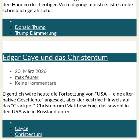
den Hän­den des heu­ti­gen Ver­tei­di­gungs­mi­nis­ters ist es unbe­
schreib­lich gefähr­lich…
Donald Trump
Trump Dämmerung
Edgar Caye und das Chris­ten­tum
20. März 2026
max feurer
Keine Kommentare
Eigent­lich wäre heu­te die Fort­set­zung von “USA — eine alter­
na­ti­ve Geschich­te” ange­sagt, aber der gest­ri­ge Hin­weis auf
das “Crackpot”-Christentum (Matthew Fox), das sowohl in
den USA wie in Russ­land unter…
Cayce
Christentum