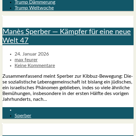
Trump Dämmerung
Trump Weltwoche
Manès Sper­ber — Kämp­fer für eine neue
Welt 47
24. Januar 2026
max feurer
Keine Kommentare
Zusam­men­fas­send meint Sper­ber zur Kib­­buz-Bewe­­gung: Die­
se sozia­lis­ti­sche Lebens­ge­mein­schaft ist bis­lang ein jüdi­sches,
ein israe­li­sches Phä­no­men geblie­ben, indes so vie­le ähn­li­che
Bemü­hun­gen, ins­be­son­de­re in der ers­ten Hälf­te des vori­gen
Jahr­hun­derts, nach…
Sperber