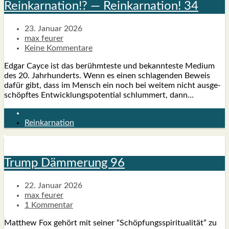
Reinkar­na­ti­on!? — Reinkar­na­ti­on! 34
23. Januar 2026
max feurer
Keine Kommentare
Edgar Cayce ist das berühm­tes­te und bekann­tes­te Medi­um
des 20. Jahr­hun­derts. Wenn es einen schla­gen­den Beweis
dafür gibt, dass im Mensch ein noch bei wei­tem nicht aus­ge­
schöpf­tes Ent­wick­lungs­po­ten­ti­al schlum­mert, dann…
Reinkarnation
Trump Däm­me­rung 96
22. Januar 2026
max feurer
1 Kommentar
Matthew Fox gehört mit sei­ner “Schöp­fungs­spi­ri­tua­li­tät” zu