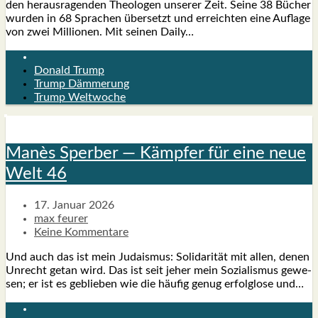
den her­aus­ra­gen­den Theo­lo­gen unse­rer Zeit. Sei­ne 38 Bücher
wur­den in 68 Spra­chen über­setzt und erreich­ten eine Auf­la­ge
von zwei Mil­lio­nen. Mit sei­nen Dai­ly…
Donald Trump
Trump Dämmerung
Trump Weltwoche
Manès Sper­ber — Kämp­fer für eine neue
Welt 46
17. Januar 2026
max feurer
Keine Kommentare
Und auch das ist mein Juda­is­mus: Soli­da­ri­tät mit allen, denen
Unrecht getan wird. Das ist seit jeher mein Sozia­lis­mus gewe­
sen; er ist es geblie­ben wie die häu­fig genug erfolg­lo­se und…