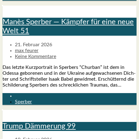
Manès Sper­ber — Kämp­fer für eine neue
Welt 51
21. Februar 2026
max feurer
Keine Kommentare
Das letz­te Kurz­por­trait in Sper­bers “Chur­ban” ist dem in
Odes­sa gebo­re­nen und in der Ukrai­ne auf­ge­wach­se­nen Dich­
ter und Schrift­stel­ler Isaak Babel gewid­met. Erschüt­ternd die
Schil­de­rung Sper­bers des schreck­li­chen Trau­mas, das…
Sperber
Trump Däm­me­rung 99