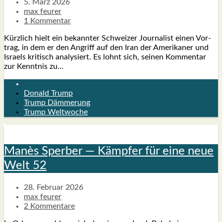
5. März 2026
max feurer
1 Kommentar
Kürz­lich hielt ein bekann­ter Schwei­zer Jour­na­list einen Vor­
trag, in dem er den Angriff auf den Iran der Ame­ri­ka­ner und
Isra­els kri­tisch ana­ly­siert. Es lohnt sich, sei­nen Kom­men­tar
zur Kennt­nis zu…
Donald Trump
Trump Dämmerung
Trump Weltwoche
Manès Sper­ber — Kämp­fer für eine neue
Welt 52
28. Februar 2026
max feurer
2 Kommentare