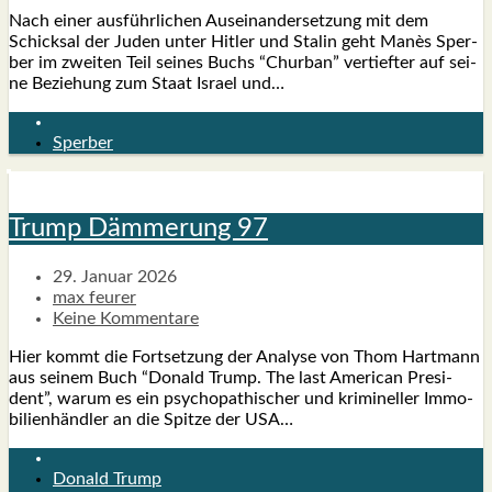
Nach einer aus­führ­li­chen Aus­ein­an­der­set­zung mit dem
Schick­sal der Juden unter Hit­ler und Sta­lin geht Manès Sper­
ber im zwei­ten Teil sei­nes Buchs “Chur­ban” ver­tief­ter auf sei­
ne Bezie­hung zum Staat Isra­el und…
Sperber
Trump Däm­me­rung 97
29. Januar 2026
max feurer
Keine Kommentare
Hier kommt die Fort­set­zung der Ana­ly­se von Thom Hart­mann
aus sei­nem Buch “Donald Trump. The last Ame­ri­can Pre­si­
dent”, war­um es ein psy­cho­pa­thi­scher und kri­mi­nel­ler Immo­
bi­li­en­händ­ler an die Spit­ze der USA…
Donald Trump