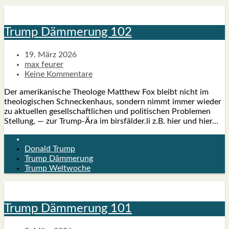
Trump Däm­me­rung 102
19. März 2026
max feurer
Keine Kommentare
Der ame­ri­ka­ni­sche Theo­lo­ge Matthew Fox bleibt nicht im
theo­lo­gi­schen Schne­cken­haus, son­dern nimmt immer wie­der
zu aktu­el­len gesell­schaft­li­chen und poli­ti­schen Pro­ble­men
Stel­lung, — zur Trump-Ära im birsfälder.li z.B. hier und hier…
Donald Trump
Trump Dämmerung
Trump Weltwoche
Trump Däm­me­rung 101