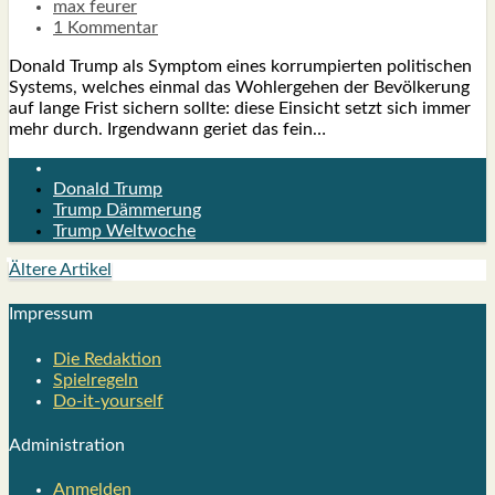
max feurer
1 Kommentar
Donald Trump als Sym­ptom eines kor­rum­pier­ten poli­ti­schen
Sys­tems, wel­ches ein­mal das Wohl­erge­hen der Bevöl­ke­rung
auf lan­ge Frist sichern soll­te: die­se Ein­sicht setzt sich immer
mehr durch. Irgend­wann geriet das fein…
Donald Trump
Trump Dämmerung
Trump Weltwoche
Ältere Artikel
Impres­sum
Die Redak­ti­on
Spiel­re­geln
Do-it-your­s­elf
Admi­nis­tra­ti­on
Anmelden