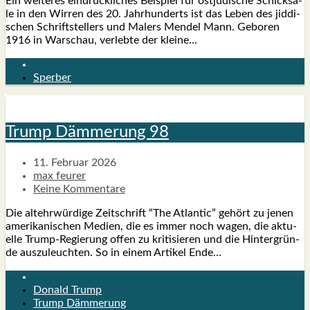
Ein wei­te­res ein­drück­li­ches Bei­spiel für ost­jü­di­sche Schick­sa­
le in den Wir­ren des 20. Jahr­hun­derts ist das Leben des jid­di­
schen Schrift­stel­lers und Malers Men­del Mann. Gebo­ren
1916 in War­schau, ver­leb­te der klei­ne…
Sperber
Trump Däm­me­rung 98
11. Februar 2026
max feurer
Keine Kommentare
Die alt­ehr­wür­di­ge Zeit­schrift “The Atlan­tic” gehört zu jenen
ame­ri­ka­ni­schen Medi­en, die es immer noch wagen, die aktu­
el­le Trump-Regie­rung offen zu kri­ti­sie­ren und die Hin­ter­grün­
de aus­zu­leuch­ten. So in einem Arti­kel Ende…
Donald Trump
Trump Dämmerung