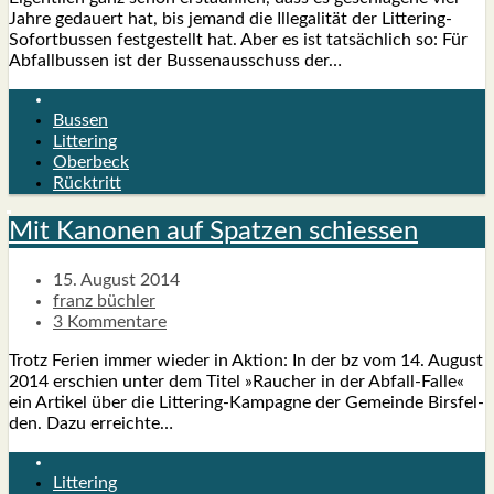
Jah­re gedau­ert hat, bis jemand die Ille­ga­li­tät der Lit­­te­ring-
Sofor­t­­bus­­sen fest­ge­stellt hat. Aber es ist tat­säch­lich so: Für
Abfall­bus­sen ist der Bus­sen­aus­schuss der…
Bussen
Littering
Oberbeck
Rücktritt
Mit Kano­nen auf Spat­zen schies­sen
15. August 2014
franz büchler
3 Kommentare
Trotz Feri­en immer wie­der in Akti­on: In der bz vom 14. August
2014 erschien unter dem Titel »Rau­cher in der Abfall-Fal­­le«
ein Arti­kel über die Lit­­te­ring-Kam­­pa­­g­ne der Gemein­de Birs­fel­
den. Dazu erreich­te…
Littering