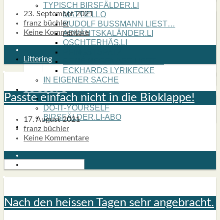
TYPISCH BIRSFÄLDER.LI
23. September 2021
MATTIELLO
franz büchler
RUDOLF BUSS­MANN LIEST…
Keine Kommentare
ADVÄNTSKALÄNDER.LI
OSCHTERHÄS.LI
PFINGST­SPATZ
Littering
RENÉ REGEN­ASS LIEST…
ECK­HARDS LYRIK­ECKE
IN EIGE­NER SACHE
SO GOOT’S
Pass­te ein­fach nicht in die Bio­klap­pe!
SPIEL­RE­GELN
DO-IT-YOUR­S­ELF
BIRSFÄLDER.LI-ABO
17. August 2021
SHOUT­BOX
franz büchler
Keine Kommentare
Littering
Nach den heis­sen Tagen sehr ange­bracht.