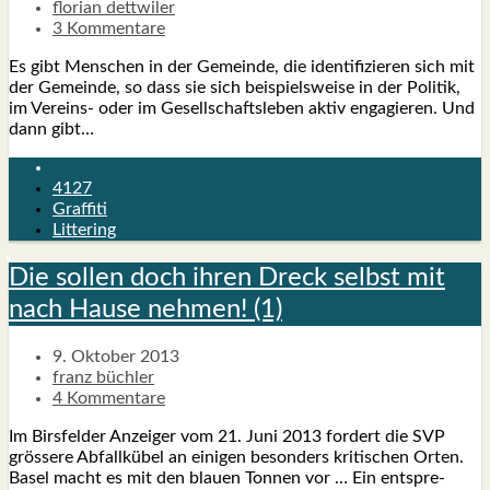
florian dettwiler
3 Kommentare
Es gibt Men­schen in der Gemein­de, die iden­ti­fi­zie­ren sich mit
der Gemein­de, so dass sie sich bei­spiels­wei­se in der Poli­tik,
im Ver­­eins- oder im Gesell­schafts­le­ben aktiv enga­gie­ren. Und
dann gibt…
4127
Graffiti
Littering
Die sol­len doch ihren Dreck selbst mit
nach Hau­se neh­men! (1)
9. Oktober 2013
franz büchler
4 Kommentare
Im Birs­fel­der Anzei­ger vom 21. Juni 2013 for­dert die SVP
grös­se­re Abfall­kü­bel an eini­gen beson­ders kri­ti­schen Orten.
Basel macht es mit den blau­en Ton­nen vor … Ein ent­spre­