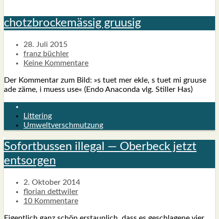
chotz­bro­cke­mäs­sig gru­usig
28. Juli 2015
franz büchler
Keine Kommentare
Der Kom­men­tar zum Bild: »s tuet mer ekle, s tuet mi gru­use
ade zäme, i muess use« (Endo Ana­con­da vlg. Stil­ler Has)
Littering
Umweltverschmutzung
Sofort­bus­sen ille­gal — Ober­beck jetzt
ent­sor­gen
2. Oktober 2014
florian dettwiler
10 Kommentare
Eigent­lich ganz schön erstaun­lich, dass es geschla­ge­ne vier