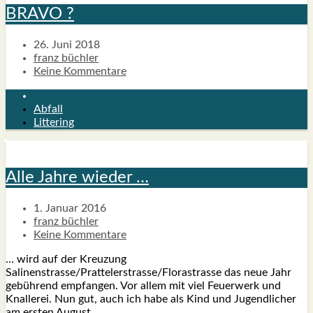
BRAVO ?
26. Juni 2018
franz büchler
Keine Kommentare
Abfall
Littering
Alle Jah­re wie­der …
1. Januar 2016
franz büchler
Keine Kommentare
… wird auf der Kreu­zung
Salinenstrasse/Prattelerstrasse/Florastrasse das neue Jahr
gebüh­rend emp­fan­gen. Vor allem mit viel Feu­er­werk und
Knal­le­rei. Nun gut, auch ich habe als Kind und Jugend­li­cher
am ers­ten August…