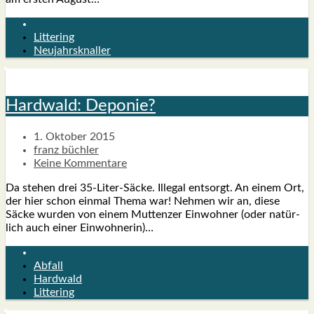
Littering
Neujahrsknaller
Hard­wald: Depo­nie?
1. Oktober 2015
franz büchler
Keine Kommentare
Da ste­hen drei 35-Liter-Säcke. Ille­gal ent­sorgt. An einem Ort,
der hier schon ein­mal The­ma war! Neh­men wir an, die­se
Säcke wur­den von einem Mut­ten­zer Ein­woh­ner (oder natür­
lich auch einer Ein­woh­ne­rin)…
Abfall
Hardwald
Littering