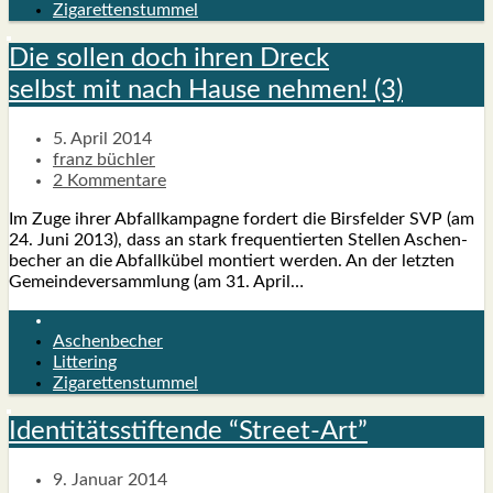
Zigarettenstummel
Die sol­len doch ihren Dreck
selbst mit nach Hau­se neh­men! (3)
5. April 2014
franz büchler
2 Kommentare
Im Zuge ihrer Abfall­kam­pa­gne for­dert die Birs­fel­der SVP (am
24. Juni 2013), dass an stark fre­quen­tier­ten Stel­len Aschen­
be­cher an die Abfall­kü­bel mon­tiert wer­den. An der letz­ten
Gemein­de­ver­samm­lung (am 31. April…
Aschenbecher
Littering
Zigarettenstummel
Iden­ti­täts­stif­ten­de “Street-Art”
9. Januar 2014