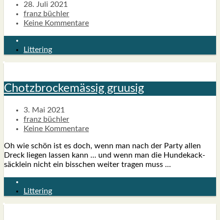
28. Juli 2021
franz büchler
Keine Kommentare
Littering
Chotz­bro­cke­mäs­sig gru­usig
3. Mai 2021
franz büchler
Keine Kommentare
Oh wie schön ist es doch, wenn man nach der Par­ty allen
Dreck lie­gen las­sen kann … und wenn man die Hun­de­kack­
säck­lein nicht ein biss­chen wei­ter tra­gen muss …
Littering