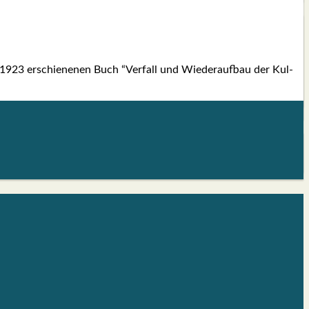
em 1923 erschie­ne­nen Buch “Ver­fall und Wie­der­auf­bau der Kul­