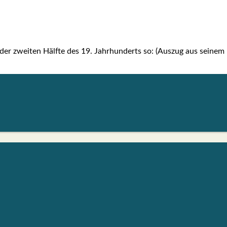
n der zwei­ten Hälf­te des 19. Jahr­hun­derts so: (Aus­zug aus sei­n