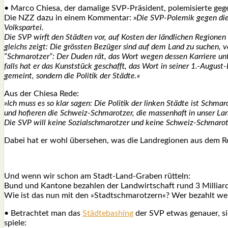
• Mar­co Chie­sa, der dama­li­ge SVP-Prä­si­dent, pole­mi­sier­te g
Die NZZ dazu in einem Kom­men­tar:
»Die SVP-Pole­mik gegen die 
Volks­par­tei.
Die SVP wirft den Städ­ten vor, auf Kos­ten der länd­li­chen Regio­nen 
gleichs zeigt: Die gröss­ten Bezü­ger sind auf dem Land zu suchen, vo
“Schma­rot­zer”: Der Duden rät, das Wort wegen des­sen Kar­rie­re un
falls hat er das Kunst­stück geschafft, das Wort in sei­ner 1.-August-
gemeint, son­dern die Poli­tik der Städ­te.«
Aus der Chie­sa Rede:
»Ich muss es so klar sagen: Die Poli­tik der lin­ken Städ­te ist Schma­rot
und hofie­ren die Schweiz-Schma­rot­zer, die mas­sen­haft in unser La
Die SVP will kei­ne Sozi­al­schma­rot­zer und kei­ne Schweiz-Schma­rot­
Dabei hat er wohl über­se­hen, was die Land­re­gio­nen aus dem Re
Und wenn wir schon am Stadt-Land-Gra­ben rüt­teln:
Bund und Kan­to­ne bezah­len der Land­wirt­schaft rund 3 Mil­li
Wie ist das nun mit den »Stadt­schma­rot­zern«? Wer bezahlt w
• Betrach­tet man das
Städtebashing
der SVP etwas genau­er, sieh
spie­le: