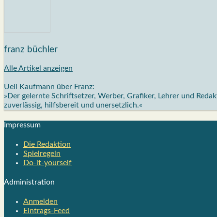
franz büchler
Alle Artikel anzeigen
Ueli Kaufmann über Franz:
»Der gelernte Schriftsetzer, Werber, Grafiker, Lehrer und Red
zuverlässig, hilfsbereit und unersetzlich.«
Impres­sum
Die Redak­ti­on
Spiel­re­geln
Do-it-your­s­elf
Admi­nis­tra­ti­on
Anmelden
Eintrags-Feed