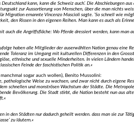
 Deutsch­land kann, kann die Schweiz auch’. Die Abschie­bun­gen aus de
ungs­akt zur Aus­sor­tie­rung von Men­schen, über die man nichts weiss, a
ür Migra­ti­on ernann­te Vin­cen­zo Mascio­li sag­te. ‘So schnell wie mög­li
sig­keit, den Ris­sen in den eige­nen Rei­hen. Man kann es auch als Eri
amit auch die Angriffs­flä­che: Wo Pfer­de dres­siert wer­den, kann man a
hr zufol­ge haben alle Mit­glie­der der aus­er­wähl­ten Nati­on genau eine 
en­de Tole­ranz im Umgang mit kul­tu­rel­len Dif­fe­ren­zen in den Gross­s
li­giö­se, eth­ni­sche und sexu­el­le Min­der­hei­ten. In vie­len Län­dern ha
as­si­schen Fein­de der faschis­ti­schen Poli­tik an.«
anch­mal sogar auch wol­len), Beni­to Mus­so­li­ni:
patho­lo­gi­sche Wei­se zu wach­sen, und zwar nicht durch eige­ne Res­s
em schnel­len und mons­trö­sen Wachs­tum der Städ­te. Die Metro­po­le 
 leben­de Bevöl­ke­rung. Die Stadt stirbt, die Nati­on besteht nun aus alt
ft.«
i­ten in den Städ­ten nur dadurch geheilt wer­den. dass man sie zur Täti
Ras­se’ zu läu­tern.«