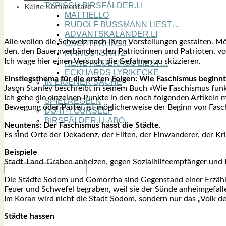
TYPISCH BIRSFÄLDER.LI
Keine Kommentare
MATTIELLO
RUDOLF BUSS­MANN LIEST…
ADVÄNTSKALÄNDER.LI
Alle wol­len die Schweiz nach ihren Vor­stel­lun­gen gestal­ten. M
OSCHTERHÄS.LI
den, den Bau­ern­ver­bän­den, den Patrio­tin­nen und Patrio­ten, von
PFINGST­SPATZ
Ich wage hier einen Ver­such, die Gefah­ren zu skiz­zie­ren.
RENÉ REGEN­ASS LIEST…
ECK­HARDS LYRIK­ECKE
Ein­stiegs­the­ma für die ers­ten Fol­gen: Wie Faschis­mus beginnt
IN EIGE­NER SACHE
Jason Stan­ley beschreibt in sei­nem Buch »Wie Faschis­mus funk­t
SO GOOT’S
Ich gehe die ein­zel­nen Punk­te in den noch fol­gen­den Arti­keln 
SPIEL­RE­GELN
Bewe­gung oder Par­tei, ist mög­li­cher­wei­se der Beginn von Fasc
DO-IT-YOUR­S­ELF
BIRSFÄLDER.LI-ABO
Neun­tens: Der Faschis­mus hasst die Städ­te.
SHOUT­BOX
Es sind Orte der Deka­denz, der Eli­ten, der Ein­wan­de­rer, der Kri­mi
Bei­spie­le
Stadt-Land-Gra­ben anhei­zen, gegen Sozi­al­hil­fe­emp­fän­ger und 
Die Städ­te Sodom und Gomor­rha sind Gegen­stand einer Erzäh­l
Feu­er und Schwe­fel begra­ben, weil sie der Sün­de anheim­ge­fal­
Im Koran wird nicht die Stadt Sodom, son­dern nur das „Volk des
Städ­te has­sen