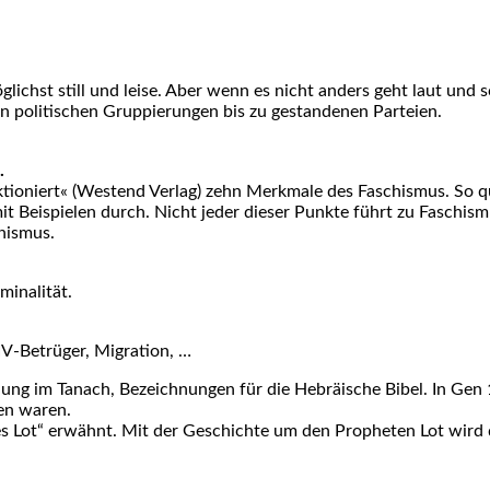
ög­lichst still und lei­se. Aber wenn es nicht anders geht laut und s
 poli­ti­schen Grup­pie­run­gen bis zu gestan­de­nen Par­tei­en.
.
io­niert« (West­end Ver­lag) zehn Merk­ma­le des Faschis­mus. So qu
mit Bei­spie­len durch. Nicht jeder die­ser Punk­te führt zu Faschis­m
his­mus.
­na­li­tät.
IV-Betrü­ger, Migra­ti­on, …
ung im Tanach, Bezeich­nun­gen für die Hebräi­sche Bibel. In Gen
len waren.
 Lot“ erwähnt. Mit der Geschich­te um den Pro­phe­ten Lot wird da