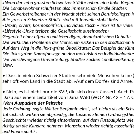
»N
eun der zehn gröss­ten Schwei­zer Städ­te haben eine lin­ke Regie­
D
ie Land­be­woh­ner schuf­te­ten also immer schon für die Städ­ter.
E
in Gewer­be­trei­ben­der in der Waadt steht sei­nen Berufs­kol­le­gen i
A
lle gros­sen Schwei­zer Städ­te sind mitt­ler­wei­le sta­bil links.
«U
rban, divers, kos­mo­po­li­tisch, indi­vi­dua­lis­tisch – links ist für vie­
«L
ife­style-Lin­ke trei­ben die Gesell­schaft aus­ein­an­der.»
G
egen­teil einer offe­nen und leben­di­gen, demo­kra­ti­schen Debat­te.
D
ie wirk­li­chen Pro­ble­me der Men­schen rücken in den städ­ti­schen
A
uf dem Weg in die links-grüne Öko­dik­ta­tur: Das Bei­spiel der Kli­m
D
ie links-grüne Kampf­an­sa­ge an den moto­ri­sier­ten Indi­vi­du­al­ver­ke
Die ver­schwie­ge­ne Umver­tei­lung: Städ­ter zocken Land­be­völ­ke­run
U
sw.
• Dass in vie­len Schwei­zer Städ­ten sehr vie­le Men­schen kei­n
sehr oft vom Land in die Stadt ab. »Auf dem Dor­fe« sind Arme, E
• Nein, es ist nicht nur die SVP, die sich der­art äus­sert. Auch 
Dazu aus einem Leit­ar­ti­kel von Daria Wild (WOZ Nr. 42 – 17. 
»
Vom Aus­pa­cken der Peit­sche
‘Jede Ord­nung’, sag­te Wal­ter Ben­ja­min einst, sei ’nichts als ein S
Tat­säch­lich wir­ken sie abgrün­dig, die tau­send klei­nen Ord­nungs­thea­
Geschlech­ter wie­der rich­tig ein­sor­tie­ren, auf dem Fuss­ball­platz wi
rich­tig an die Kan­da­re neh­men, Men­schen wie­der rich­tig aus­schaf­f
und Finanz­po­li­tik.