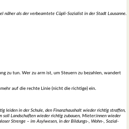
el näher als der ver­be­am­te­te Cüpli-Sozialist in der Stadt Lau­sanne.
rung zu tun. Wer zu arm ist, um Steu­ern zu bezah­len, wan­dert
r auf die rech­te Linie (nicht die rich­ti­ge) ein.
ig lei­den in der Schu­le, den Finanz­haus­halt wie­der rich­tig straf­fen,
 man soll Land­schaf­ten wie­der rich­tig zubau­en, Mieter:innen wie­der
nn­lo­ser Stren­ge – im Asyl­we­sen, in der Bildungs‑, Wohn‑, Sozi­al-