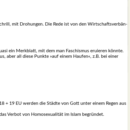
chrill, mit Dro­hun­gen. Die Rede ist von den Wirt­schafts­ver­bän­
a­si ein Merk­blatt, mit dem man Faschis­mus eru­ie­ren könn­te.
us, aber all die­se Punk­te »auf einem Hau­fen«, z.B. bei einer
 18 + 19 EU wer­den die Städ­te von Gott unter einem Regen aus
s Ver­bot von Homo­se­xua­li­tät im Islam begrün­det.