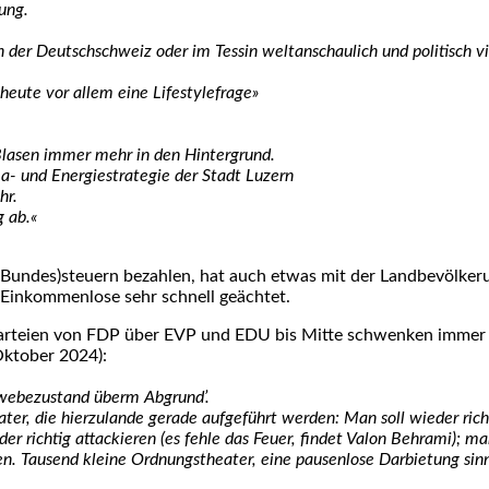
rung.
n der Deutsch­schweiz oder im Tes­sin welt­an­schau­lich und poli­tisch vi
le heu­te vor allem eine Life­sty­le­fra­ge»
 Bla­sen immer mehr in den Hin­ter­grund.
a- und Ener­gie­stra­te­gie der Stadt Luzern
hr.
g ab.«
e (Bundes)steuern bezah­len, hat auch etwas mit der Land­be­völ­ke­
in­kom­men­lo­se sehr schnell geäch­tet.
Par­tei­en von FDP über EVP und EDU bis Mit­te schwen­ken immer meh
Okto­ber 2024):
chwe­be­zu­stand überm Abgrund’.
ter, die hier­zu­lan­de gera­de auf­ge­führt wer­den: Man soll wie­der rich­t
e­der rich­tig atta­ckie­ren (es feh­le das Feu­er, fin­det Valon Beh­rami);
en. Tau­send klei­ne Ord­nungs­thea­ter, eine pau­sen­lo­se Dar­bie­tung si