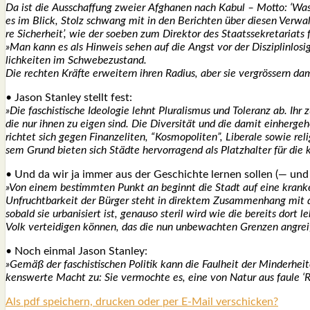
Da ist die Aus­schaf­fung zwei­er Afgha­nen nach Kabul – Mot­to: ‘Was
es im Blick, Stolz schwang mit in den Berich­ten über die­sen Ver­wal­t
re Sicher­heit’, wie der soeben zum Direk­tor des Staats­se­kre­ta­ri­ats f
»Man kann es als Hin­weis sehen auf die Angst vor der Dis­zi­plin­lo­
lich­kei­ten im Schwe­be­zu­stand.
Die rech­ten Kräf­te erwei­tern ihren Radi­us, aber sie ver­grös­sern d
• Jason Stan­ley stellt fest:
»Die faschis­ti­sche Ideo­lo­gie lehnt Plu­ra­lis­mus und Tole­ranz ab. I
die nur ihnen zu eigen sind. Die Diver­si­tät und die damit ein­her­ge­h
rich­tet sich gegen Finanz­eli­ten, “Kos­mo­po­li­ten”, Libe­ra­le sowie re
sem Grund bie­ten sich Städ­te her­vor­ra­gend als Platz­hal­ter für die kl
• Und da wir ja immer aus der Geschich­te ler­nen sol­len (— und m
»Von einem bestimm­ten Punkt an beginnt die Stadt auf eine kran­ke, 
Unfrucht­bar­keit der Bür­ger steht in direk­tem Zusam­men­hang mit d
sobald sie urba­ni­siert ist, genau­so ste­ril wird wie die bereits dort
Volk ver­tei­di­gen kön­nen, das die nun unbe­wach­ten Gren­zen angrei
• Noch ein­mal Jason Stan­ley:
»Gemäß der faschis­ti­schen Poli­tik kann die Faul­heit der Min­der­he
kens­wer­te Macht zu: Sie ver­moch­te es, eine von Natur aus fau­le
‘
Als pdf speichern, drucken oder per E-Mail verschicken?