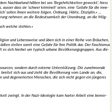
m Nach­bar­land hät­ten bei uns ‘Begehr­lich­kei­ten geweckt’, hiess
us­ser dass sie ’schwer kri­mi­nell’ sei­en, eine ‘Gefahr für die inne­
ch’ sol­len ihnen wei­te­re fol­gen. Ord­nung, Här­te, Dis­zi­plin.« …
n­ne­rung neh­men: an die Bedeut­sam­keit der Unord­nung, an die Mög­
uch wel­che steh­len.«
Reli­gi­on und Lebens­wei­se und üben sich in einer Rei­he von Bräu­chen,
täd­ten stel­len somit eine Gefahr für ihre Poli­tik dar. Der Faschis­mus
n­delt es sich hier­bei um typisch urba­ne Bevöl­ke­rungs­grup­pen. Aus die­
our­cen, son­dern durch exter­ne Unter­stüt­zung. Die zuneh­men­de
brei­tet sich aus und zieht die Bevöl­ke­rung vom Lan­de an, die,
en und dege­ne­rier­ten Men­schen, die sich nicht gegen ein jün­ge­res
g­keit zwingt. In der Nazi-Ideo­lo­gie kam har­ter Arbeit eine bemer­