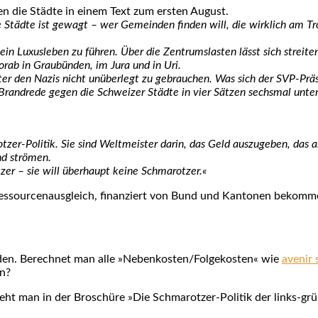
egen die Städ­te in einem Text zum ers­ten August.
Städ­te ist gewagt – wer Gemein­den fin­den will, die wirk­lich am T
ein Luxus­le­ben zu füh­ren. Über die Zen­trums­las­ten lässt sich strei­
r­ab in Grau­bün­den, im Jura und in Uri.
ter den Nazis nicht unüber­legt zu gebrau­chen. Was sich der SVP-Prä­si
Brandrede gegen die Schwei­zer Städ­te in vier Sät­zen sechs­mal unter­z
­zer-Poli­tik. Sie sind Welt­meis­ter dar­in, das Geld aus­zu­ge­ben, das a
nd strö­men.
zer – sie will über­haupt kei­ne Schma­rot­zer.«
s­sour­cen­aus­gleich, finan­ziert von Bund und Kan­to­nen bekom­m
­ar­den. Berech­net man alle »Nebenkosten/Folgekosten« wie
ave­nir 
en?
t man in der Bro­schü­re »Die Schma­rot­zer-Poli­tik der links-grüne