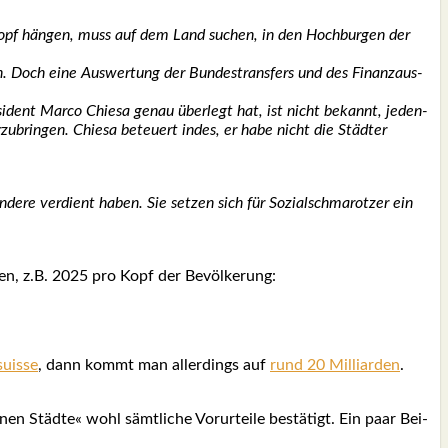
ropf hän­gen, muss auf dem Land suchen, in den Hoch­bur­gen der
ten. Doch eine Aus­wer­tung der Bun­des­trans­fers und des Finanz­aus­
­dent Mar­co Chie­sa genau über­legt hat, ist nicht bekannt, jeden­
u­brin­gen. Chie­sa beteu­ert indes, er habe nicht die Städ­ter
nde­re ver­dient haben. Sie set­zen sich für Sozi­al­schma­rot­zer ein
en, z.B. 2025 pro Kopf der Bevöl­ke­rung:
suis­se
, dann kommt man aller­dings auf
rund 20 Mil­li­ar­den
.
n Städ­te« wohl sämt­li­che Vor­ur­tei­le bestä­tigt. Ein paar Bei­