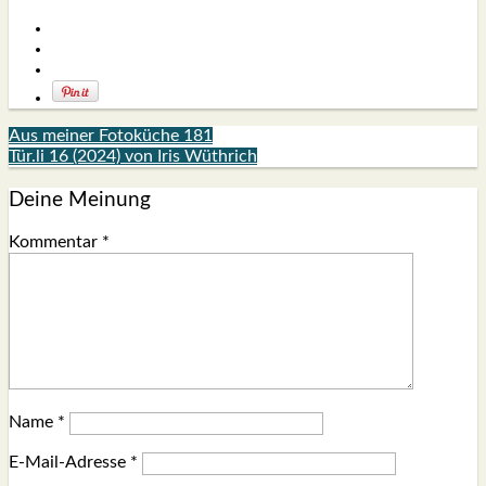
Aus meiner Fotoküche 181
Tür.li 16 (2024) von Iris Wüthrich
Deine Meinung
Kommentar
*
Name
*
E-Mail-Adresse
*