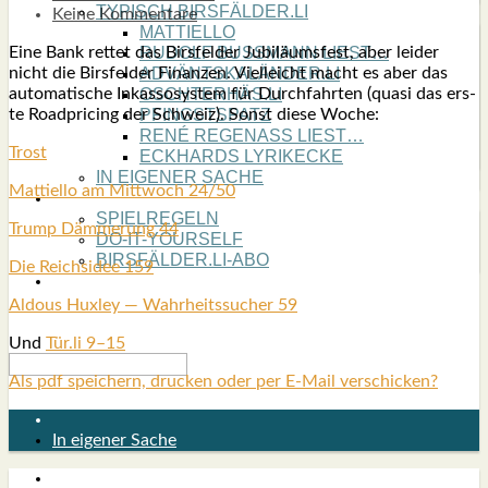
TYPISCH BIRSFÄLDER.LI
Keine Kommentare
MATTIELLO
Eine Bank ret­tet das Birs­fel­der Jubi­lä­ums­fest, aber lei­der
RUDOLF BUSS­MANN LIEST…
nicht die Birs­fel­der Finan­zen. Viel­leicht macht es aber das
ADVÄNTSKALÄNDER.LI
auto­ma­ti­sche Inkas­so­sys­tem für Durch­fahr­ten (qua­si das ers­
OSCHTERHÄS.LI
te Road­pri­cing der Schweiz). Sonst die­se Woche:
PFINGST­SPATZ
RENÉ REGEN­ASS LIEST…
Trost
ECK­HARDS LYRIK­ECKE
IN EIGE­NER SACHE
Mat­ti­el­lo am Mitt­woch 24/50
SO GOOT’S
SPIEL­RE­GELN
Trump Däm­me­rung 44
DO-IT-YOUR­S­ELF
BIRSFÄLDER.LI-ABO
Die Reichs­idee 159
SHOUT­BOX
Aldous Hux­ley — Wahr­heits­su­cher 59
Und
Tür.li 9–15
Als pdf speichern, drucken oder per E-Mail verschicken?
In eigener Sache