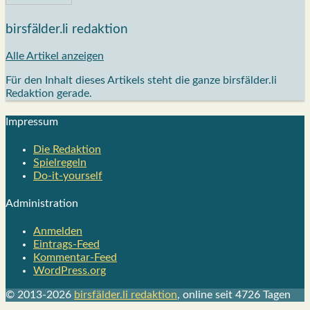
birsfälder.li redaktion
Alle Artikel anzeigen
Für den Inhalt dieses Artikels steht die ganze birsfälder.li
Redaktion gerade.
Impres­sum
Die Redak­ti­on
Spiel­re­geln
Do-it-your­s­elf
Admi­nis­tra­ti­on
Anmelden
Eintrags-Feed
Kommentar-Feed
WordPress.org
© 2013-2026
birsfälder.li redaktion
, online seit 4726 Tagen