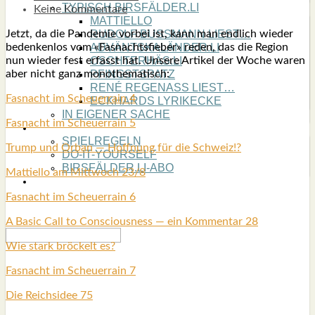
TYPISCH BIRSFÄLDER.LI
Keine Kommentare
MATTIELLO
Jetzt, da die Pan­de­mie vor­bei ist, kann man end­lich wie­der
RUDOLF BUSS­MANN LIEST…
beden­ken­los vom «Fas­nachts­fie­ber» reden, das die Regi­on
ADVÄNTSKALÄNDER.LI
nun wie­der fest erfasst hat. Unse­re Arti­kel der Woche waren
OSCHTERHÄS.LI
aber nicht ganz mono­the­ma­tisch:
PFINGST­SPATZ
RENÉ REGEN­ASS LIEST…
Fas­nacht im Scheu­er­rain 4
ECK­HARDS LYRIK­ECKE
IN EIGE­NER SACHE
Fas­nacht im Scheu­er­rain 5
SO GOOT’S
SPIEL­RE­GELN
Trump und Orban — Hoff­nung für die Schweiz!?
DO-IT-YOUR­S­ELF
BIRSFÄLDER.LI-ABO
Mat­ti­el­lo am Mitt­woch 23/8
SHOUT­BOX
Fas­nacht im Scheu­er­rain 6
A Basic Call to Con­scious­ness — ein Kom­men­tar 28
Wie stark brö­ckelt es?
Fas­nacht im Scheu­er­rain 7
Die Reichs­idee 75