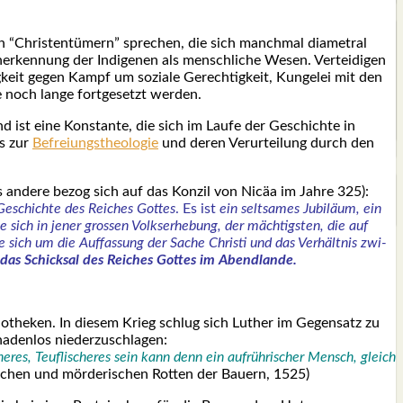
 “Chris­ten­tü­mern” spre­chen, die sich manch­mal dia­me­tral
­ken­nung der Indi­ge­nen als mensch­li­che Wesen. Ver­tei­di­gen
rig­keit gegen Kampf um sozia­le Gerech­tig­keit, Kun­ge­lei mit den
e noch lan­ge fort­ge­setzt wer­den.
 ist eine Kon­stan­te, die sich im Lau­fe der Geschich­te in
is zur
Befrei­ungs­theo­lo­gie
und deren Ver­ur­tei­lung durch den
s ande­re bezog sich auf das Kon­zil von Nicäa im Jah­re 325):
Geschich­te des Rei­ches Got­tes
. Es ist
ein selt­sa­mes Jubi­lä­um, ein
te sich in jener gros­sen Volks­er­he­bung, der mäch­tigs­ten, die auf
te sich um die Auf­fas­sung der Sache Chris­ti und das Ver­hält­nis zwi­
 das Schick­sal des Rei­ches Got­tes im Abend­lan­de.
lio­the­ken. In die­sem Krieg schlug sich Luther im Gegen­satz zu
­den­los nie­der­zu­schla­gen:
­res, Teuf­li­sche­res sein kann denn ein auf­rüh­ri­scher Mensch, gleich
­schen und mör­de­ri­schen Rot­ten der Bau­ern, 1525)