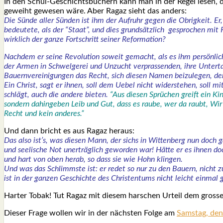
In den Schul-Geschichts­bü­chern kann man in der Regel lesen, dass
geweiht gewe­sen wäre. Aber Ragaz sieht das anders:
Die Sün­de aller Sün­den ist ihm der Auf­ruhr gegen die Obrig­keit. Er,
bedeu­te­te, als der “Staat”, und dies grund­sätz­lich gespro­chen mit 
wirk­lich der gan­ze Fort­schritt sei­ner Refor­ma­ti­on?
Nach­dem er sei­ne Revo­lu­ti­on soweit gemacht, als es ihm per­sön­lich
der Armen in Schwel­ge­rei und Unzucht ver­pras­sen­den, ihre Unter­ta­
Bau­ern­ver­ei­ni­gun­gen das Recht, sich die­sen Namen bei­zu­le­gen, de
Ein Christ, sagt er ihnen, soll dem Uebel nicht wider­ste­hen, soll
schlägt, auch die ande­re bie­ten.
“Aus die­sen Sprü­chen greift ein Ki
son­dern dahin­ge­ben Leib und Gut, dass es rau­be, wer da raubt, Wir 
Recht und kein ande­res.”
Und dann bricht es aus Ragaz her­aus:
Das also ist’s, was die­sen Mann, der sichs in Wit­ten­berg nun doch g
und see­li­sche Not uner­träg­lich gewor­den war! Hät­te er es ihnen d
und hart von oben her­ab, so dass sie wie Hohn klin­gen.
Und was das Schlimms­te ist: er redet so nur zu den Bau­ern, nicht zu 
ist in der gan­zen Geschich­te des Chris­ten­tums nicht leicht ein­mal 
Har­ter Tobak! Tut Ragaz mit die­sem har­schen Urteil dem gros­s
Die­ser Fra­ge wol­len wir in der nächs­ten Fol­ge am
Sams­tag, den