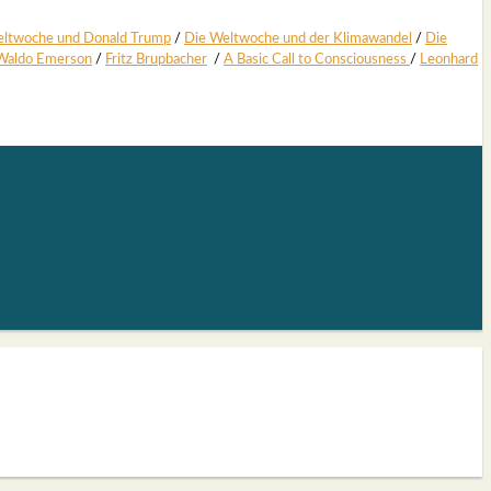
lt­wo­che und Donald Trump
/
Die Welt­wo­che und der Kli­ma­wan­del
/
Die
Wal­do Emer­son
/
Fritz Brup­ba­cher
/
A Basic Call to Con­scious­ness
/
Leon­hard