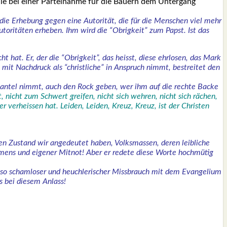
die bei einer Par­tei­nah­me für die Bau­ern dem Unter­gang
, die Erhe­bung gegen eine Auto­ri­tät, die für die Men­schen viel mehr
Auto­ri­tä­ten erhe­ben. Ihm wird die “Obrig­keit” zum
Papst. Ist das
t hat. Er, der die “Obrig­keit”, das heisst, die­se ehr­lo­sen, das Mark
, mit Nach­druck als “christ­li­che” in Anspruch nimmt, bestrei­tet den
n Man­tel nimmt, auch den Rock geben, wer ihm auf die rech­te Backe
ht, nicht zum Schwert grei­fen, nicht sich weh­ren, nicht sich rächen,
ver­heis­sen hat. Lei­den, Lei­den, Kreuz, Kreuz, ist der Chris­ten
en Zustand wir ange­deu­tet haben, Volks­mas­sen, deren leib­li­che
mens und eige­ner Mit­not! Aber er rede­te die­se Wor­te hoch­mü­tig
o scham­lo­ser und heuch­le­ri­scher Miss­brauch mit dem Evan­ge­li­um
ms bei die­sem Anlass!