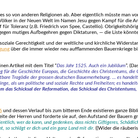
s so von ande­ren Reli­gio­nen ab. Aber eigent­lich müss­te man von
r Völ­ker in der Neu­en Welt im Namen Jesu gegen Kampf für die Aner
für Tole­ranz (z.B. Fried­rich von Spee, Cas­tel­lio). Obrig­keits­hö­
 gegen muti­ges Auf­be­geh­ren gegen Dik­ta­tu­ren, — die Lis­te könn­t
le Gerech­tig­keit und der welt­li­che und kirch­li­che Wider­stand
­gung
über die immer wie­der neu auf­flam­men­den Bau­ern­krie­ge b
inen Arti­kel mit dem Titel “
Das Jahr 1525.
Auch ein Jubi­lä­um
”. (Da
g für die Geschich­te Euro­pas, die Geschich­te des Chris­ten­tums, die 
ht­ba­re Tra­gö­die der gros­sen deut­schen Bau­ern­er­he­bung. … es han­del­
ge, als um poli­ti­sche und sozia­le Rech­te und Frei­hei­ten; es han­del­
m das Schick­sal der Refor­ma­ti­on, das Schick­sal des Chris­ten­tums,
6
und des­sen Ver­lauf bis zum bit­te­ren Ende exis­tie­ren gan­ze Bib
i­te der Her­ren und for­der­te sie auf, den Auf­stand der Bau­ern gna
­lich, wer da kann, und geden­ken, dass nichts Gif­ti­ge­res, Schäd­li­che
t, so schlägt er dich und ein ganz Land mit dir
.
((Wider die räu­be­ri