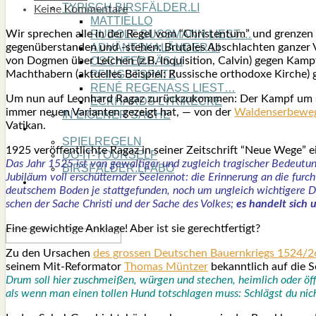
TYPISCH BIRSFÄLDER.LI
Keine Kommentare
MATTIELLO
Wir spre­chen alle in der Regel vom “Chris­ten­tum” und gren­zen e
RUDOLF BUSS­MANN LIEST…
gegen­über­stan­den und ‑ste­hen: Bru­ta­les Abschlach­ten gan­ze
ADVÄNTSKALÄNDER.LI
von Dog­men über Lei­chen (z.B. Inqui­si­ti­on, Cal­vin) gegen Kampf 
OSCHTERHÄS.LI
Macht­ha­bern (aktu­el­les Bei­spiel: Rus­si­sche ortho­do­xe Kir­che)
PFINGST­SPATZ
RENÉ REGEN­ASS LIEST…
Um nun auf Leon­hard Ragaz zurück­zu­kom­men: Der Kampf um sozia­
ECK­HARDS LYRIK­ECKE
immer neu­en Vari­an­ten gezeigt hat, — von der
Wal­den­ser­be­we
IN EIGE­NER SACHE
Vati­kan.
SO GOOT’S
SPIEL­RE­GELN
1925 ver­öf­fent­lich­te Ragaz in sei­ner Zeit­schrift “Neue Wege” e
DO-IT-YOUR­S­ELF
Das Jahr 1525 ist von gewal­ti­ger und zugleich tra­gi­scher Bedeu­tun
BIRSFÄLDER.LI-ABO
Jubi­lä­um voll erschüt­tern­der See­len­not: die Erin­ne­rung an die furc
SHOUT­BOX
deut­schem Boden je statt­ge­fun­den, noch um ungleich wich­ti­ge­re Din­
schen der Sache Chris­ti und der Sache des Vol­kes;
es han­delt sich u
Eine gewich­ti­ge Ankla­ge! Aber ist sie gerecht­fer­tigt?
Zu den Ursa­chen
des gros­sen Deut­schen Bau­ern­kriegs 1524/2
sei­nem Mit-Refor­ma­tor
Tho­mas Münt­zer
bekannt­lich auf die Se
Drum soll hier zuschmei­ßen, wür­gen und ste­chen, heim­lich oder öffent
als wenn man einen tol­len Hund tot­schla­gen muss: Schlägst du nich