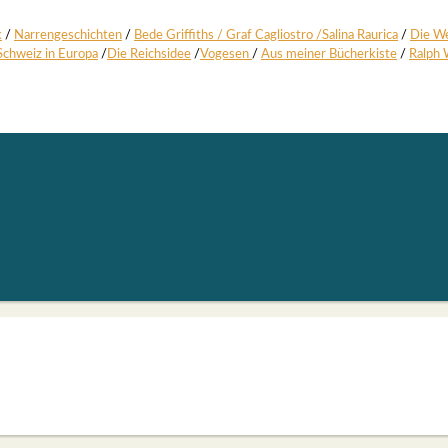
k
/
Nar­ren­ge­schich­ten
/
Bede Grif­fiths /
Graf Cagli­os­tro
/
Sali­na Rau­rica
/
Die We
Schweiz in Euro­pa
/
Die Reichs­idee
/
Voge­sen
/
Aus mei­ner Bücher­kis­te
/
Ralph 