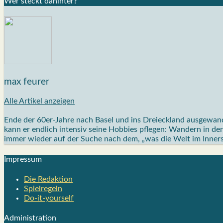
Wer steckt dahin­ter?
max feurer
Alle Artikel anzeigen
Ende der 60er-Jahre nach Basel und ins Dreieckland ausgewand
kann er endlich intensiv seine Hobbies pflegen: Wandern in de
immer wieder auf der Suche nach dem, „was die Welt im Inner
Impres­sum
Die Redak­ti­on
Spiel­re­geln
Do-it-your­s­elf
Admi­nis­tra­ti­on