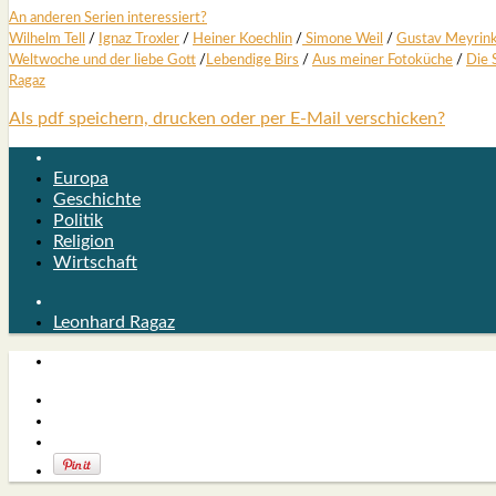
An ande­ren Seri­en inter­es­siert?
Wil­helm Tell
/
Ignaz Trox­ler
/
Hei­ner Koech­lin
/
Simo­ne Weil
/
Gus­tav Mey­rin
Welt­wo­che und der lie­be Gott
/
Leben­di­ge Birs
/
Aus mei­ner Foto­kü­che
/
Die 
Ragaz
Als pdf speichern, drucken oder per E-Mail verschicken?
Europa
Geschichte
Politik
Religion
Wirtschaft
Leonhard Ragaz