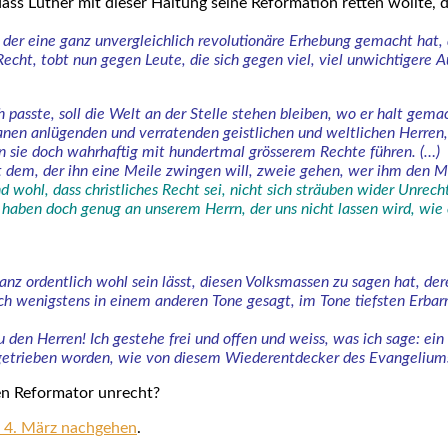
 Luther mit die­ser Hal­tung sei­ne Refor­ma­ti­on ret­ten woll­te, 
 der eine ganz unver­gleich­lich revo­lu­tio­nä­re Erhe­bung gemacht hat
Recht, tobt nun gegen Leu­te, die sich gegen viel, viel unwich­ti­ge­re 
 pass­te, soll die Welt an der Stel­le ste­hen blei­ben, wo er halt gemach
nen anlü­gen­den und ver­ra­ten­den geist­li­chen und welt­li­chen Her­ren
n sie doch wahr­haf­tig mit hun­dert­mal grös­se­rem Rech­te füh­ren. (…)
 mit dem, der ihn eine Mei­le zwin­gen will, zweie gehen, wer ihm de
nd wohl, dass christ­li­ches Recht sei, nicht sich sträu­ben wider Unrec
haben doch genug an unse­rem Herrn, der uns nicht las­sen wird, wie er 
anz ordent­lich wohl sein lässt, die­sen Volks­mas­sen zu sagen hat, der
och wenigs­tens in einem ande­ren Tone gesagt, im Tone tiefs­ten Erbar­
den Her­ren! Ich geste­he frei und offen und weiss, was ich sage: ein s
getrie­ben wor­den, wie von die­sem Wie­der­ent­de­cker des Evan­ge­li­u
en Refor­ma­tor unrecht?
 4. März nach­ge­hen
.