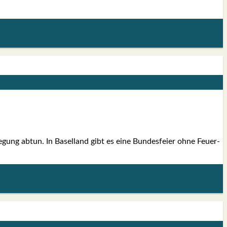
gung abtun. In Basel­land gibt es eine Bun­des­fei­er ohne Feu­er­