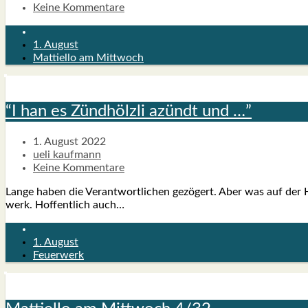
Keine Kommentare
1. August
Mattiello am Mittwoch
“I han es Zünd­hölz­li azündt und …”
1. August 2022
ueli kaufmann
Keine Kommentare
Lan­ge haben die Ver­ant­wort­li­chen gezö­gert. Aber was auf der 
werk. Hof­fent­lich auch…
1. August
Feuerwerk