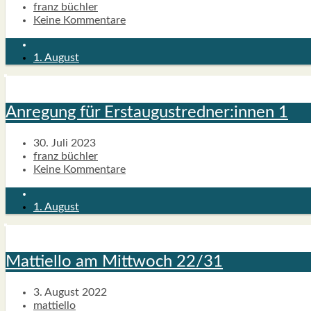
franz büchler
Keine Kommentare
1. August
Anre­gung für Erstaugustredner:innen 1
30. Juli 2023
franz büchler
Keine Kommentare
1. August
Mat­ti­el­lo am Mitt­woch 22/31
3. August 2022
mattiello