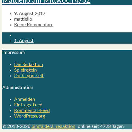
Mat­ti­el­lo am Mitt­woch 4/32
9. August 2017
mattiello
Keine Kommentare
1. August
Impres­sum
Die Redak­ti­on
Spiel­re­geln
Do-it-your­s­elf
Admi­nis­tra­ti­on
Anmelden
Eintrags-Feed
Kommentar-Feed
WordPress.org
© 2013-2026
birsfälder.li redaktion
, online seit 4723 Tagen