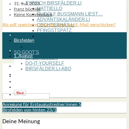
TYPISCH BIRSFÄLDER.LI
31. Juli 2023
MATTIELLO
franz büchler
RUDOLF BUSS­MANN LIEST…
Keine Kommentare
ADVÄNTSKALÄNDER.LI
Als pdf speichern, drucken oder per E-Mail verschicken?
OSCHTERHÄS.LI
PFINGST­SPATZ
RENÉ REGEN­ASS LIEST…
Birsfelden
ECK­HARDS LYRIK­ECKE
IN EIGE­NER SACHE
SO GOOT’S
1. August
SPIEL­RE­GELN
DO-IT-YOUR­S­ELF
BIRSFÄLDER.LI-ABO
SHOUT­BOX
Anregung für Erstaugustredner:innen 5
Birsfelden von hinten 23/1
Deine Meinung