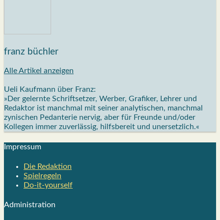
franz büchler
Alle Artikel anzeigen
Ueli Kaufmann über Franz:
»Der gelernte Schriftsetzer, Werber, Grafiker, Lehrer und
Redaktor ist manchmal mit seiner analytischen, manchmal
zynischen Pedanterie nervig, aber für Freunde und/oder
Kollegen immer zuverlässig, hilfsbereit und unersetzlich.«
Impres­sum
Die Redak­ti­on
Spiel­re­geln
Do-it-your­s­elf
Admi­nis­tra­ti­on