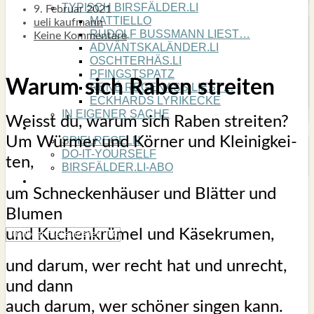
TYPISCH BIRSFÄLDER.LI
9. Februar 2021
MATTIELLO
ueli kaufmann
RUDOLF BUSS­MANN LIEST…
Keine Kommentare
ADVÄNTSKALÄNDER.LI
OSCHTERHÄS.LI
PFINGST­SPATZ
War­um sich Raben strei­ten
RENÉ REGEN­ASS LIEST…
ECK­HARDS LYRIK­ECKE
IN EIGE­NER SACHE
Weisst du, war­um sich Raben strei­ten?
SO GOOT’S
Um Wür­mer und Kör­ner und Klei­nig­kei­
SPIEL­RE­GELN
DO-IT-YOUR­S­ELF
ten,
BIRSFÄLDER.LI-ABO
SHOUT­BOX
um Schne­cken­häu­ser und Blät­ter und
Blu­men
und Kuchen­krü­mel und Käse­kru­men,
und dar­um, wer recht hat und unrecht,
und dann
auch dar­um, wer schö­ner sin­gen kann.