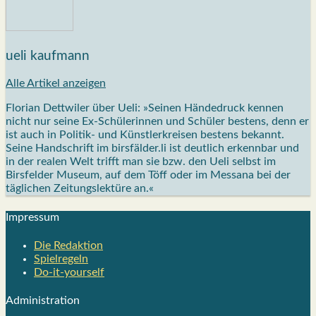
ueli kaufmann
Alle Artikel anzeigen
Florian Dettwiler über Ueli: »Seinen Händedruck kennen
nicht nur seine Ex-Schülerinnen und Schüler bestens, denn er
ist auch in Politik- und Künstlerkreisen bestens bekannt.
Seine Handschrift im birsfälder.li ist deutlich erkennbar und
in der realen Welt trifft man sie bzw. den Ueli selbst im
Birsfelder Museum, auf dem Töff oder im Messana bei der
täglichen Zeitungslektüre an.«
Impres­sum
Die Redak­ti­on
Spiel­re­geln
Do-it-your­s­elf
Admi­nis­tra­ti­on