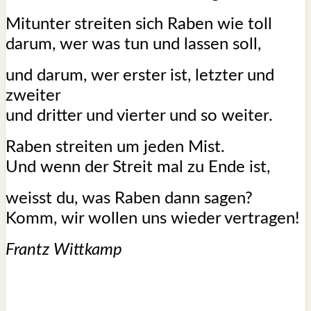
Mit­un­ter strei­ten sich Raben wie toll
dar­um, wer was tun und las­sen soll,
und dar­um, wer ers­ter ist, letz­ter und
zwei­ter
und drit­ter und vier­ter und so wei­ter.
Raben strei­ten um jeden Mist.
Und wenn der Streit mal zu Ende ist,
weisst du, was Raben dann sagen?
Komm, wir wol­len uns wie­der ver­tra­gen!
Frantz Witt­kamp