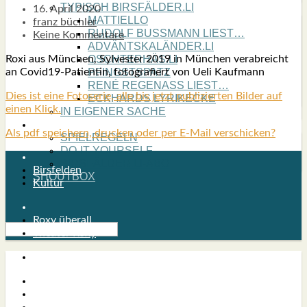
TYPISCH BIRSFÄLDER.LI
16. April 2020
MATTIELLO
franz büchler
RUDOLF BUSS­MANN LIEST…
Keine Kommentare
ADVÄNTSKALÄNDER.LI
Roxi aus Mün­chen, Syl­ves­ter 2019 in Mün­chen ver­ab­reicht
OSCHTERHÄS.LI
an Covi­d19-Pati­en­tin, foto­gra­fiert von Ueli Kauf­mann
PFINGST­SPATZ
RENÉ REGEN­ASS LIEST…
Dies ist eine Foto­se­rie, alle bis jetzt publi­zier­ten Bil­der auf
ECK­HARDS LYRIK­ECKE
einen Klick.
IN EIGE­NER SACHE
SO GOOT’S
Als pdf speichern, drucken oder per E-Mail verschicken?
SPIEL­RE­GELN
DO-IT-YOUR­S­ELF
BIRSFÄLDER.LI-ABO
Birsfelden
SHOUT­BOX
Kultur
Roxy überall
Theater Roxy