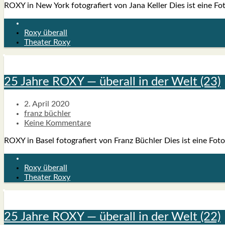
ROXY in New York foto­gra­fiert von Jana Kel­ler Dies ist eine Foto­s
Roxy überall
Theater Roxy
25 Jah­re ROXY — über­all in der Welt (23)
2. April 2020
franz büchler
Keine Kommentare
ROXY in Basel foto­gra­fiert von Franz Büch­ler Dies ist eine Foto­se­
Roxy überall
Theater Roxy
25 Jah­re ROXY — über­all in der Welt (22)