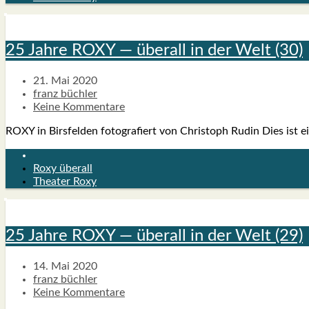
25 Jah­re ROXY — über­all in der Welt (30)
21. Mai 2020
franz büchler
Keine Kommentare
ROXY in Birs­fel­den foto­gra­fiert von Chris­toph Rudin Dies ist eine
Roxy überall
Theater Roxy
25 Jah­re ROXY — über­all in der Welt (29)
14. Mai 2020
franz büchler
Keine Kommentare