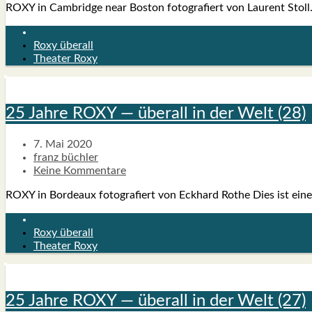
ROXY in Cam­bridge near Bos­ton foto­gra­fiert von Lau­rent Stoll. D
Roxy überall
Theater Roxy
25 Jah­re ROXY — über­all in der Welt (28)
7. Mai 2020
franz büchler
Keine Kommentare
ROXY in Bor­deaux foto­gra­fiert von Eck­hard Rothe Dies ist eine Fot
Roxy überall
Theater Roxy
25 Jah­re ROXY — über­all in der Welt (27)