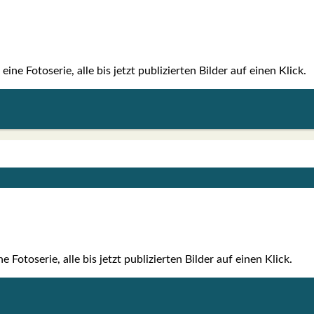
e Foto­se­rie, alle bis jetzt publi­zier­ten Bil­der auf einen Klick.
 Foto­se­rie, alle bis jetzt publi­zier­ten Bil­der auf einen Klick.