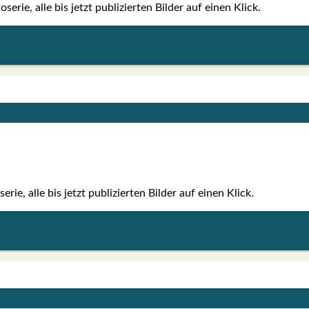
e­rie, alle bis jetzt publi­zier­ten Bil­der auf einen Klick.
rie, alle bis jetzt publi­zier­ten Bil­der auf einen Klick.