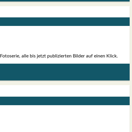
o­se­rie, alle bis jetzt publi­zier­ten Bil­der auf einen Klick.