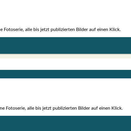
to­se­rie, alle bis jetzt publi­zier­ten Bil­der auf einen Klick.
oto­se­rie, alle bis jetzt publi­zier­ten Bil­der auf einen Klick.