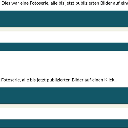
ies war eine Foto­se­rie, alle bis jetzt publi­zier­ten Bil­der auf ein
o­se­rie, alle bis jetzt publi­zier­ten Bil­der auf einen Klick.