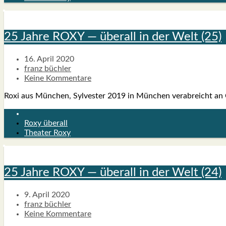
25 Jah­re ROXY — über­all in der Welt (25)
16. April 2020
franz büchler
Keine Kommentare
Roxi aus Mün­chen, Syl­ves­ter 2019 in Mün­chen ver­ab­reicht an Covi
Roxy überall
Theater Roxy
25 Jah­re ROXY — über­all in der Welt (24)
9. April 2020
franz büchler
Keine Kommentare