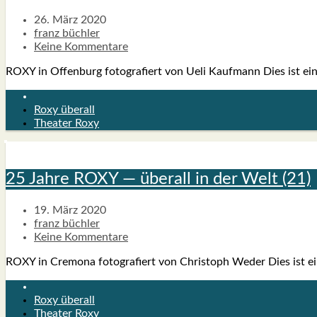
26. März 2020
franz büchler
Keine Kommentare
ROXY in Offen­burg foto­gra­fiert von Ueli Kauf­mann Dies ist eine Fo
Roxy überall
Theater Roxy
25 Jah­re ROXY — über­all in der Welt (21)
19. März 2020
franz büchler
Keine Kommentare
ROXY in Cre­mo­na foto­gra­fiert von Chris­toph Weder Dies ist eine F
Roxy überall
Theater Roxy