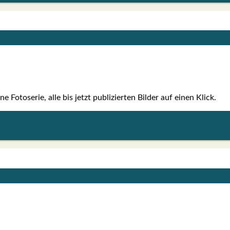
 Foto­se­rie, alle bis jetzt publi­zier­ten Bil­der auf einen Klick.