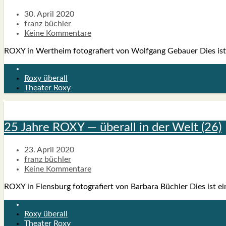
30. April 2020
franz büchler
Keine Kommentare
ROXY in Wert­heim foto­gra­fiert von Wolf­gang Gebau­er Dies ist ein
Roxy überall
Theater Roxy
25 Jah­re ROXY — über­all in der Welt (26)
23. April 2020
franz büchler
Keine Kommentare
ROXY in Flens­burg foto­gra­fiert von Bar­ba­ra Büch­ler Dies ist eine
Roxy überall
Theater Roxy