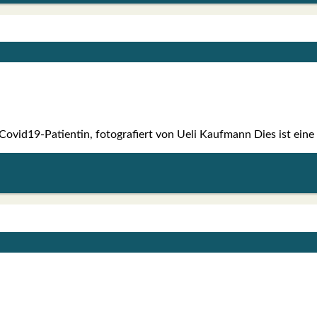
­­d19-Pati­en­­tin, foto­gra­fiert von Ueli Kauf­mann Dies ist eine Fot