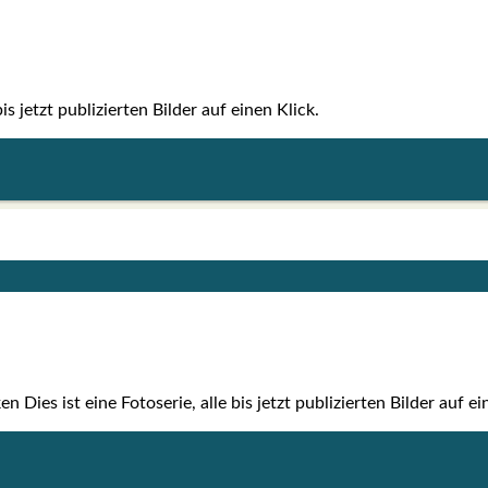
is jetzt publi­zier­ten Bil­der auf einen Klick.
n Dies ist eine Foto­se­rie, alle bis jetzt publi­zier­ten Bil­der auf e