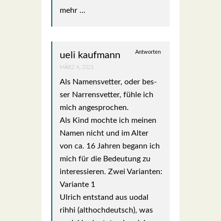
mehr …
Antworten
ueli kaufmann
MÄRZ 6, 2021
Als Namens­vet­ter, oder bes­
ser Nar­ren­svet­ter, füh­le ich
mich ange­spro­chen.
Als Kind moch­te ich mei­nen
Namen nicht und im Alter
von ca. 16 Jah­ren begann ich
mich für die Bedeu­tung zu
inter­es­sie­ren. Zwei Vari­an­ten:
Vari­an­te 1
Ulrich ent­stand aus uodal
rihhi (alt­hoch­deutsch), was