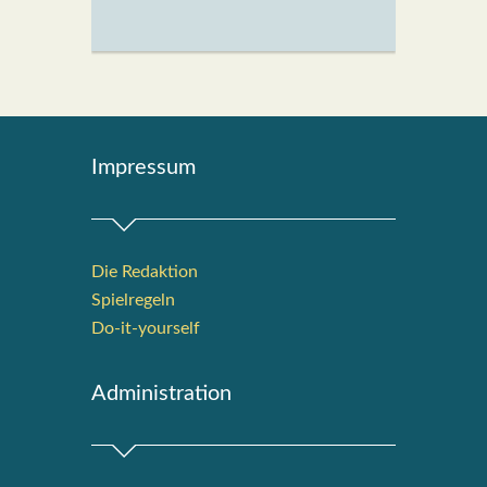
Impres­sum
Die Redak­ti­on
Spiel­re­geln
Do-it-your­s­elf
Admi­nis­tra­ti­on