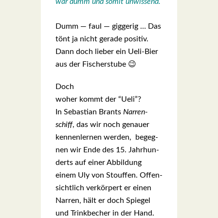
war dumm und somit unwis­send.
Dumm — faul — gig­ge­rig … Das
tönt ja nicht gera­de posi­tiv.
Dann doch lie­ber ein Ueli-Bier
aus der Fischer­stu­be 😉
Doch
woher kommt der “Ueli”?
In Sebas­ti­an Brants
Nar­ren­
schiff
, das wir noch genau­er
ken­nen­ler­nen wer­den, begeg­
nen wir Ende des 15. Jahr­hun­
derts auf einer Abbil­dung
einem Uly von Stouf­fen. Offen­
sicht­lich ver­kör­pert er einen
Nar­ren, hält er doch Spie­gel
und Trink­be­cher in der Hand.