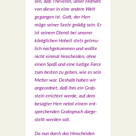
sen, daß Thé­ven­in, unser Hof­narr,
von die­ser in eine ande­re Welt
gegan­gen ist. Gott, der Herr
möge sei­ner See­le gnä­dig sein. Er
ist sei­nem Dienst bei unse­rer
könig­li­chen Hoheit stets getreu­
lich nach­ge­kom­men und woll­te
nicht ein­mal hin­schei­den, ohne
einen Spaß und eine lus­ti­ge Far­ce
zum bes­ten zu geben, wie es sein
Metier war. Des­halb haben wir
ange­ord­net, daß ihm ein Grab­
stein errich­tet wer­de, auf dem
besag­ter Herr nebst einem ent­
spre­chen­den Grab­spruch dar­ge­
stellt wer­den soll.
Da nun durch das Hin­schei­den