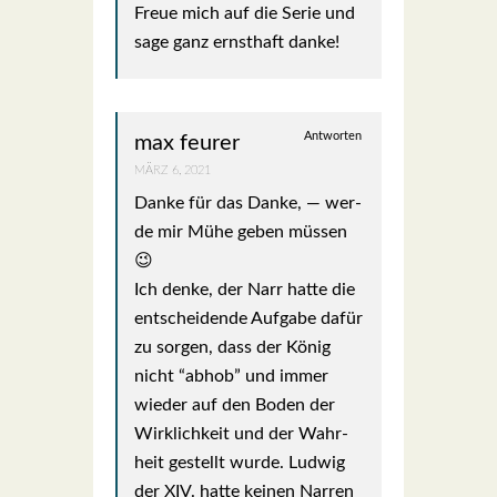
Freue mich auf die Serie und
sage ganz ernst­haft dan­ke!
Antworten
max feurer
MÄRZ 6, 2021
Dan­ke für das Dan­ke, — wer­
de mir Mühe geben müs­sen
😉
Ich den­ke, der Narr hat­te die
ent­schei­den­de Auf­ga­be dafür
zu sor­gen, dass der König
nicht “abhob” und immer
wie­der auf den Boden der
Wirk­lich­keit und der Wahr­
heit gestellt wur­de. Lud­wig
der XIV. hat­te kei­nen Nar­ren