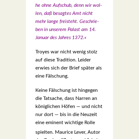
he ohne Auf­schub, denn wir wol­
len, daß besag­tes Amt nicht
mehr lan­ge frei­steht. Geschrie­
ben in unse­rem Palast am 14.
Janu­ar des Jah­res 1372.«
Troyes war nicht wenig stolz
auf die­se Tra­di­ti­on. Lei­der
erwies sich der Brief spä­ter als
eine Fäl­schung.
Kei­ne Fäl­schung ist hin­ge­gen
die Tat­sa­che, dass Nar­ren an
könig­li­chen Höfen — und nicht
nur dort — bis in die Neu­zeit
eine
emi­nent wich­ti­ge Rol­le
spiel­ten. Mau­rice Lever, Autor