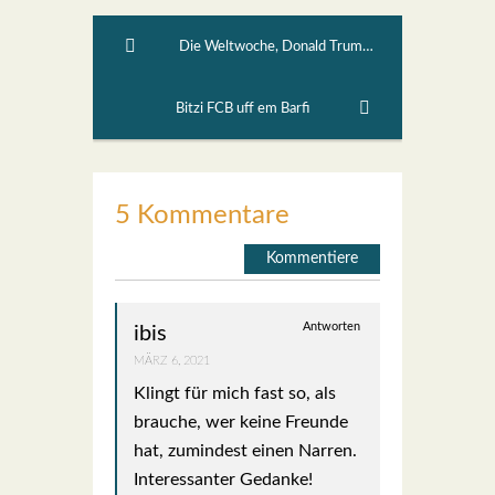
Die Weltwoche, Donald Trump und alternative Wahrheiten - eine Analyse 7
Bitzi FCB uff em Barfi
5 Kommentare
Kommentiere
Antworten
ibis
MÄRZ 6, 2021
Klingt für mich fast so, als
brau­che, wer kei­ne Freun­de
hat, zumin­dest einen Nar­ren.
Inter­es­san­ter Gedan­ke!