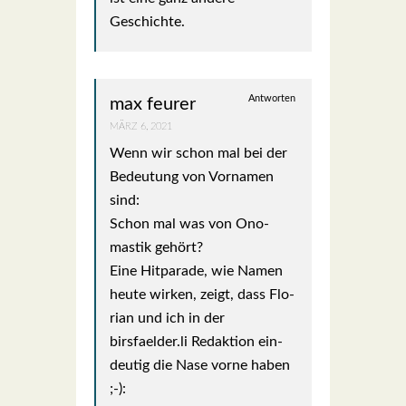
Geschich­te.
Antworten
max feurer
MÄRZ 6, 2021
Wenn wir schon mal bei der
Bedeu­tung von Vor­na­men
sind:
Schon mal was von Ono­
mastik gehört?
Eine Hit­pa­ra­de, wie Namen
heu­te wir­ken, zeigt, dass Flo­
ri­an und ich in der
birsfaelder.li Redak­ti­on ein­
deu­tig die Nase vor­ne haben
;-):