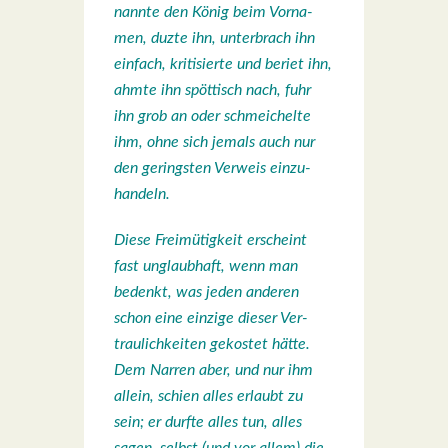
nann­te den König beim Vor­na­
men, duz­te ihn, unter­brach ihn
ein­fach, kri­ti­sier­te und beriet ihn,
ahm­te ihn spöt­tisch nach, fuhr
ihn grob an oder schmei­chel­te
ihm, ohne sich jemals auch nur
den gerings­ten Ver­weis ein­zu­
han­deln.
Die­se Frei­mü­tig­keit erscheint
fast unglaub­haft, wenn man
bedenkt, was jeden ande­ren
schon eine ein­zi­ge die­ser Ver­
trau­lich­kei­ten gekos­tet hät­te.
Dem Nar­ren aber, und nur ihm
allein, schien alles erlaubt zu
sein; er durf­te alles tun, alles