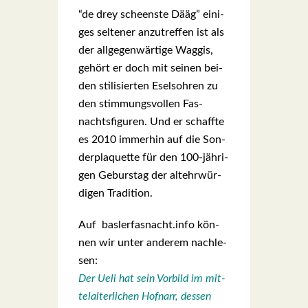
“de drey scheens­te Dääg” eini­
ges sel­te­ner anzu­tref­fen ist als
der all­ge­gen­wär­ti­ge Wag­gis,
gehört er doch mit sei­nen bei­
den sti­li­sier­ten Esels­oh­ren zu
den stim­mungs­vol­len Fas­
nachts­fi­gu­ren. Und er schaff­te
es 2010 immer­hin auf die Son­
der­plaquet­te für den 100-jäh­ri­
gen Geburs­tag der alt­ehr­wür­
di­gen Tra­di­ti­on.
Auf baslerfasnacht.info kön­
nen wir unter ande­rem nach­le­
sen:
Der Ueli hat sein Vor­bild im mit­
tel­al­ter­li­chen Hof­narr, des­sen