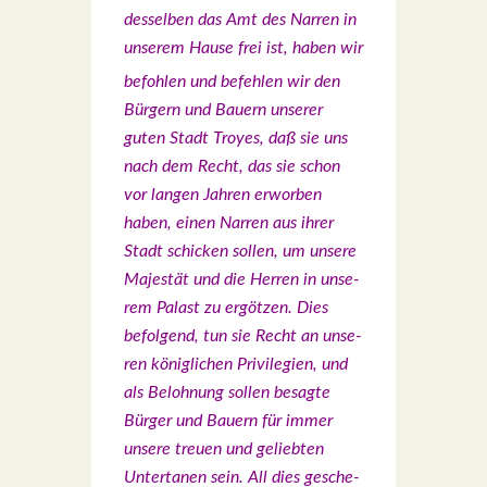
des­sel­ben das Amt des Nar­ren in
unse­rem Hau­se frei ist, haben wir
befoh­len und befeh­len wir den
Bür­gern und Bau­ern unse­rer
guten Stadt Troyes, daß sie uns
nach dem Recht, das sie schon
vor lan­gen Jah­ren erwor­ben
haben, einen Nar­ren aus ihrer
Stadt schi­cken sol­len, um unse­re
Majes­tät und die Her­ren in unse­
rem Palast zu ergöt­zen. Dies
befol­gend, tun sie Recht an unse­
ren könig­li­chen Pri­vi­le­gi­en, und
als Beloh­nung sol­len besag­te
Bür­ger und Bau­ern für immer
unse­re treu­en und gelieb­ten
Unter­ta­nen sein. All dies gesche­