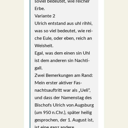
soviel bedeu­tet, wie rei­cher
Erbe.
Vari­an­te 2
Ulrich ent­stand aus uhl rihhi,
was so viel bedeu­tet, wie rei­
che Eule, oder eben, reich an
Weis­heit.
Egal, was dem einen sin Uhl
ist dem ande­ren sin Nach­ti­
gall.
Zwei Bemer­kun­gen am Rand:
Mein ers­ter akti­ver Fas­
nachts­auf­tritt war als „Ueli“,
und dass der Namens­tag des
Bischofs Ulrich von Augs­burg
(um 950 n.Chr.), spä­ter hei­lig
gespro­chen, der 1. August ist,
ist eine ganz ande­re