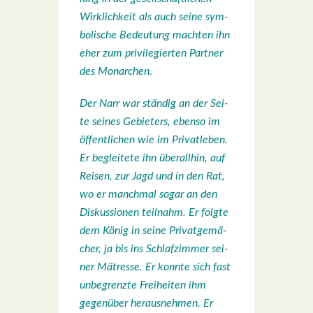
Wirk­lich­keit als auch sei­ne sym­
bo­li­sche Bedeu­tung mach­ten ihn
eher zum pri­vi­le­gier­ten Part­ner
des Mon­ar­chen.
Der Narr war stän­dig an der Sei­
te sei­nes Gebie­ters, eben­so im
öffent­li­chen wie im Pri­vat­le­ben.
Er beglei­te­te ihn über­all­hin, auf
Rei­sen, zur Jagd und in den Rat,
wo er manch­mal sogar an den
Dis­kus­sio­nen teil­nahm. Er folg­te
dem König in sei­ne Pri­vat­ge­mä­
cher, ja bis ins Schlaf­zim­mer sei­
ner Mätres­se. Er konn­te sich fast
unbe­grenz­te Frei­hei­ten ihm
gegen­über her­aus­neh­men. Er