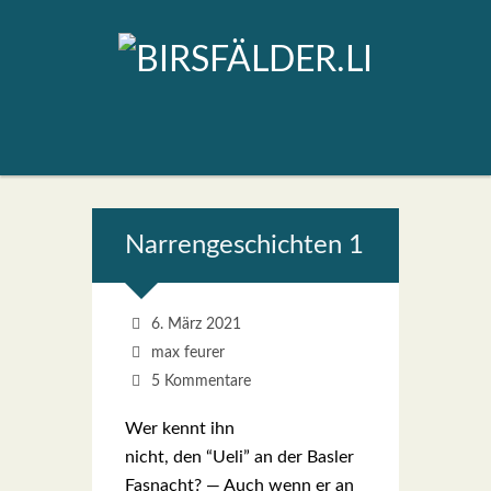
Nar­ren­ge­schich­ten 1
6. März 2021
max feurer
5 Kommentare
Wer kennt ihn
nicht, den “Ueli” an der Bas­ler
Fas­nacht? — Auch wenn er an