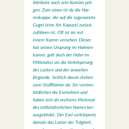
Attri­bu­te auch sein Kos­tüm prä­
gen. Zum einen ist da die Nar­
ren­kap­pe, die auf die soge­nann­te
Gugel (eine Art Kapu­ze) zurück­
zu­füh­ren ist. Oft ist sie mit
einem Kamm ver­se­hen. Die­ser
hat sei­nen Ursprung im Hah­nen­
kamm, galt doch der Hahn im
Mit­tel­al­ter als die Ver­kör­pe­rung
des Las­ters und der sexu­el­len
Begier­de. Seit­lich davon ste­hen
zwei Stoff­hör­ner ab. Sie ver­sinn­
bild­li­chen die Esels­oh­ren und
haben sich als wei­te­res Merk­mal
des mit­tel­al­ter­li­chen Nar­ren her­
aus­ge­bil­det. Der Esel ver­kör­per­te
damals das Las­ter der Träg­heit,