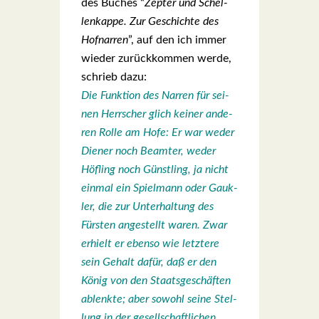
des Buches “
Zep­ter und Schel­
len­kap­pe. Zur Geschich­te des
Hof­nar­ren
”, auf den ich immer
wie­der zurück­kom­men wer­de,
schrieb dazu:
Die Funk­ti­on des Nar­ren für sei­
nen Herr­scher glich kei­ner ande­
ren Rol­le am Hofe: Er war weder
Die­ner noch Beam­ter, weder
Höf­ling noch Günst­ling, ja nicht
ein­mal ein Spiel­mann oder Gauk­
ler, die zur Unter­hal­tung des
Fürs­ten ange­stellt waren. Zwar
erhielt er eben­so wie letz­te­re
sein Gehalt dafür, daß er den
König von den Staats­ge­schäf­ten
ablenk­te; aber sowohl sei­ne Stel­
lung in der gesell­schaft­li­chen