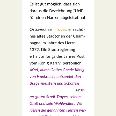
Es ist gut mög­lich, dass sich
dar­aus die Bezeich­nung “Ueli”
für einen Nar­ren abge­lei­tet hat.
Orts­wech­sel:
Troyes
, ein schö­
nes altes Städt­chen der Cham­
pa­gne im Jah­re des Herrn
1372. Die Stadt­re­gie­rung
erhält anfangs des Jah­res Post
vom König Karl V. per­sön­lich:
»Karl, durch Got­tes Gna­de König
von Frank­reich, ent­sen­det den
Bür­ger­meis­tern und Schöf­fen
unse­
rer guten Stadt Troyes, sei­nen
Gruß und sein Wohl­wol­len. Wir
las­sen die genann­ten Her­ren wis­