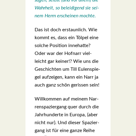
sagen, selbst (und vor allem) die
Wahr­heit, so belei­di­gend sie sei­
nem Herrn erschei­nen moch­te.
Das ist doch erstaun­lich. Wie
kommt es, dass ein Töl­pel eine
sol­che Posi­ti­on inne­hat­te?
Oder war der Hof­narr viel­
leicht gar kei­ner!? Wie uns die
Geschich­ten um Till Eulen­spie­
gel auf­zei­gen, kann ein Narr ja
auch ganz schön geris­sen sein!
Will­kom­men auf mei­nem Nar­
ren­spa­zier­gang quer durch die
Jahr­hun­der­te in Euro­pa, (aber
nicht nur). Und die­ser Spa­zier­
gang ist für eine gan­ze Rei­he