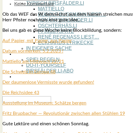
TYPISCH BIRSFÄLDER.LI
Keine Kommentare
MATTIELLO
Ob das WEF das W dem­nächst aus dem Namen strei­chen muss? Da 
RUDOLF BUSS­MANN LIEST…
Herr Pfis­ter noch­mals eine gute Idee…
ADVÄNTSKALÄNDER.LI
OSCHTERHÄS.LI
Bei uns gab es die­se Woche kei­ne Block­blil­dung, son­dern:
PFINGST­SPATZ
RENÉ REGEN­ASS LIEST…
Auf Papier, mit Papier, aus Papier
ECK­HARDS LYRIK­ECKE
IN EIGE­NER SACHE
Datum vor­mer­ken: 5.2.2023 !
SO GOOT’S
SPIEL­RE­GELN
Mat­ti­el­lo am Mitt­woch 22/21
DO-IT-YOUR­S­ELF
BIRSFÄLDER.LI-ABO
Die Schweiz in Euro­pa 48
SHOUT­BOX
Der dau­men­lo­se Ver­miss­te wur­de gefun­den!
Die Reichs­idee 43
Aus­stel­lung im Muse­um: Schät­ze ber­gen
Fritz Brup­ba­cher — Revo­lu­tio­när zwi­schen allen Stüh­len 19
Gute Lek­tü­re und einen schö­nen Sonn­tag.