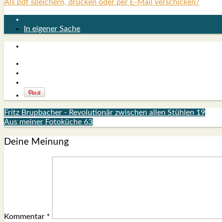
Als pdf speichern, drucken oder per E-Mail verschicken?
In eigener Sache
Fritz Brupbacher - Revolutionär zwischen allen Stühlen 19
Aus meiner Fotoküche 63
Deine Meinung
Kommentar
*