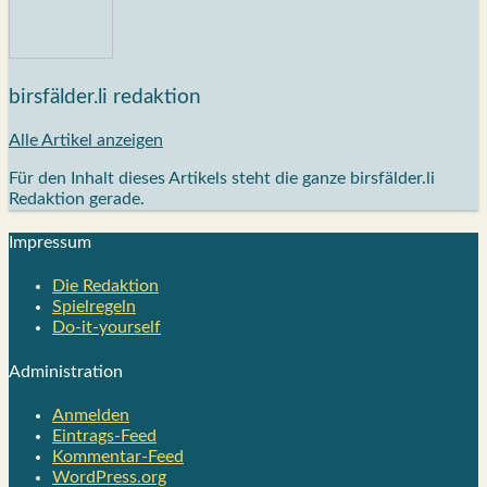
birsfälder.li redaktion
Alle Artikel anzeigen
Für den Inhalt dieses Artikels steht die ganze birsfälder.li
Redaktion gerade.
Impres­sum
Die Redak­ti­on
Spiel­re­geln
Do-it-your­s­elf
Admi­nis­tra­ti­on
Anmelden
Eintrags-Feed
Kommentar-Feed
WordPress.org