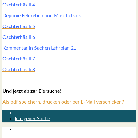
Oschterhäs.li 4
Depo­nie Feld­re­ben und Muschel­kalk
Oschterhäs.li 5
Oschterhäs.li 6
Kom­men­tar in Sachen Lehr­plan 21
Oschterhäs.li 7
Oschterhäs.li 8
Und jetzt ab zur Eier­su­che!
Als pdf speichern, drucken oder per E-Mail verschicken?
In eigener Sache