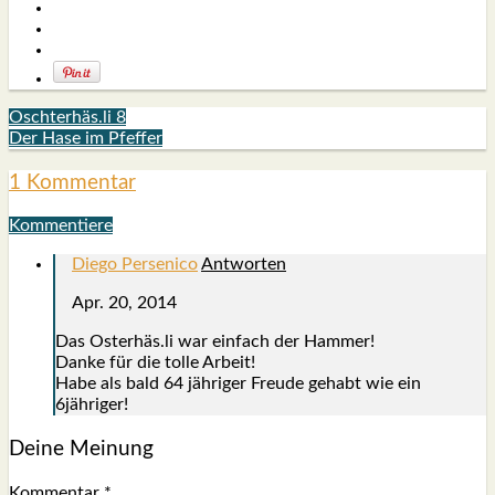
Oschterhäs.li 8
Der Hase im Pfeffer
1 Kommentar
Kommentiere
Diego Persenico
Antworten
Apr. 20, 2014
Das Osterhäs.li war ein­fach der Ham­mer!
Dan­ke für die tol­le Arbeit!
Habe als bald 64 jäh­ri­ger Freu­de gehabt wie ein
6jähriger!
Deine Meinung
Kommentar
*