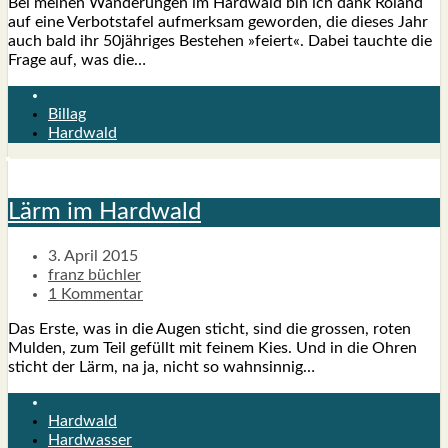
Bei mei­nen Wan­de­run­gen im Hard­wald bin ich dank Roland
auf eine Ver­bots­ta­fel auf­merk­sam gewor­den, die die­ses Jahr
auch bald ihr 50jähriges Bestehen »fei­ert«. Dabei tauch­te die
Fra­ge auf, was die…
Billag
Hardwald
Lärm im Hard­wald
3. April 2015
franz büchler
1 Kommentar
Das Ers­te, was in die Augen sticht, sind die gros­sen, roten
Mul­den, zum Teil gefüllt mit fei­nem Kies. Und in die Ohren
sticht der Lärm, na ja, nicht so wahn­sin­nig…
Hardwald
Hardwasser