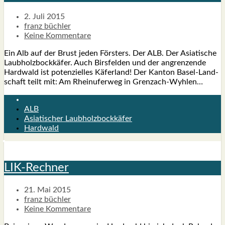
2. Juli 2015
franz büchler
Keine Kommentare
Ein Alb auf der Brust jeden Förs­ters. Der ALB. Der Asia­ti­sche
Laub­holz­bock­kä­fer. Auch Birs­fel­den und der angren­zen­de
Hard­wald ist poten­zi­el­les Käfer­land! Der Kan­ton Basel-Lan­d­­
schaft teilt mit: Am Rhein­ufer­weg in Gren­z­ach-Wyh­­len…
ALB
Asiatischer Laubholzbockkäfer
Hardwald
LIK-Rech­ner
21. Mai 2015
franz büchler
Keine Kommentare