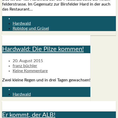
fel­d­er­stras­se. Im Gegen­satz zur Birs­fel­der Hard in der auch
das Restau­rant…
Hardwald
Robidog und Grüsel
Hard­wald: Die Pil­ze kom­men!
20. August 2015
franz büchler
Keine Kommentare
Zwei klei­ne Regen und in drei Tagen gewach­sen!
Hardwald
Er kommt, der ALB!