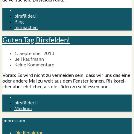
birsfälder.li
Blog
mitmachen
Guten Tag Birs­fel­den!
1. September 2013
ueli kaufmann
Keine Kommentare
Vor­ab: Es wird nicht zu ver­mei­den sein, dass wir uns das eine
oder ande­re Mal zu weit aus dem Fens­ter leh­nen. Risi­ko­rei­
cher aber ehr­li­cher, als die Läden zu schlies­sen und…
birsfälder.li
Medium
Impres­sum
Die Redak­ti­on