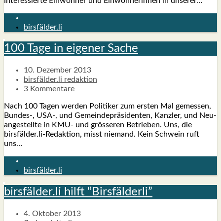
inter­es­sier­te Ein­woh­ner und Ein­woh­ne­rin­nen in unse­rer…
birsfälder.li
100 Tage in eige­ner Sache
10. Dezember 2013
birsfälder.li redaktion
3 Kommentare
Nach 100 Tagen wer­den Poli­ti­ker zum ers­ten Mal gemes­sen,
Bundes‑, USA‑, und Gemein­de­prä­si­den­ten, Kanz­ler, und Neu­
an­ge­stell­te in KMU- und grös­se­ren Betrie­ben. Uns, die
birsfälder.li-Redaktion, misst nie­mand. Kein Schwein ruft
uns…
birsfälder.li
birsfälder.li hilft “Birs­fäl­der­li”
4. Oktober 2013