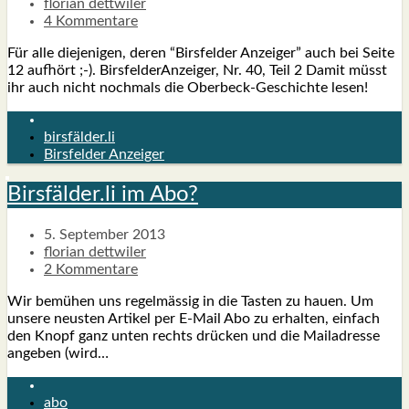
florian dettwiler
4 Kommentare
Für alle die­je­ni­gen, deren “Birs­fel­der Anzei­ger” auch bei Sei­te
12 auf­hört ;-). Birs­fel­der­An­zei­ger, Nr. 40, Teil 2 Damit müsst
ihr auch nicht noch­mals die Ober­­beck-Geschich­­te lesen!
birsfälder.li
Birsfelder Anzeiger
Birsfälder.li im Abo?
5. September 2013
florian dettwiler
2 Kommentare
Wir bemü­hen uns regel­mäs­sig in die Tas­ten zu hau­en. Um
unse­re neus­ten Arti­kel per E‑Mail Abo zu erhal­ten, ein­fach
den Knopf ganz unten rechts drü­cken und die Mail­adres­se
ange­ben (wird…
abo