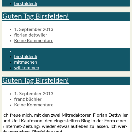
birsfälder.li
Guten Tag Birs­fel­den!
1. September 2013
florian dettwiler
Keine Kommentare
birsfälder.li
mitmachen
willkommen
Guten Tag Birs­fel­den!
1. September 2013
franz büchler
Keine Kommentare
Ich freue mich, mit den zwei Mit­re­dak­to­ren Flo­ri­an Dett­wi­ler
und Ueli Kauf­mann, den ein­ge­stell­ten Blog in der Form einer
»Inter­­net-Zei­­tung« wie­der etwas auf­le­ben zu las­sen. Ich wer­
de ver­su­chen, Birs­fel­den und…