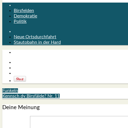
Birsfelden
Demokratie
Politik
Neue Ortsdurchfahrt
Stautobahn in der Hard
Funkeln
Kennsch dy Birsfälde? Nr. 11
Deine Meinung