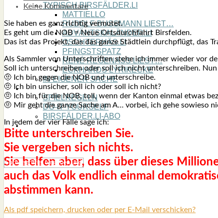
TYPISCH BIRSFÄLDER.LI
Keine Kommentare
MATTIELLO
Sie haben es ganz rich­tig ver­mu­tet.
RUDOLF BUSS­MANN LIEST…
Es geht um die NOB = Neue Orts­durch­fahrt Birs­fel­den.
ADVÄNTSKALÄNDER.LI
Das ist das Pro­jekt, das das gan­ze Städt­lein durch­pflügt, das
OSCHTERHÄS.LI
PFINGST­SPATZ
Als Samm­ler von Unter­schrif­ten ste­he ich immer wie­der vor d
RENÉ REGEN­ASS LIEST…
Soll ich unter­schrei­ben oder soll ich nicht unter­schrei­ben. Nun d
ECK­HARDS LYRIK­ECKE
🤨 Ich bin gegen die NOB und unter­schrei­be.
IN EIGE­NER SACHE
🤨 Ich bin unsi­cher, soll ich oder soll ich nicht?
SO GOOT’S
🤨 Ich bin für die NOB, toll, wenn der Kan­ton ein­mal etwas bez
SPIEL­RE­GELN
🤨 Mir geht die gan­ze Sache am A… vor­bei, ich gehe sowie­so n
DO-IT-YOUR­S­ELF
BIRSFÄLDER.LI-ABO
In jedem der vier Fäl­le sage ich:
SHOUT­BOX
Bit­te unter­schrei­ben Sie.
Sie ver­ge­ben sich nichts.
Sie hel­fen aber, dass über die­ses Mil­lio­ne
auch das Volk end­lich ein­mal demo­kra­ti
abstim­men kann.
Als pdf speichern, drucken oder per E-Mail verschicken?