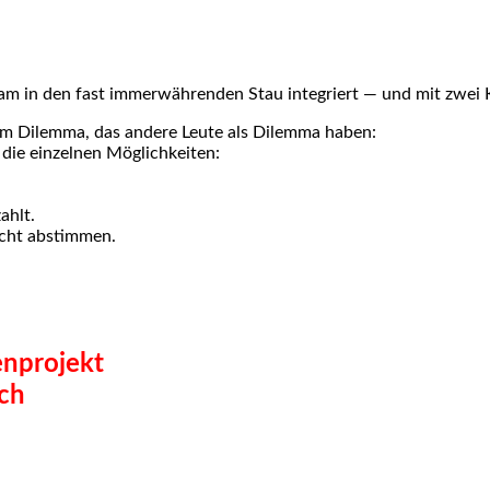
 Tram in den fast immer­wäh­ren­den Stau inte­griert — und mit zwei
em Dilem­ma, das ande­re Leu­te als Dilem­ma haben:
ie ein­zel­nen Mög­lich­kei­ten:
ahlt.
icht abstim­men.
n­pro­jekt
sch