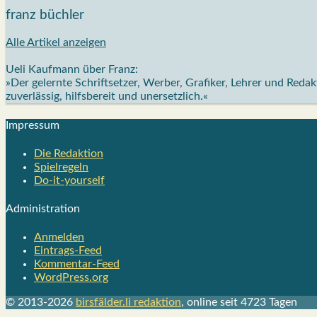
franz büchler
Alle Artikel anzeigen
Ueli Kaufmann über Franz:
»Der gelernte Schriftsetzer, Werber, Grafiker, Lehrer und Red
zuverlässig, hilfsbereit und unersetzlich.«
Impres­sum
Die Redak­ti­on
Spiel­re­geln
Do-it-your­s­elf
Admi­nis­tra­ti­on
Anmelden
Eintrags-Feed
Kommentar-Feed
WordPress.org
© 2013-2026
birsfälder.li redaktion
, online seit 4723 Tagen