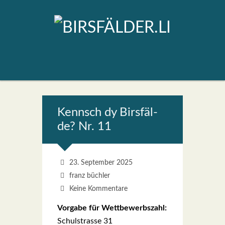
Kennsch dy Birs­fäl­
de? Nr. 11
23. September 2025
franz büchler
Keine Kommentare
Vor­ga­be für Wett­be­werbs­zahl:
Schul­stras­se 31