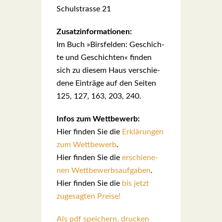
Schul­stras­se 21
Zusatz­in­for­ma­tio­nen:
Im Buch »Birs­fel­den: Geschich­
te und Geschich­ten« fin­den
sich zu die­sem Haus ver­schie­
de­ne Ein­trä­ge auf den Sei­ten
125, 127, 163, 203, 240.
Infos zum Wett­be­werb:
Hier fin­den Sie die
Erklä­run­gen
zum Wett­be­werb
.
Hier fin­den Sie die
erschie­ne­
nen Wett­be­werbs­auf­ga­ben
.
Hier fin­den Sie die
bis jetzt
zuge­sag­ten Prei­se!
Als pdf speichern, drucken