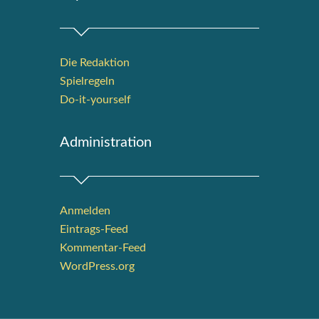
Die Redak­ti­on
Spiel­re­geln
Do-it-your­s­elf
Admi­nis­tra­ti­on
Anmelden
Eintrags-Feed
Kommentar-Feed
WordPress.org