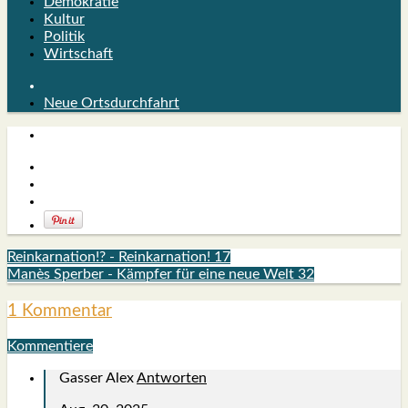
Demokratie
Kultur
Politik
Wirtschaft
Neue Ortsdurchfahrt
Reinkarnation!? - Reinkarnation! 17
Manès Sperber - Kämpfer für eine neue Welt 32
1 Kommentar
Kommentiere
Gasser Alex
Antworten