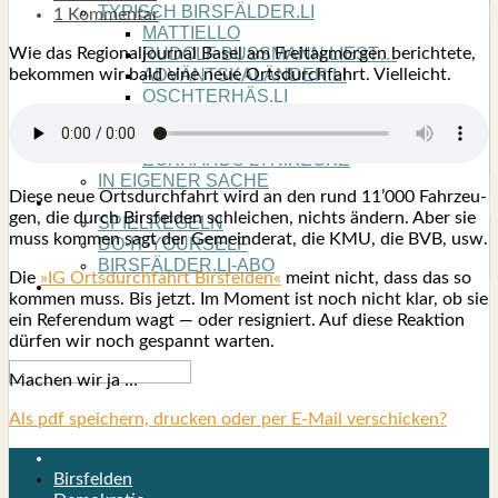
TYPISCH BIRSFÄLDER.LI
1 Kommentar
MATTIELLO
Wie das Regio­nal­jour­nal Basel am Frei­tag­mor­gen berich­te­te,
RUDOLF BUSS­MANN LIEST…
bekom­men wir bald eine neue Orts­durch­fahrt. Viel­leicht.
ADVÄNTSKALÄNDER.LI
OSCHTERHÄS.LI
PFINGST­SPATZ
RENÉ REGEN­ASS LIEST…
ECK­HARDS LYRIK­ECKE
IN EIGE­NER SACHE
Die­se neue Orts­durch­fahrt wird an den rund 11’000 Fahr­zeu­
SO GOOT’S
gen, die durch Birs­fel­den schlei­chen, nichts ändern. Aber sie
SPIEL­RE­GELN
muss kom­men sagt der Gemein­de­rat, die KMU, die BVB, usw.
DO-IT-YOUR­S­ELF
BIRSFÄLDER.LI-ABO
Die
»IG Orts­durch­fahrt Birs­fel­den«
meint nicht, dass das so
SHOUT­BOX
kom­men muss. Bis jetzt. Im Moment ist noch nicht klar, ob sie
ein Refe­ren­dum wagt — oder resi­gniert. Auf die­se Reak­ti­on
dür­fen wir noch gespannt war­ten.
Machen wir ja …
Als pdf speichern, drucken oder per E-Mail verschicken?
Birsfelden