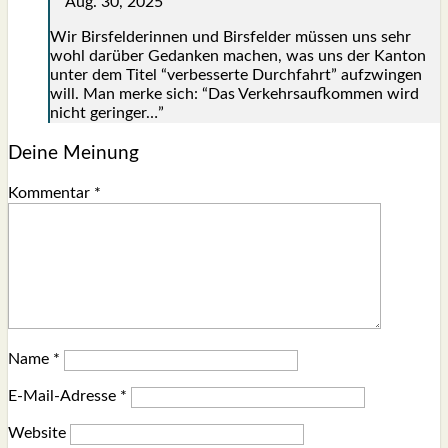
Aug. 30, 2025
Wir Birs­fel­de­rin­nen und Birs­fel­der müs­sen uns sehr
wohl dar­über Gedan­ken machen, was uns der Kan­ton
unter dem Titel “ver­bes­ser­te Durch­fahrt” auf­zwin­gen
will. Man mer­ke sich: “Das Ver­kehrs­auf­kom­men wird
nicht gerin­ger…”
Deine Meinung
Kommentar
*
Name
*
E-Mail-Adresse
*
Website