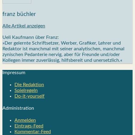
franz büchler
Alle Artikel anzeigen
Ueli Kaufmann über Franz:
»Der gelernte Schriftsetzer, Werber, Grafiker, Lehrer und
Redaktor ist manchmal mit seiner analytischen, manchmal
zynischen Pedanterie nervig, aber für Freunde und/oder
Kollegen immer zuverlässig, hilfsbereit und unersetzlich.«
Impres­sum
Die Redak­ti­on
Spiel­re­geln
Do-it-your­s­elf
Admi­nis­tra­ti­on
Anmelden
Eintrags-Feed
Kommentar-Feed