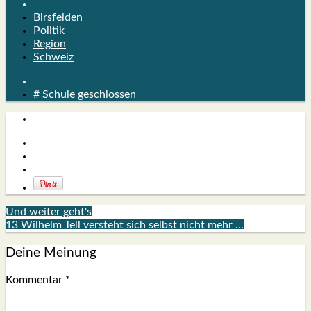
Birsfelden
Politik
Region
Schweiz
# Schule geschlossen
Und weiter geht's
13 Wilhelm Tell versteht sich selbst nicht mehr ...
Deine Meinung
Kommentar
*