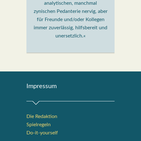
analytischen, manchmal
zynischen Pedanterie nervig, aber
für Freunde und/oder Kollegen
immer zuverlässig, hilfsbereit und
unersetzlich.«
Impres­sum
Die Redak­ti­on
Spiel­re­geln
Do-it-your­s­elf