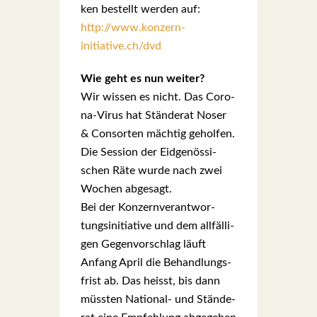
ken bestellt wer­den auf:
http://www.konzern-
initiative.ch/dvd
Wie geht es nun wei­ter?
Wir wis­sen es nicht. Das Coro­
na-Virus hat Stän­de­rat Noser
& Con­sor­ten mäch­tig gehol­fen.
Die Ses­si­on der Eid­ge­nös­si­
schen Räte wur­de nach zwei
Wochen abge­sagt.
Bei der Kon­zern­ver­ant­wor­
tungs­in­itia­ti­ve und dem all­fäl­li­
gen Gegen­vor­schlag läuft
Anfang April die Behand­lungs­
frist ab. Das heisst, bis dann
müssten Natio­nal- und Stän­de­