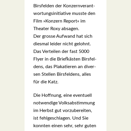
Birs­fel­den der Kon­zern­ver­ant­
wor­tungs­in­itia­ti­ve muss­te den
Film »Kon­zern Report« im
Thea­ter Roxy absa­gen.
Der gros­se Auf­wand hat sich
dies­mal lei­der nicht gelohnt.
Das Ver­tei­len der fast 5000
Fly­er in die Brief­käs­ten Birs­fel­
dens, das Pla­ka­tie­ren an diver­
sen Stel­len Birs­fel­dens, alles
für die Katz.
Die Hoff­nung, eine even­tu­ell
not­wen­di­ge Volks­ab­stim­mung
im Herbst gut vor­zu­be­rei­ten,
ist fehl­ge­schla­gen. Und Sie
konn­ten einen sehr, sehr guten