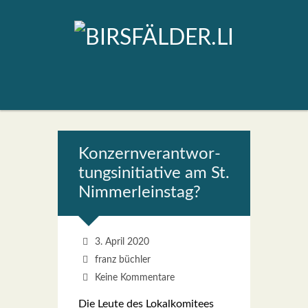
Kon­zern­ver­ant­wor­
tungs­in­itia­ti­ve am St.
Nim­mer­leins­tag?
3. April 2020
franz büchler
Keine Kommentare
Die Leu­te des Lokal­ko­mi­tees