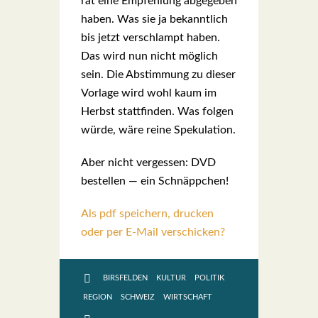
rat eine Emp­feh­lung abge­ge­ben
haben. Was sie ja bekannt­lich
bis jetzt ver­schlampt haben.
Das wird nun nicht mög­lich
sein. Die Abstim­mung zu die­ser
Vor­la­ge wird wohl kaum im
Herbst statt­fin­den. Was fol­gen
wür­de, wäre rei­ne Spe­ku­la­ti­on.
Aber nicht ver­ges­sen: DVD
bestel­len — ein Schnäpp­chen!
Als pdf speichern, drucken
oder per E-Mail verschicken?
BIRSFELDEN
KULTUR
POLITIK
REGION
SCHWEIZ
WIRTSCHAFT