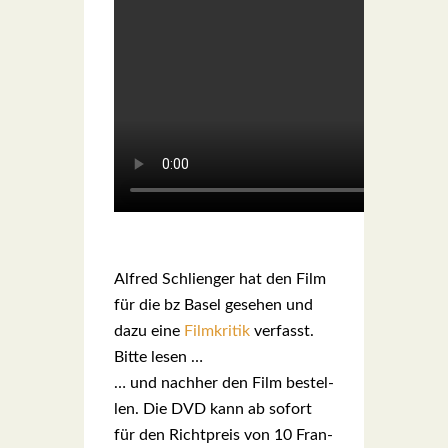
Alfred Schli­en­ger hat den Film
für die bz Basel gese­hen und
dazu eine
Film­kri­tik
ver­fasst.
Bit­te lesen …
… und nach­her den Film bestel­
len. Die DVD kann ab sofort
für den Richt­preis von 10 Fran­