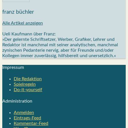
franz büchler
Alle Artikel anzeigen
Ueli Kaufmann über Franz:
»Der gelernte Schriftsetzer, Werber, Grafiker, Lehrer und
Redaktor ist manchmal mit seiner analytischen, manchmal
zynischen Pedanterie nervig, aber für Freunde und/oder
Kollegen immer zuverlässig, hilfsbereit und unersetzlich.«
Impres­sum
Die Redak­ti­on
Spiel­re­geln
Do-it-your­s­elf
Admi­nis­tra­ti­on
Anmelden
Eintrags-Feed
Kommentar-Feed