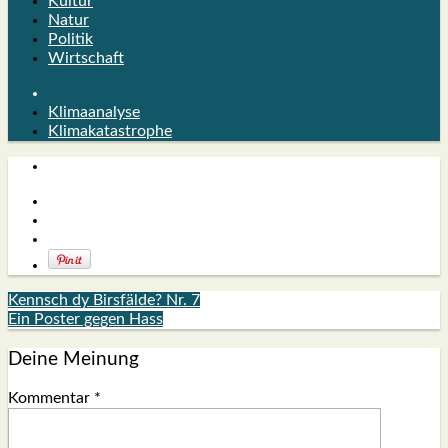
Kultur
Natur
Politik
Wirtschaft
Klimaanalyse
Klimakatastrophe
Kennsch dy Birsfälde? Nr. 7
Ein Poster gegen Hass
Deine Meinung
Kommentar
*