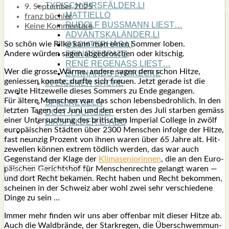
TYPISCH BIRSFÄLDER.LI
9. September 2025
MATTIELLO
franz büchler
RUDOLF BUSS­MANN LIEST…
Keine Kommentare
ADVÄNTSKALÄNDER.LI
So schön wie Ril­ke kann man einen Som­mer loben.
OSCHTERHÄS.LI
Ande­re wür­den sagen abge­dro­schen oder kit­schig.
PFINGST­SPATZ
RENÉ REGEN­ASS LIEST…
Wer die gros­se Wär­me, ande­re sagen dem schon Hit­ze,
ECK­HARDS LYRIK­ECKE
genies­sen konn­te, durf­te sich freu­en. Jetzt gera­de ist die
IN EIGE­NER SACHE
zwei­te Hit­ze­wel­le die­ses Som­mers zu Ende gegan­gen.
SO GOOT’S
Für älte­re Men­schen war das schon lebens­be­droh­lich. In den
SPIEL­RE­GELN
letz­ten Tagen des Juni und den ers­ten des Juli star­ben gemäss
DO-IT-YOUR­S­ELF
einer Unter­su­chung des bri­ti­schen Impe­ri­al Col­lege in zwölf
BIRSFÄLDER.LI-ABO
euro­päi­schen Städ­ten über 2300 Men­schen infol­ge der Hit­ze,
SHOUT­BOX
fast neun­zig Pro­zent von ihnen waren über 65 Jah­re alt. Hit­
ze­wel­len kön­nen extrem töd­lich wer­den, das war auch
Gegen­stand der Kla­ge der
Kli­ma­se­nio­rin­nen
, die an den Euro­
päi­schen Gerichts­hof für Men­schen­rech­te gelangt waren —
und dort Recht beka­men. Recht haben und Recht bekom­men,
schei­nen in der Schweiz aber wohl zwei sehr ver­schie­de­ne
Din­ge zu sein …
Immer mehr fin­den wir uns aber offen­bar mit die­ser Hit­ze ab.
Auch die Wald­brän­de, der Stark­re­gen, die Über­schwem­mun­