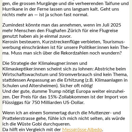
gen, die gros­sen Mur­gän­ge und die ver­hee­ren­den Tai­fu­ne und
Hur­ri­ka­ne in der Fer­ne las­sen uns lang­sam kalt. Geht uns
nichts mehr an — ist ja schon fast nor­mal.
Zumin­dest könn­te man das anneh­men, wenn im Juli 2025
mehr Men­schen den Flug­ha­fen Zürich für eine Flug­rei­se
genutzt haben als je ein­mal zuvor.
Kero­sin besteu­ern, Kurz­stre­cken­flü­ge ver­bie­ten, Tou­ris­mus­
wer­bung ein­schrän­ken ist für unse­re Politiker:innen kein The­
ma. Muss man sich über die Rekord­zah­len noch wun­dern?
Die Stra­te­gie der Klimaleugner:innen und
Klimaskeptiker:innen scheint sich zu loh­nen: Abstri­che beim
Wirt­schafts­wachs­tum und Strom­ver­brauch sind kein The­ma,
statt­des­sen Anpas­sung an die Erhit­zung (z.B. Kli­ma­an­la­gen in
Schu­len und Alters­hei­men). Sicher oft nötig!
Und der gute, dum­me Trump nötigt Euro­pa wei­ter ein­zu­hei­
zen. Der Preis für das 15%-Zollabkommen ist der Import von
Flüs­sig­gas für 750 Mil­li­ar­den US-Dol­lar.
Wenn ich an einem Som­mer­tag durch die Mut­ten­zer- und
Prat­tel­er­stras­se gehe, füh­le ich mich nicht sel­ten, als wür­de
ich die Wüs­te Gobi durch­que­ren.
Da hilft ein Ver­gleich mit der
Mess­grös­se Albe­do
.