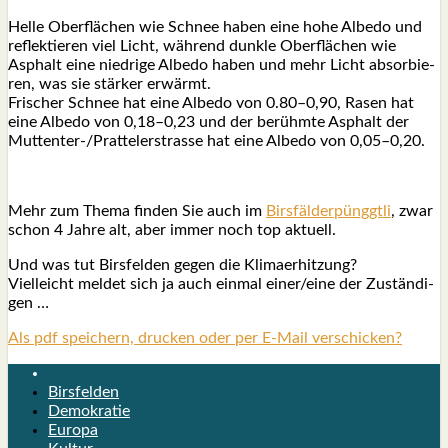
Hel­le Ober­flä­chen wie Schnee haben eine hohe Albe­do und
reflek­tie­ren viel Licht, wäh­rend dunk­le Ober­flä­chen wie
Asphalt eine nied­ri­ge Albe­do haben und mehr Licht absor­bie­
ren, was sie stär­ker erwärmt.
Fri­scher Schnee hat eine Albe­do von 0.80–0,90, Rasen hat
eine Albe­do von 0,18–0,23 und der berühm­te Asphalt der
Mut­ten­ter-/Prat­tel­er­stras­se hat eine Albe­do von 0,05–0,20.
Mehr zum The­ma fin­den Sie auch im
Birs­fäl­der­pünggt­li
, zwar
schon 4 Jah­re alt, aber immer noch top aktu­ell.
Und was tut Birs­fel­den gegen die Kli­ma­er­hit­zung?
Viel­leicht mel­det sich ja auch ein­mal einer/eine der Zustän­di­
gen …
Als pdf speichern, drucken oder per E-Mail verschicken?
Birsfelden
Demokratie
Europa