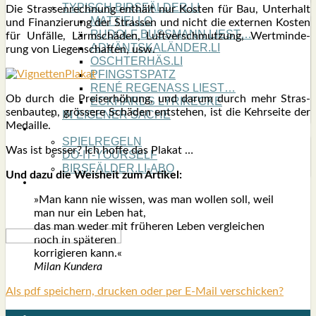
TYPISCH BIRSFÄLDER.LI
Die Stras­sen­rech­nung ent­hält nur Kos­ten für Bau, Unter­halt
MATTIELLO
und Finan­zie­rung der Stras­sen und nicht die exter­nen Kos­ten
RUDOLF BUSS­MANN LIEST…
für Unfäl­le, Lärm­schä­den, Luft­ver­schmut­zung, Wert­min­de­
ADVÄNTSKALÄNDER.LI
rung von Lie­gen­schaf­ten, usw.
OSCHTERHÄS.LI
PFINGST­SPATZ
RENÉ REGEN­ASS LIEST…
Ob durch die Preis­er­hö­hung, und dar­um durch mehr Stras­
ECK­HARDS LYRIK­ECKE
sen­bau­ten, grös­se­re Schä­den ent­ste­hen, ist die Kehr­sei­te der
IN EIGE­NER SACHE
Medail­le.
SO GOOT’S
SPIEL­RE­GELN
Was ist bes­ser? Ich hof­fe das Pla­kat …
DO-IT-YOUR­S­ELF
BIRSFÄLDER.LI-ABO
Und dazu die Weis­heit zum Arti­kel:
SHOUT­BOX
»Man kann nie wis­sen, was man wol­len soll, weil
man nur ein Leben hat,
das man weder mit frü­he­ren Leben ver­glei­chen
noch in spä­te­ren
kor­ri­gie­ren kann.«
Milan Kun­de­ra
Als pdf speichern, drucken oder per E-Mail verschicken?