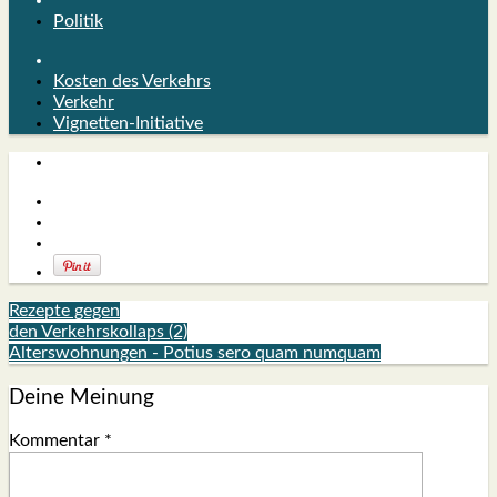
Politik
Kosten des Verkehrs
Verkehr
Vignetten-Initiative
Rezepte gegen
den Verkehrskollaps (2)
Alterswohnungen - Potius sero quam numquam
Deine Meinung
Kommentar
*