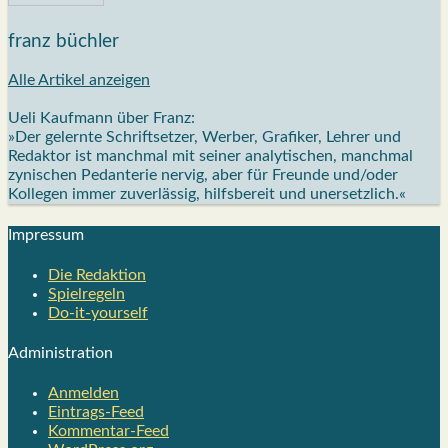
franz büchler
Alle Artikel anzeigen
Ueli Kaufmann über Franz:
»Der gelernte Schriftsetzer, Werber, Grafiker, Lehrer und
Redaktor ist manchmal mit seiner analytischen, manchmal
zynischen Pedanterie nervig, aber für Freunde und/oder
Kollegen immer zuverlässig, hilfsbereit und unersetzlich.«
Impres­sum
Die Redak­ti­on
Spiel­re­geln
Do-it-your­s­elf
Admi­nis­tra­ti­on
Anmelden
Eintrags-Feed
Kommentar-Feed