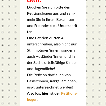
den!
Dru­cken Sie sich bit­te den
Peti­ti­ons­bo­gen aus und sam­
meln Sie in Ihrem Bekann­ten-
und Freun­des­kreis Unter­schrif­
ten.
Eine Peti­ti­on dür­fen ALLE
unter­schrei­ben, also nicht nur
Stimmbürger*innen, son­dern
auch Ausländer*innen und in
der Sache urteils­fä­hi­ge Kin­der
und Jugend­li­che!
Die Peti­ti­on darf auch von
Basler*innen, Aargauer*innen,
usw. unter­zeich­net wer­den!
Also los, hier ist der
Peti­ti­ons­
bo­gen
.