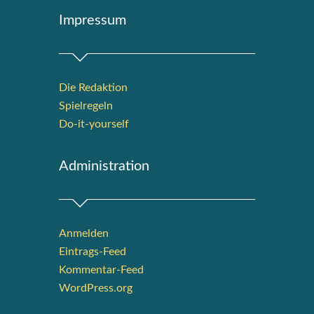
Impres­sum
Die Redak­ti­on
Spiel­re­geln
Do-it-your­s­elf
Admi­nis­tra­ti­on
Anmelden
Eintrags-Feed
Kommentar-Feed
WordPress.org