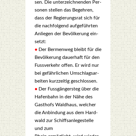
sen. Die unter­zeich­nen­den Per­
so­nen stel­len das Begeh­ren,
dass der Regie­rungs­rat sich für
die nach­fol­gend aufgeführten
Anlie­gen der Bevöl­ke­rung ein­
setzt:
•
Der Ber­men­weg bleibt für die
Bevöl­ke­rung dau­er­haft für den
Fuss­ver­kehr offen. Er wird nur
bei gefähr­li­chen Umschlags­ar­
bei­ten kurz­zei­tig geschlos­sen.
•
Der Fuss­gän­ger­steg über die
Hafen­bahn in der Nähe des
Gast­hofs Wald­haus, wel­cher
die Anbin­dung aus dem Hard­
wald zur Schiffs­an­le­ge­stel­le
und zum