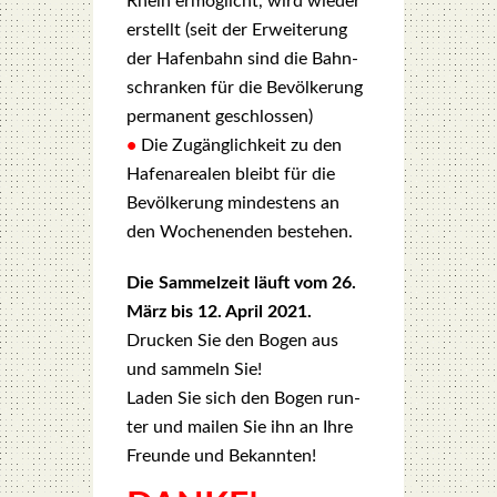
Rhein ermög­licht, wird wie­der
erstellt (seit der Erwei­te­rung
der Hafen­bahn sind die Bahn­
schran­ken für die Bevöl­ke­rung
per­ma­nent geschlos­sen)
•
Die Zugäng­lich­keit zu den
Hafen­area­len bleibt für die
Bevöl­ke­rung min­des­tens an
den Wochen­en­den bestehen.
Die Sam­mel­zeit läuft vom 26.
März bis 12. April 2021.
Dru­cken Sie den Bogen aus
und sam­meln Sie!
Laden Sie sich den Bogen run­
ter und mai­len Sie ihn an Ihre
Freun­de und Bekann­ten!