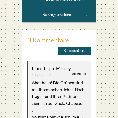
Die Weltwoche, Donald Trump und alternative Wahrheiten - eine Analyse 10
Narrengeschichten 4
3 Kommentare
Kommentiere
Christoph Meury
Antworten
MÄRZ 26, 2021
Aber hal­lo! Die Grü­nen sind
mit ihrem beharr­li­chen Nach­
fra­gen und ihrer Peti­ti­on
ziem­lich auf Zack. Cha­peau!
.
So geht Poli­tik! Auch im All­