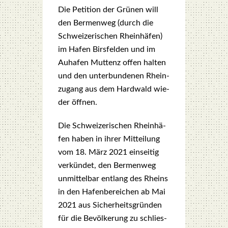
Die Peti­ti­on der Grü­nen will
den Ber­men­weg (durch die
Schwei­ze­ri­schen Rhein­hä­fen)
im Hafen Birs­fel­den und im
Auha­fen Mut­tenz offen hal­ten
und den unter­bun­de­nen Rhein­
zu­gang aus dem Hard­wald wie­
der öff­nen.
Die Schwei­ze­ri­schen Rhein­hä­
fen haben in ihrer Mit­tei­lung
vom 18. März 2021 ein­sei­tig
verkündet, den Ber­men­weg
unmit­tel­bar ent­lang des Rheins
in den Hafen­be­rei­chen ab Mai
2021 aus Sicherheitsgründen
für die Bevöl­ke­rung zu schlies­