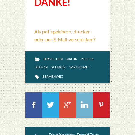
DANKE!
Als pdf speichern, drucken
oder per E-Mail verschicken?
BIRSFELDEN
NATUR
POLITIK
REGION
SCHWEIZ
WIRTSCHAFT
BERMENWEG