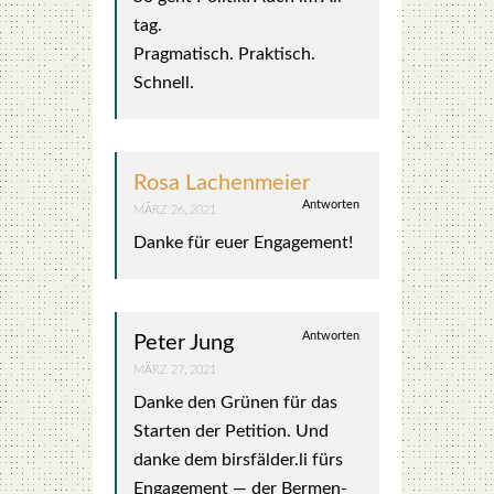
tag.
Prag­ma­tisch. Prak­tisch.
Schnell.
Rosa Lachenmeier
Antworten
MÄRZ 26, 2021
Dan­ke für euer Enga­ge­ment!
Antworten
Peter Jung
MÄRZ 27, 2021
Dan­ke den Grü­nen für das
Star­ten der Peti­ti­on. Und
dan­ke dem birsfälder.li fürs
Enga­ge­ment — der Ber­men­