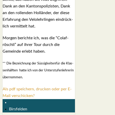
Dank an den Kan­tons­po­li­zis­ten, Dank
an den rol­len­den Hol­län­der, der die­se
Erfah­rung den Velo­lehr­lin­gen ein­drück­
lich ver­mit­telt hat.
Mor­gen berich­te ich, was die “Colaf­
rösch­li” auf ihrer Tour durch die
Gemein­de erlebt haben.
** Die Bezeich­nung der Süs­sig­kei­ten­für die Klas­
sen­hälf­ten hat­te ich von der Unter­stu­fen­leh­re­rin
über­nom­men.
Als pdf speichern, drucken oder per E-
Mail verschicken?
Birsfelden