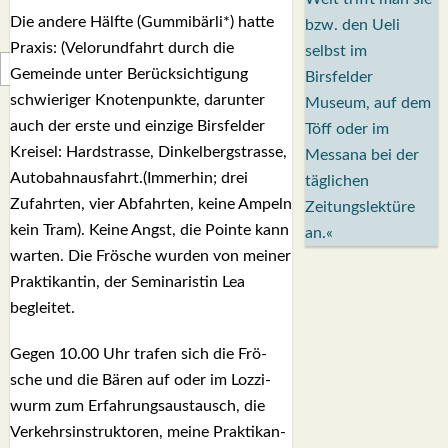
Die ande­re Hälf­te (Gum­mi­bär­li*) hat­te
bzw. den Ueli
Pra­xis: (Velor­und­fahrt durch die
selbst im
Gemein­de unter Berück­sich­ti­gung
Birsfelder
schwie­ri­ger Kno­ten­punk­te, dar­un­ter
Museum, auf dem
auch der ers­te und ein­zi­ge Birs­fel­der
Töff oder im
Krei­sel: Hard­stras­se, Din­kel­berg­stras­se,
Messana bei der
Autobahnausfahrt.(Immerhin; drei
täglichen
Zufahr­ten, vier Abfahr­ten, kei­ne Ampeln
Zeitungslektüre
kein Tram). Kei­ne Angst, die Poin­te kann
an.«
war­ten. Die Frö­sche wur­den von mei­ner
Prak­ti­kan­tin, der Semi­na­ris­tin Lea
beglei­tet.
Gegen 10.00 Uhr tra­fen sich die Frö­
sche und die Bären auf oder im Loz­zi­
wurm zum Erfah­rungs­aus­tausch, die
Ver­kehrs­in­struk­to­ren, mei­ne Prak­ti­kan­