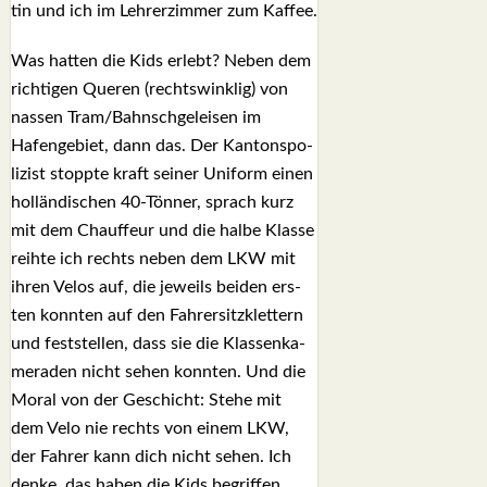
tin und ich im Leh­rer­zim­mer zum Kaf­fee.
Was hat­ten die Kids erlebt? Neben dem
rich­ti­gen Que­ren (rechts­wink­lig) von
nas­sen Tram/Bahnschgeleisen im
Hafen­ge­biet, dann das. Der Kan­tons­po­
li­zist stopp­te kraft sei­ner Uni­form einen
hol­län­di­schen 40-Tön­ner, sprach kurz
mit dem Chauf­feur und die hal­be Klas­se
reih­te ich rechts neben dem LKW mit
ihren Velos auf, die jeweils bei­den ers­
ten konn­ten auf den Fah­rer­sitz­klet­tern
und fest­stel­len, dass sie die Klas­sen­ka­
me­ra­den nicht sehen konn­ten. Und die
Moral von der Geschicht: Ste­he mit
dem Velo nie rechts von einem LKW,
der Fah­rer kann dich nicht sehen. Ich
den­ke, das haben die Kids begrif­fen.