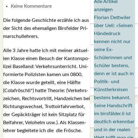
Alle Artikel
BIRS­FEL­DEN
Keine Kommentare
anzeigen
REGI­ON
Florian Dettwiler
SCHWEIZ
Die fol­gen­de Geschich­te erzäh­le ich aus
über Ueli: »Seinen
TYPISCH BIRSFÄLDER.LI
der Sicht des ehe­ma­li­gen Birs­fel­der Pri­
Händedruck
MATTIELLO
mar­schul­leh­rers.
kennen nicht nur
RUDOLF BUSS­MANN LIEST…
seine Ex-
Alle 3 Jah­re hat­te ich mit mei­ner aktu­el­
ADVÄNTSKALÄNDER.LI
Schülerinnen und
len Klas­se einen Besuch der Kan­tons­po­
OSCHTERHÄS.LI
Schüler bestens,
li­zei Basel­land: Ver­kehrs­un­ter­richt. Uni­
PFINGST­SPATZ
denn er ist auch in
for­mier­te Poli­zis­ten kamen um 0800,
RENÉ REGEN­ASS LIEST…
Politik- und
die Klas­se wur­de geteilt, eine Hälf­te
ECK­HARDS LYRIK­ECKE
Künstlerkreisen
(Colaf­rösch­li*) hat­te Theo­rie: (Ver­kehrs­
IN EIGE­NER SACHE
bestens bekannt.
zei­chen, Rechts­vor­tritt, Hand­zei­chen bei
SO GOOT’S
Seine Handschrift
Rich­tungs­wech­sel, Trot­toir­fahr­ver­bot,
SPIEL­RE­GELN
im birsfälder.li ist
der Gepäck­trä­ger ist kein Sitz­platz für
DO-IT-YOUR­S­ELF
deutlich erkennbar
Bei­fah­rer, Velo­helm usw.). Als Klas­sen­
BIRSFÄLDER.LI-ABO
und in der realen
leh­rer beglei­te­te ich die die Frö­sche.
SHOUT­BOX
Welt trifft man sie