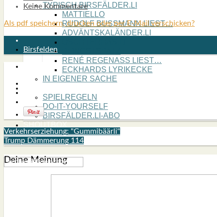
TYPISCH BIRSFÄLDER.LI
Keine Kommentare
MATTIELLO
Als pdf speichern, drucken oder per E-Mail verschicken?
RUDOLF BUSS­MANN LIEST…
ADVÄNTSKALÄNDER.LI
OSCHTERHÄS.LI
Birsfelden
PFINGST­SPATZ
RENÉ REGEN­ASS LIEST…
ECK­HARDS LYRIK­ECKE
IN EIGE­NER SACHE
SO GOOT’S
SPIEL­RE­GELN
DO-IT-YOUR­S­ELF
BIRSFÄLDER.LI-ABO
SHOUT­BOX
Verkehrserziehung: "Gummibäärli"
Trump Dämmerung 114
Deine Meinung