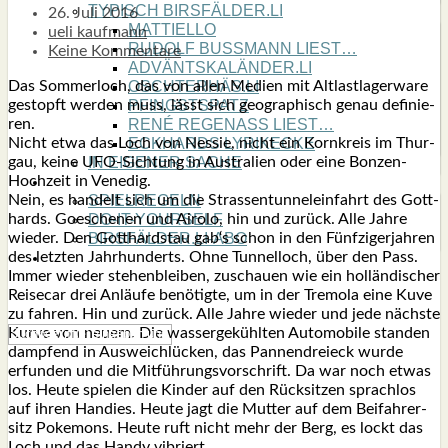
TYPISCH BIRSFÄLDER.LI
26. Juli 2016
MATTIELLO
ueli kaufmann
RUDOLF BUSS­MANN LIEST…
Keine Kommentare
ADVÄNTSKALÄNDER.LI
Das Som­mer­loch, das von allen Medi­en mit Alt­last­la­ger­wa­re
OSCHTERHÄS.LI
gestopft wer­den muss, lässt sich geo­gra­phisch genau defi­nie­
PFINGST­SPATZ
ren.
RENÉ REGEN­ASS LIEST…
Nicht etwa das Loch von Nes­sie, nicht ein Korn­kreis im Thur­
ECK­HARDS LYRIK­ECKE
gau, kei­ne UFO-Sich­tung in Aus­tra­li­en oder eine Bon­zen-
IN EIGE­NER SACHE
Hoch­zeit in Vene­dig.
SO GOOT’S
Nein, es han­delt sich um die Stras­sen­tun­nel­ein­fahrt des Gott­
SPIEL­RE­GELN
hards. Goesche­nen und Airo­lo, hin und zurück. Alle Jah­re
DO-IT-YOUR­S­ELF
wie­der. Den Gott­hard­stau gab‘s schon in den Fünf­zi­ger­jah­ren
BIRSFÄLDER.LI-ABO
des letz­ten Jahr­hun­derts. Ohne Tun­nel­loch, über den Pass.
SHOUT­BOX
Immer wie­der ste­hen­blei­ben, zuschau­en wie ein hol­län­di­scher
Rei­se­car drei Anläu­fe benö­tig­te, um in der Tre­mo­la eine Kuve
zu fah­ren. Hin und zurück. Alle Jah­re wie­der und jede nächs­te
Kur­ve von neu­em. Die was­ser­ge­kühl­ten Auto­mo­bi­le stan­den
damp­fend in Aus­weichlü­cken, das Pan­nen­drei­eck wur­de
erfun­den und die Mit­füh­rungs­vor­schrift. Da war noch etwas
los. Heu­te spie­len die Kin­der auf den Rück­sit­zen sprach­los
auf ihren Han­dies. Heu­te jagt die Mut­ter auf dem Bei­fah­rer­
sitz Poke­mons. Heu­te ruft nicht mehr der Berg, es lockt das
Loch und das Han­dy vibriert.