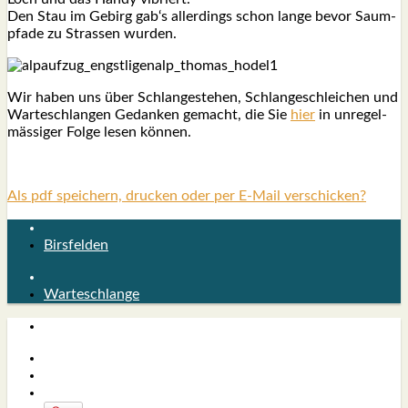
Den Stau im Gebirg gab‘s aller­dings schon lan­ge bevor Saum­
pfa­de zu Stras­sen wur­den.
Wir haben uns über Schlan­ge­ste­hen, Schlan­ge­schlei­chen und
War­te­schlan­gen Gedan­ken gemacht, die Sie
hier
in unre­gel­
mäs­si­ger Fol­ge lesen kön­nen.
Als pdf speichern, drucken oder per E-Mail verschicken?
Birsfelden
Warteschlange