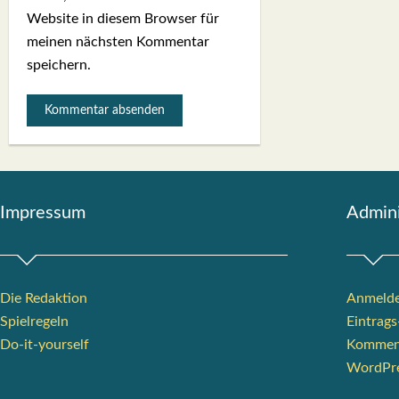
Website in diesem Browser für
meinen nächsten Kommentar
speichern.
Impres­sum
Admi­nis
Die Redak­ti­on
Anmeld
Spiel­re­geln
Eintrags
Do-it-your­s­elf
Kommen
WordPre