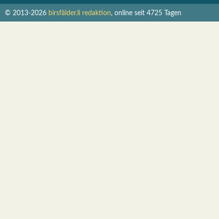
© 2013-2026
birsfälder.li redaktion
, online seit 4725 Tagen