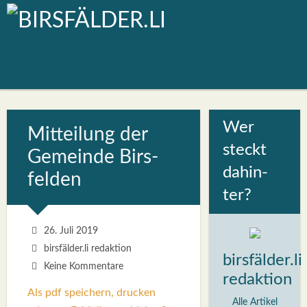
Wer
Mit­tei­lung der
steckt
Gemein­de Birs­
dahin­
fel­den
ter?
26. Juli 2019
birsfälder.li redaktion
birsfälder.li
Keine Kommentare
redaktion
Als pdf speichern, drucken
Alle Artikel