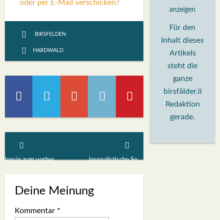
oder per E-Mail verschicken?
anzeigen
Für den
BIRSFELDEN
Inhalt dieses
HARDWALD
Artikels
steht die
ganze
birsfälder.li
Redaktion
gerade.
loesje zum vorhergehenden Artikel
Journalistische Sorgfalt?
Deine Meinung
Kommentar
*