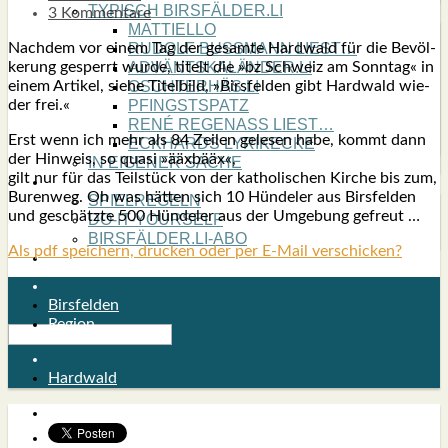
TYPISCH BIRSFÄLDER.LI
3 Kommentare
MATTIELLO
Nach­dem vor einem Tag der gesam­te Hard­wald für die Bevöl­
RUDOLF BUSS­MANN LIEST…
ke­rung gesperrt wur­de, titelt die »bz Schweiz am Sonn­tag« in
ADVÄNTSKALÄNDER.LI
einem Arti­kel, sie­he Titel­bild, »Birs­fel­den gibt Hard­wald wie­
OSCHTERHÄS.LI
der frei.«
PFINGST­SPATZ
RENÉ REGEN­ASS LIEST…
Erst wenn ich mehr als 84 Zei­len gele­sen habe, kommt dann
ECK­HARDS LYRIK­ECKE
der Hin­weis, so qua­si »ääx­bä­äx«,
IN EIGE­NER SACHE
gilt nur für das Teil­stück von der katho­li­schen Kir­che bis zum,
SO GOOT’S
Buren­weg. Oh was hät­ten sich 10 Hün­de­ler aus Birs­fel­den
SPIEL­RE­GELN
und geschätz­te 500 Hün­de­ler aus der Umge­bung gefreut …
DO-IT-YOUR­S­ELF
BIRSFÄLDER.LI-ABO
Als pdf speichern, drucken oder per E-Mail verschicken?
SHOUT­BOX
Birsfelden
Region
Hardwald