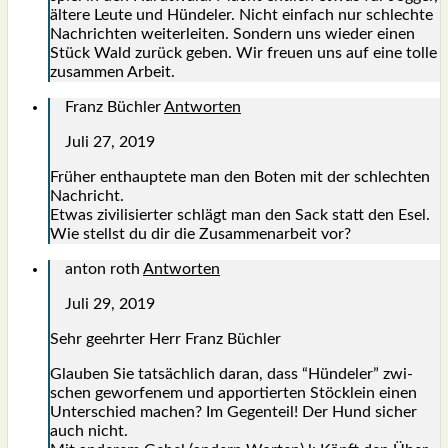
älte­re Leu­te und Hün­de­ler. Nicht ein­fach nur schlech­te
Nach­rich­ten wei­ter­lei­ten. Son­dern uns wie­der einen
Stück Wald zurück geben. Wir freu­en uns auf eine tol­le
zusam­men Arbeit.
Franz Büchler
Antworten
Juli 27, 2019
Frü­her ent­haup­te­te man den Boten mit der schlech­ten
Nach­richt.
Etwas zivi­li­sier­ter schlägt man den Sack statt den Esel.
Wie stellst du dir die Zusam­men­ar­beit vor?
anton roth
Antworten
Juli 29, 2019
Sehr geehr­ter Herr Franz Büch­ler
Glau­ben Sie tat­säch­lich dar­an, dass “Hün­de­ler” zwi­
schen gewor­fe­nem und appor­tier­ten Stöck­lein einen
Unter­schied machen? Im Gegen­teil! Der Hund sicher
auch nicht.