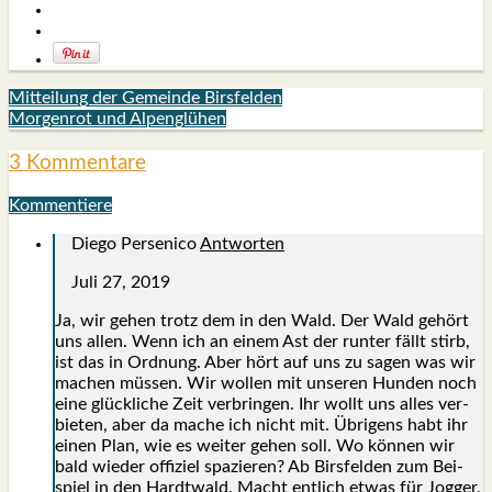
Mitteilung der Gemeinde Birsfelden
Morgenrot und Alpenglühen
3 Kommentare
Kommentiere
Diego Persenico
Antworten
Juli 27, 2019
Ja, wir gehen trotz dem in den Wald. Der Wald gehört
uns allen. Wenn ich an einem Ast der run­ter fällt stirb,
ist das in Ord­nung. Aber hört auf uns zu sagen was wir
machen müs­sen. Wir wol­len mit unse­ren Hun­den noch
eine glück­li­che Zeit ver­brin­gen. Ihr wollt uns alles ver­
bie­ten, aber da mache ich nicht mit. Übri­gens habt ihr
einen Plan, wie es wei­ter gehen soll. Wo kön­nen wir
bald wie­der offi­ziel spa­zie­ren? Ab Birs­fel­den zum Bei­
spiel in den Hardt­wald. Macht ent­lich etwas für Jog­ger,