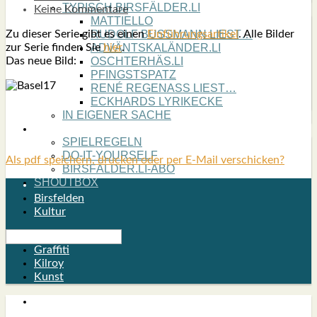
TYPISCH BIRSFÄLDER.LI
Keine Kommentare
MATTIELLO
Zu die­ser Serie gibt es einen
Ein­füh­rungs­ar­ti­kel
. Alle Bil­der
RUDOLF BUSS­MANN LIEST…
zur Serie fin­den Sie
hier
.
ADVÄNTSKALÄNDER.LI
Das neue Bild:
OSCHTERHÄS.LI
PFINGST­SPATZ
RENÉ REGEN­ASS LIEST…
ECK­HARDS LYRIK­ECKE
IN EIGE­NER SACHE
SO GOOT’S
SPIEL­RE­GELN
DO-IT-YOUR­S­ELF
Als pdf speichern, drucken oder per E-Mail verschicken?
BIRSFÄLDER.LI-ABO
SHOUT­BOX
Birsfelden
Kultur
Graffiti
Kilroy
Kunst